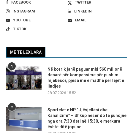
FACEBOOK
TWITTER
INSTAGRAM
LINKEDIN
YOUTUBE
EMAIL
TIKTOK
MË TË LEXUARA
1
Në korrik janë paguar mbi 560 milionë
denarë për kompensime për pushim
mjekësor, pjesa më e madhe për lejet e
lindjes
28.07.2026 15:52
2
Sportelet e NP “Ujësjellësi dhe
Kanalizimi” – Shkup nesër do të punojnë
nga ora 7:30 deri në 15:30, e mërkura
është ditë jopune