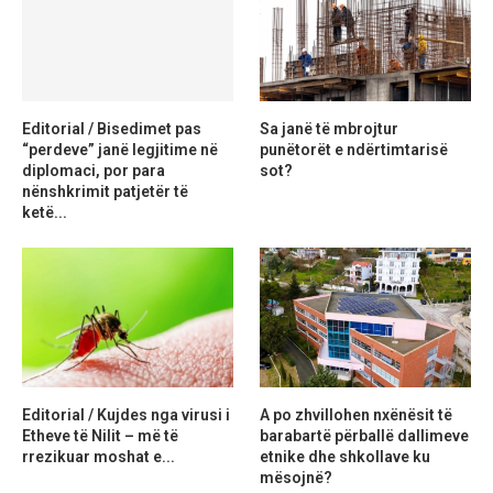
Editorial / Bisedimet pas
Sa janë të mbrojtur
“perdeve” janë legjitime në
punëtorët e ndërtimtarisë
diplomaci, por para
sot?
nënshkrimit patjetër të
ketë...
Editorial / Kujdes nga virusi i
A po zhvillohen nxënësit të
Etheve të Nilit – më të
barabartë përballë dallimeve
rrezikuar moshat e...
etnike dhe shkollave ku
mësojnë?