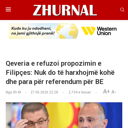
Qeveria e refuzoi propozimin e
Filipçes: Nuk do të harxhojmë kohë
dhe para për referendum për BE
A+
A-
Nga
Xh M
27.05.2026 22:28
2,734
e lexuar