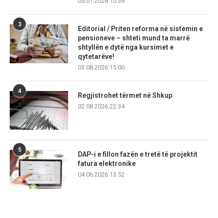
05.01.2026 10:36
3
Editorial / Priten reforma në sistemin e
pensioneve – shteti mund ta marrë
shtyllën e dytë nga kursimet e
qytetarëve!
03.08.2026 15:00
4
Regjistrohet tërmet në Shkup
02.08.2026 22:34
5
DAP-i e fillon fazën e tretë të projektit
fatura elektronike
04.06.2026 13:52