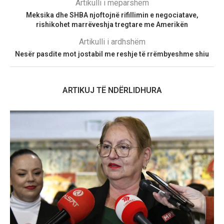
Artikulli i mëparshëm
Meksika dhe SHBA njoftojnë rifillimin e negociatave,
rishikohet marrëveshja tregtare me Amerikën
Artikulli i ardhshëm
Nesër pasdite mot jostabil me reshje të rrëmbyeshme shiu
ARTIKUJ TË NDËRLIDHURA