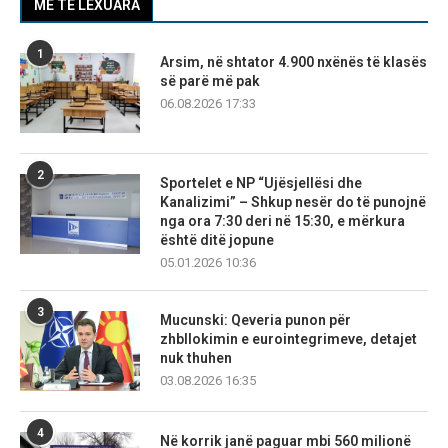
MË TË LEXUARA
1
Arsim, në shtator 4.900 nxënës të klasës
së parë më pak
06.08.2026 17:33
2
Sportelet e NP “Ujësjellësi dhe
Kanalizimi” – Shkup nesër do të punojnë
nga ora 7:30 deri në 15:30, e mërkura
është ditë jopune
05.01.2026 10:36
3
Mucunski: Qeveria punon për
zhbllokimin e eurointegrimeve, detajet
nuk thuhen
03.08.2026 16:35
4
Në korrik janë paguar mbi 560 milionë