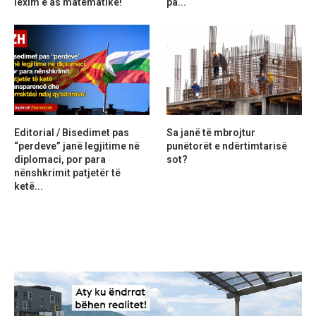
lexim e as matematikë!
pa...
Editorial / Bisedimet pas
Sa janë të mbrojtur
“perdeve” janë legjitime në
punëtorët e ndërtimtarisë
diplomaci, por para
sot?
nënshkrimit patjetër të
ketë...