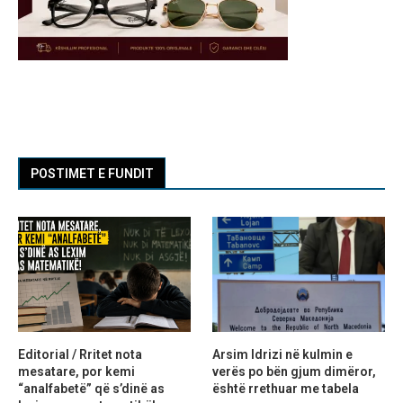
POSTIMET E FUNDIT
Editorial / Rritet nota
Arsim Idrizi në kulmin e
mesatare, por kemi
verës po bën gjum dimëror,
“analfabetë” që s’dinë as
është rrethuar me tabela