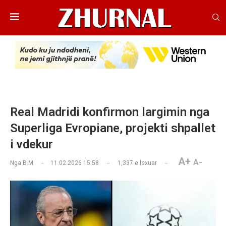
Real Madridi konfirmon largimin nga
Superliga Evropiane, projekti shpallet
i vdekur
A+
A-
Nga
B.M
11.02.2026 15:58
1,337
e lexuar