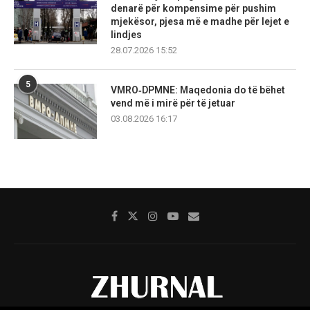
denarë për kompensime për pushim
mjekësor, pjesa më e madhe për lejet e
lindjes
28.07.2026 15:52
5
VMRO‑DPMNE: Maqedonia do të bëhet
vend më i mirë për të jetuar
03.08.2026 16:17