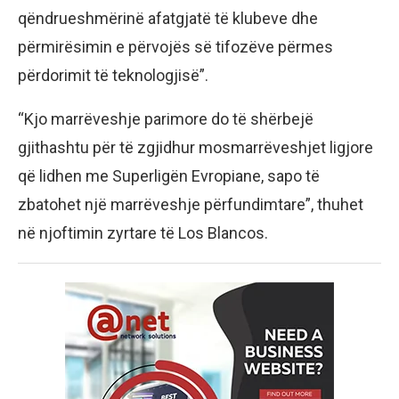
qëndrueshmërinë afatgjatë të klubeve dhe
përmirësimin e përvojës së tifozëve përmes
përdorimit të teknologjisë”.
“Kjo marrëveshje parimore do të shërbejë
gjithashtu për të zgjidhur mosmarrëveshjet ligjore
që lidhen me Superligën Evropiane, sapo të
zbatohet një marrëveshje përfundimtare”, thuhet
në njoftimin zyrtare të Los Blancos.