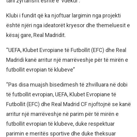
tani zyrtarisht është e ‘vdekur’.
Klubi i fundit që ka njoftuar largimin nga projekti
është njëri nga ideatorët kryesor dhe themeluesit e
kësaj gare, Real Madridit.
“UEFA, Klubet Evropiane të Futbollit (EFC) dhe Real
Madridi kanë arritur një marrëveshje për të mirën e
futbollit evropian të klubeve”
“Pas disa muajsh bisedimesh të zhvilluara në dobi
të futbollit evropian, UEFA, Klubet Evropiane të
Futbollit (EFC) dhe Real Madrid CF njoftojnë se kanë
arritur një marrëveshje në parim për të mirën e
futbollit evropian të klubeve, duke respektuar
parimin e meritës sportive dhe duke theksuar