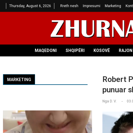
Thursday, August 6, 2026
Rreth nesh
Impresumi
Marketing
Kont
MAQEDONI
SHQIPËRI
KOSOVË
RAJON 
Robert P
MARKETING
punuar s
Nga
D. V.
03.