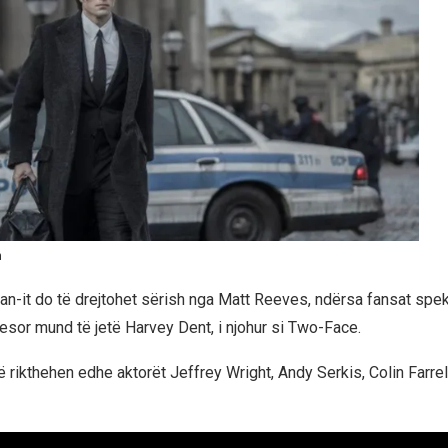
n
tman-it do të drejtohet sërish nga Matt Reeves, ndërsa fansat spe
yesor mund të jetë Harvey Dent, i njohur si Two-Face.
të rikthehen edhe aktorët Jeffrey Wright, Andy Serkis, Colin Farrel