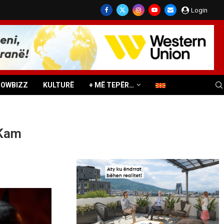
Login
HOWBIZZ
KULTURË
+ MË TEPËR…
 Kam