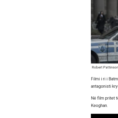
Robert Pattinso
Filmi i ri i Ba
antagonisti kr
Në film pritet 
Keoghan.