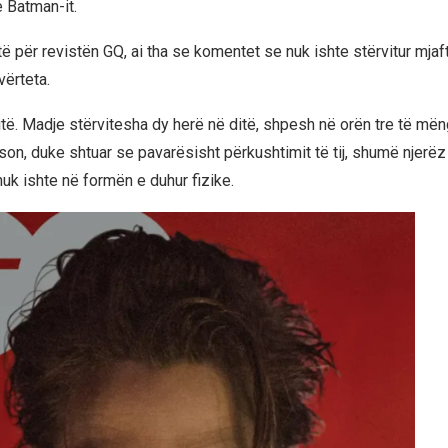
 e Batman-it.
stë për revistën GQ, ai tha se komentet se nuk ishte stërvitur mj
vërteta.
të. Madje stërvitesha dy herë në ditë, shpesh në orën tre të mëng
nson, duke shtuar se pavarësisht përkushtimit të tij, shumë njerë
uk ishte në formën e duhur fizike.