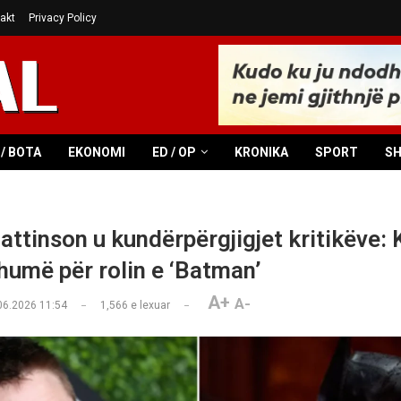
akt
Privacy Policy
/ BOTA
EKONOMI
ED / OP
KRONIKA
SPORT
S
attinson u kundërpërgjigjet kritikëve:
humë për rolin e ‘Batman’
A+
A-
06.2026 11:54
1,566
e lexuar