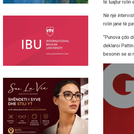
të luajtur rolin
Në një intervi
rolin janë të pa
“Punova çdo di
deklaroi Patti
besonin se ai n