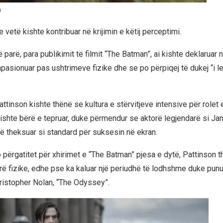
n
e vetë kishte kontribuar në krijimin e këtij perceptimi.
 parë, para publikimit të filmit “The Batman”, ai kishte deklaruar n
 apasionuar pas ushtrimeve fizike dhe se po përpiqej të dukej “i
ttinson kishte thënë se kultura e stërvitjeve intensive për rolet 
ishte bërë e tepruar, duke përmendur se aktorë legjendarë si J
të theksuar si standard për suksesin në ekran.
o përgatitet për xhirimet e “The Batman” pjesa e dytë, Pattinson 
ë fizike, edhe pse ka kaluar një periudhë të lodhshme duke punuar
hristopher Nolan, “The Odyssey”.