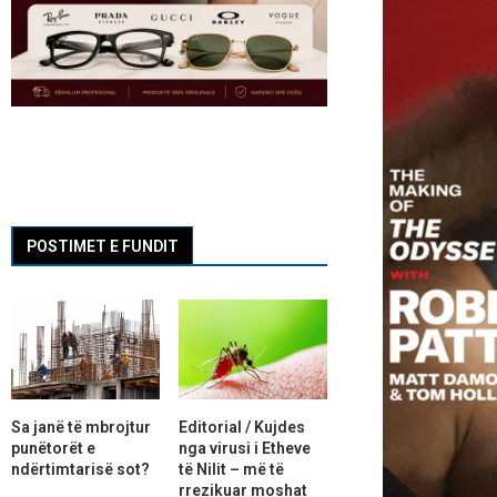
POSTIMET E FUNDIT
Sa janë të mbrojtur
Editorial / Kujdes
punëtorët e
nga virusi i Etheve
ndërtimtarisë sot?
të Nilit – më të
rrezikuar moshat