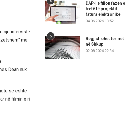
4
DAP-i e fillon fazën e
tretë të projektit
fatura elektronike
04.06.2026 13:52
ë një intervistë
5
Regjistrohet tërmet
 lezetshëm” me
në Shkup
02.08.2026 22:34
e
ames Dean nuk
thotë se është
 në filmin e ri