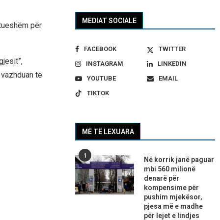
MEDIAT SOCIALE
aftueshëm për
FACEBOOK
TWITTER
jesit”,
INSTAGRAM
LINKEDIN
z vazhduan të
YOUTUBE
EMAIL
TIKTOK
MË TË LEXUARA
1
Në korrik janë paguar
mbi 560 milionë
denarë për
kompensime për
pushim mjekësor,
pjesa më e madhe
për lejet e lindjes