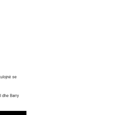
kulojnë se
l dhe Barry