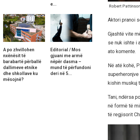
e...
Robert Pattinso
Aktori pranoi s
Gjashtë vite më
se nuk ishte i
A po zhvillohen
Editorial / Mos
ato komente.
nxënësit të
gjuani me armë
barabartë përballë
nëpër dasma –
Në atë kohë, Pa
dallimeve etnike
mund të përfundoni
dhe shkollave ku
deri në 5...
superheronjve 
mësojnë?
kishin muskuj 
Tani, ndërsa p
në formë të mir
të regjisorit C