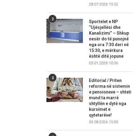
28.07.2026 15:52
2
Sportelet e NP
“Ujësjellësi dhe
Kanalizimi” – Shkup
nesër do të punojnë
nga ora 7:30 deri në
15:30, e mërkura
është ditë jopune
05.01.2026 10:36
3
Editorial / Priten
reforma në sistemin
e pensioneve – shteti
mund ta marrë
shtyllën e dytë nga
kursimet e
qytetarëve!
03.08.2026 15:00