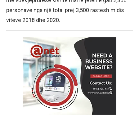
më vdekjeprurëse kishte marrë jetën e gati 2,300
personave nga një total prej 3,500 rastesh midis
viteve 2018 dhe 2020.