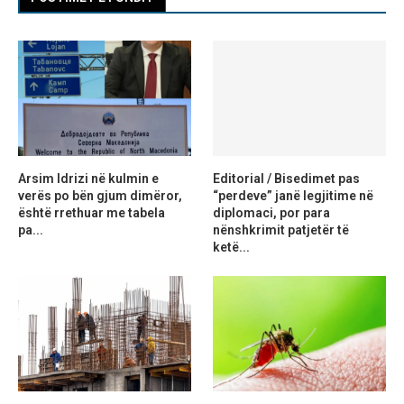
Arsim Idrizi në kulmin e
Editorial / Bisedimet pas
verës po bën gjum dimëror,
“perdeve” janë legjitime në
është rrethuar me tabela
diplomaci, por para
pa...
nënshkrimit patjetër të
ketë...