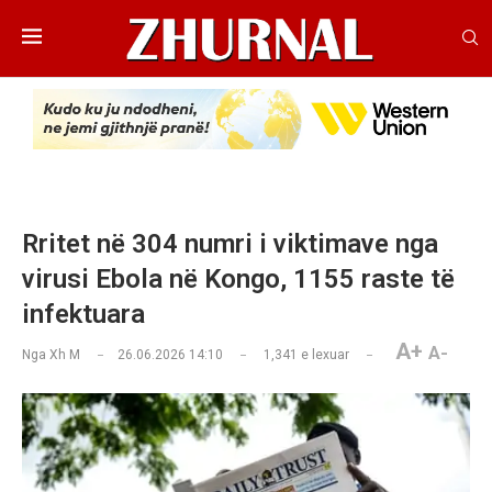
Rritet në 304 numri i viktimave nga
virusi Ebola në Kongo, 1155 raste të
infektuara
A+
A-
Nga
Xh M
26.06.2026 14:10
1,341
e lexuar