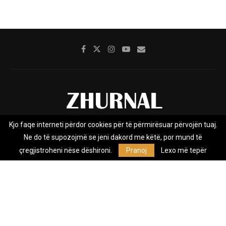
Kjo faqe interneti përdor cookies për të përmirësuar përvojën tuaj.
Rreth nesh
Impresumi
Marketing
Kontakt
Ne do të supozojmë se jeni dakord me këtë, por mund të
Privacy Policy
çregjistroheni nëse dëshironi.
Pranoj
Lexo më tepër
Zhurnal.mk është Agjenci e Lajmeve e pavarur, e themeluar në vitin
2009, që e mbulon Maqedoninë, Kosovën, Shqipërinë edhe lajmet
nga bota.
@2026 - All Right Reserved. Designed and Developed by
Anet.Com.Mk