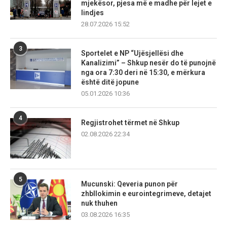
mjekësor, pjesa më e madhe për lejet e
lindjes
28.07.2026 15:52
3
Sportelet e NP “Ujësjellësi dhe
Kanalizimi” – Shkup nesër do të punojnë
nga ora 7:30 deri në 15:30, e mërkura
është ditë jopune
05.01.2026 10:36
4
Regjistrohet tërmet në Shkup
02.08.2026 22:34
5
Mucunski: Qeveria punon për
zhbllokimin e eurointegrimeve, detajet
nuk thuhen
03.08.2026 16:35