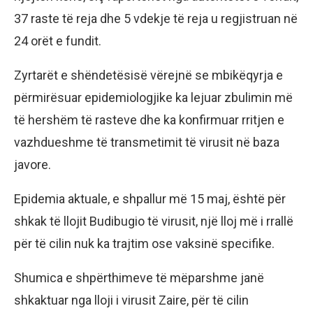
37 raste të reja dhe 5 vdekje të reja u regjistruan në
24 orët e fundit.
Zyrtarët e shëndetësisë vërejnë se mbikëqyrja e
përmirësuar epidemiologjike ka lejuar zbulimin më
të hershëm të rasteve dhe ka konfirmuar rritjen e
vazhdueshme të transmetimit të virusit në baza
javore.
Epidemia aktuale, e shpallur më 15 maj, është për
shkak të llojit Budibugio të virusit, një lloj më i rrallë
për të cilin nuk ka trajtim ose vaksinë specifike.
Shumica e shpërthimeve të mëparshme janë
shkaktuar nga lloji i virusit Zaire, për të cilin