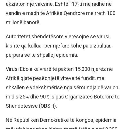
ekziston një vaksinë. Është i 17-ti me radhë në
vendin e madh të Afrikës Qendrore me rreth 100
milionë banorë.
Autoritetet shëndetësore vlerësojnë se virusi
kishte qarkulluar për njëfarë kohe pa u zbuluar,
përpara se të shpallej epidemia.
Virusi Ebola ka vrarë të paktën 15,000 njerëz në
Afrikë gjatë pesëdhjetë viteve të fundit, me
shkallën e vdekshmërisë nga sëmundja që varion
midis 25% dhe 90%, sipas Organizatës Botërore të
Shëndetësisë (OBSH).
Në Republikën Demokratike të Kongos, epidemia