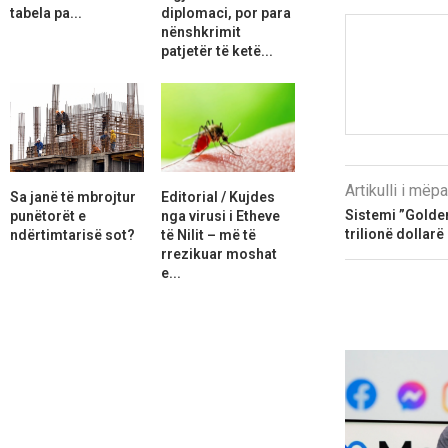
tabela pa...
diplomaci, por para
nënshkrimit
patjetër të ketë...
Artikulli i më
Sa janë të mbrojtur
Editorial / Kujdes
Sistemi ”Golde
punëtorët e
nga virusi i Etheve
trilionë dollarë
ndërtimtarisë sot?
të Nilit – më të
rrezikuar moshat
e...