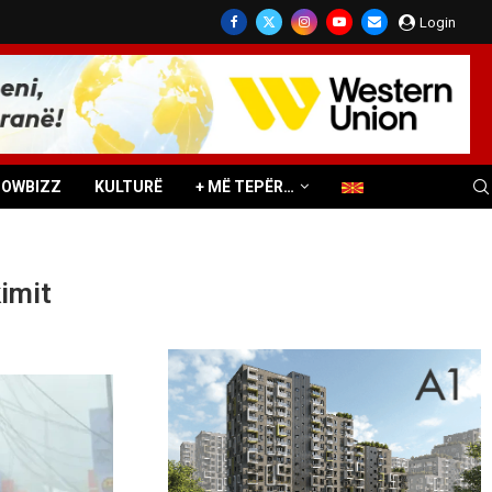
Login
HOWBIZZ
KULTURË
+ MË TEPËR…
imit