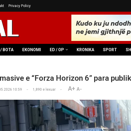
akt
Privacy Policy
/ BOTA
EKONOMI
ED / OP
KRONIKA
SPORT
S
 masive e “Forza Horizon 6” para publik
A+
A-
05.2026 10:59
1,890
e lexuar