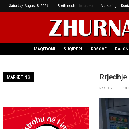
Saturday, August 8, 2026
Rreth nesh
Impresumi
Marketing
Kont
MAQEDONI
SHQIPËRI
KOSOVË
RAJON 
Rrjedhje
MARKETING
Nga
D. V.
13.