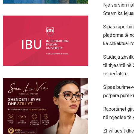
Një version i p
Steam ka lejua
Sipas raportim
platforma të n
ka shkaktuar r
Studioja zhvill
të thjeshtë në
të përfshirë.
Sipas burimeve 
përpara publiki
Raportimet gji
në mjedise të 
Zhvilluesit dh