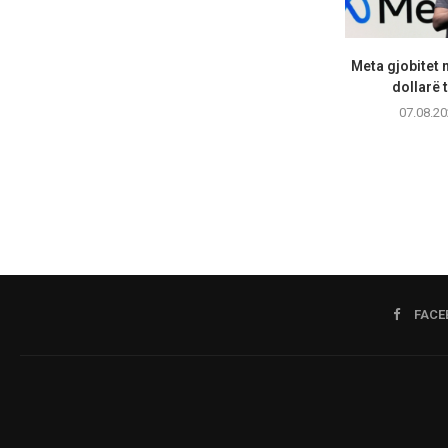
Meta gjobitet 
dollarë t
07.08.20
FACE