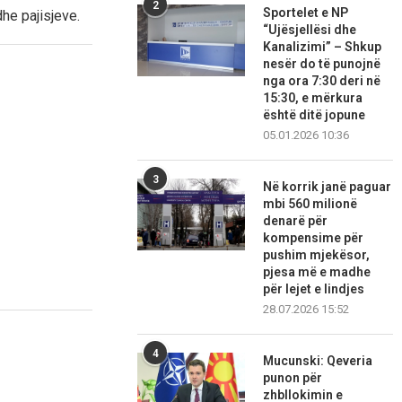
2
Sportelet e NP
he pajisjeve.
“Ujësjellësi dhe
Kanalizimi” – Shkup
nesër do të punojnë
nga ora 7:30 deri në
15:30, e mërkura
është ditë jopune
05.01.2026 10:36
3
Në korrik janë paguar
mbi 560 milionë
denarë për
kompensime për
pushim mjekësor,
pjesa më e madhe
për lejet e lindjes
28.07.2026 15:52
4
Mucunski: Qeveria
punon për
zhbllokimin e