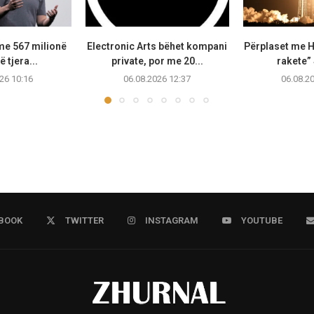
me 567 milionë
Electronic Arts bëhet kompani
Përplaset me H
ë tjera...
private, por me 20...
rakete”
26 10:16
06.08.2026 12:37
06.08.2
BOOK
TWITTER
INSTAGRAM
YOUTUBE