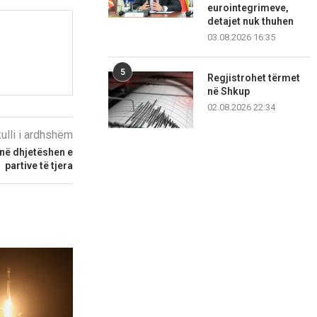
eurointegrimeve,
detajet nuk thuhen
03.08.2026 16:35
5
Regjistrohet tërmet
në Shkup
02.08.2026 22:34
kulli i ardhshëm
 në dhjetëshen e
partive të tjera