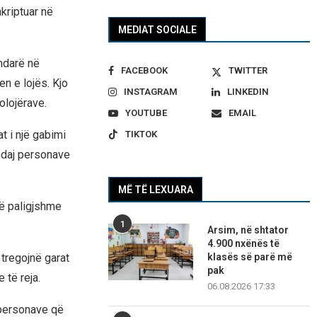
nkriptuar në
MEDIAT SOCIALE
ndarë në
FACEBOOK
TWITTER
n e lojës. Kjo
INSTAGRAM
LINKEDIN
olojërave.
YOUTUBE
EMAIL
t i një gabimi
TIKTOK
ndaj personave
MË TË LEXUARA
të paligjshme
1
Arsim, në shtator
4.900 nxënës të
tregojnë garat
klasës së parë më
pak
të reja.
06.08.2026 17:33
 personave që