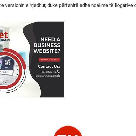
 versionin e rrjedhur, duke përfshirë edhe ndalime të llogarive d