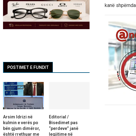
kanë shpërndarë
POSTIMET E FUNDIT
Arsim Idrizi në
Editorial /
kulmin e verës po
Bisedimet pas
bën gjum dimëror,
“perdeve” janë
është rrethuar me
legjitime në