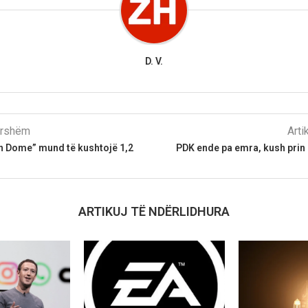
D. V.
parshëm
Arti
n Dome” mund të kushtojë 1,2
PDK ende pa emra, kush prin
ARTIKUJ TË NDËRLIDHURA