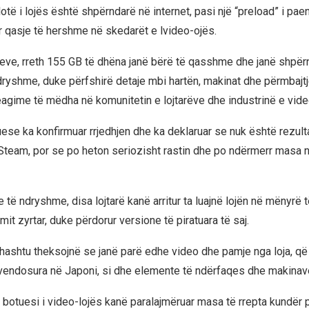
lotë i lojës është shpërndarë në internet, pasi një “preload” i pae
r qasje të hershme në skedarët e lvideo-ojës.
eve, rreth 155 GB të dhëna janë bërë të qasshme dhe janë shpër
dryshme, duke përfshirë detaje mbi hartën, makinat dhe përmbajtje
eagime të mëdha në komunitetin e lojtarëve dhe industrinë e vide
uese ka konfirmuar rrjedhjen dhe ka deklaruar se nuk është rezulta
 Steam, por se po heton seriozisht rastin dhe po ndërmerr masa 
të ndryshme, disa lojtarë kanë arritur ta luajnë lojën në mënyrë 
mit zyrtar, duke përdorur versione të piratuara të saj.
thashtu theksojnë se janë parë edhe video dhe pamje nga loja, që 
vendosura në Japoni, si dhe elemente të ndërfaqes dhe makinave 
e botuesi i video-lojës kanë paralajmëruar masa të rrepta kundër