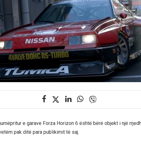
humëpritur e garave Forza Horizon 6 është bërë objekt i një rrjed
etëm pak ditë para publikimit të saj.