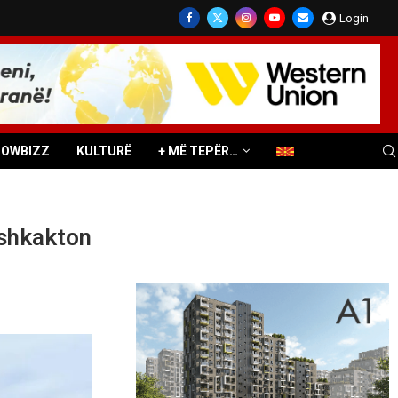
Login
HOWBIZZ
KULTURË
+ MË TEPËR…
 shkakton