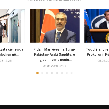
zata civile nga
Fidan: Marrëveshja Turqi-
Todd Blanche 
hkohen në...
Pakistan-Arabi Saudite, e
Prokurori i Pë
ngjashme me nenin...
26 12:28
08.08.2
08.08.2026 22:37