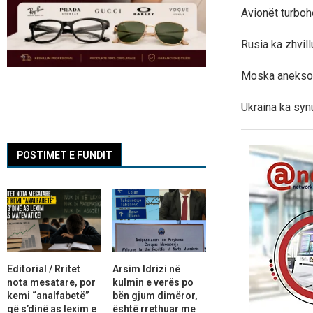
Avionët turbohe
Rusia ka zhvil
Moska aneksoi 
Ukraina ka syn
POSTIMET E FUNDIT
Editorial / Rritet
Arsim Idrizi në
nota mesatare, por
kulmin e verës po
kemi “analfabetë”
bën gjum dimëror,
që s’dinë as lexim e
është rrethuar me