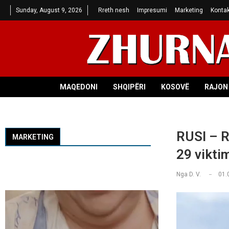
Sunday, August 9, 2026
Rreth nesh
Impresumi
Marketing
Kontak
MAQEDONI
SHQIPËRI
KOSOVË
RAJON 
RUSI – R
MARKETING
29 vikti
Nga
D. V.
01.