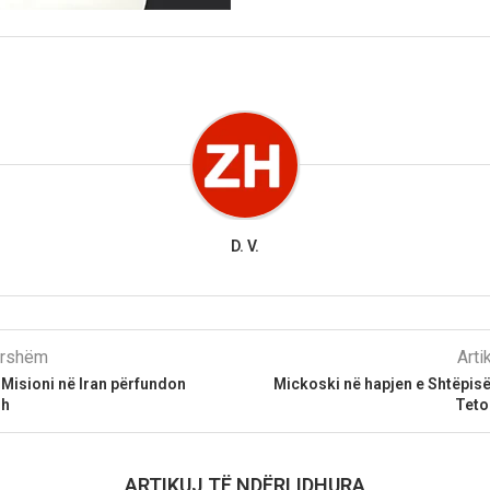
D. V.
parshëm
Arti
Misioni në Iran përfundon
Mickoski në hapjen e Shtëpisë
sh
Teto
ARTIKUJ TË NDËRLIDHURA