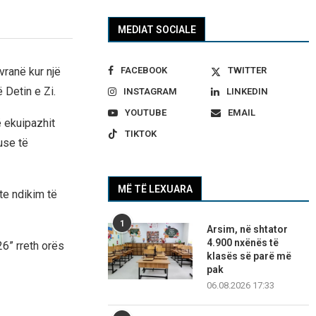
MEDIAT SOCIALE
FACEBOOK
TWITTER
vranë kur një
 Detin e Zi.
INSTAGRAM
LINKEDIN
YOUTUBE
EMAIL
ë ekuipazhit
TIKTOK
use të
MË TË LEXUARA
te ndikim të
1
Arsim, në shtator
4.900 nxënës të
6” rreth orës
klasës së parë më
pak
06.08.2026 17:33