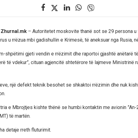
, Zhurnal.mk
– Autoritetet moskovite thanë sot se 29 persona u 
rus u rrëzua mbi gadishullin e Krimesë, të aneksuar nga Rusia, në
m-shpëtimi gjeti vendin e rrëzimit dhe raportoi gjashtë anëtarë t
ë të vdekur”, cituan agjencitë shtetërore të lajmeve Ministrinë r
eve, një defekt teknik besohet se shkaktoi rrëzimin dhe nuk kish
on.
tria e Mbrojtjes kishte thënë se humbi kontaktin me avionin ”An-2
MT) të martën.
a detaje rreth fluturimit.