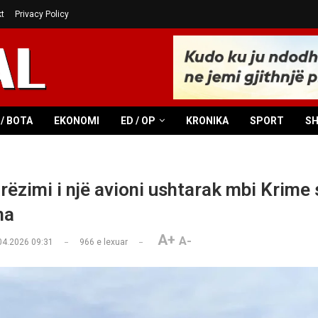
t
Privacy Policy
/ BOTA
EKONOMI
ED / OP
KRONIKA
SPORT
S
rëzimi i një avioni ushtarak mbi Krime
ma
A+
A-
04.2026 09:31
966
e lexuar