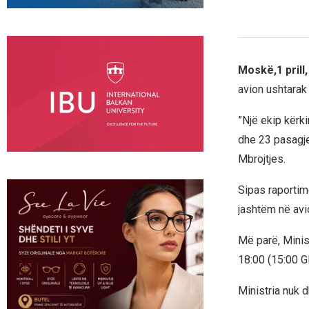
Moskë,1 prill
avion ushtarak 
”Një ekip kërki
dhe 23 pasagjer
Mbrojtjes.
Sipas raportim
jashtëm në avi
Më parë, Minis
18:00 (15:00 G
Ministria nuk dh