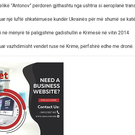
likë ”Antonov” përdoren gjithashtu nga ushtria si aeroplanë trans
luar një luftë shkatërruese kundër Ukrainës për më shumë se katër
në mënyrë të paligjshme gadishullin e Krimesë në vitin 2014.
uar vazhdimisht vendet ruse në Krime, përfshirë edhe me dronë.