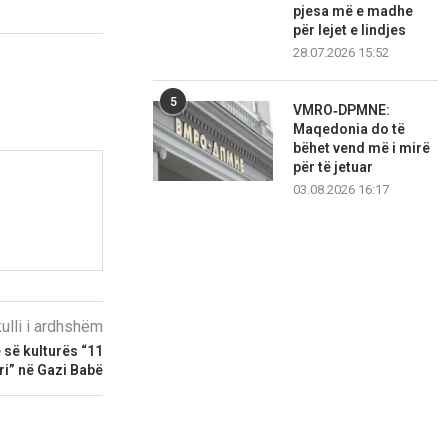
pjesa më e madhe
për lejet e lindjes
28.07.2026 15:52
5
VMRO‑DPMNE:
Maqedonia do të
bëhet vend më i mirë
për të jetuar
03.08.2026 16:17
kulli i ardhshëm
 së kulturës “11
ri” në Gazi Babë