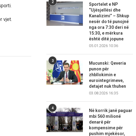
2
Sportelet e NP
porti.
“Ujësjellësi dhe
Kanalizimi” – Shkup
 vjet.
nesër do të punojnë
nga ora 7:30 deri në
15:30, e mërkura
është ditë jopune
05.01.2026 10:36
3
Mucunski: Qeveria
punon për
zhbllokimin e
eurointegrimeve,
detajet nuk thuhen
03.08.2026 16:35
4
Në korrik janë paguar
mbi 560 milionë
denarë për
kompensime për
pushim mjekësor,