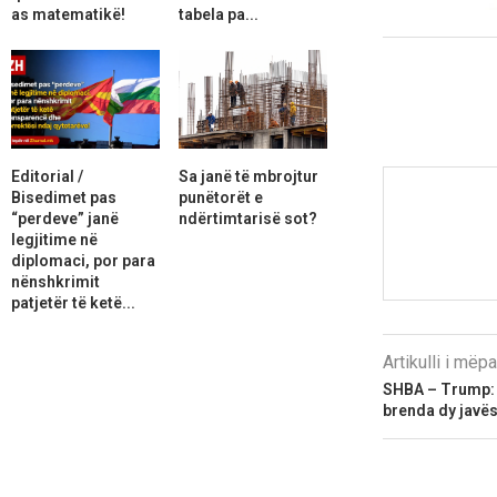
as matematikë!
tabela pa...
Editorial /
Sa janë të mbrojtur
Bisedimet pas
punëtorët e
“perdeve” janë
ndërtimtarisë sot?
legjitime në
diplomaci, por para
nënshkrimit
patjetër të ketë...
Artikulli i më
SHBA – Trump: 
brenda dy javë