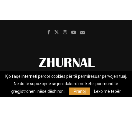
Kjo faqe interneti përdor cookies për të përmirësuar përvojën tuaj.
Rreth nesh
Impresumi
Marketing
Kontakt
Ne do të supozojmë se jeni dakord me këtë, por mund të
Privacy Policy
çregjistroheni nëse dëshironi.
Pranoj
Lexo më tepër
Zhurnal.mk është Agjenci e Lajmeve e pavarur, e themeluar në vitin
2009, që e mbulon Maqedoninë, Kosovën, Shqipërinë edhe lajmet
nga bota.
@2026 - All Right Reserved. Designed and Developed by
Anet.Com.Mk