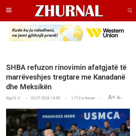
SHBA refuzon rinovimin afatgjatë të
marrëveshjes tregtare me Kanadanë
dhe Meksikën
A+
A-
Nga
D. V.
02.07.2026 13:08
1,712
e lexuar