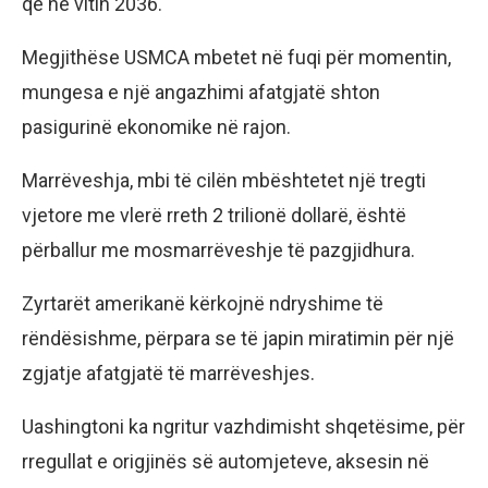
që në vitin 2036.
Megjithëse USMCA mbetet në fuqi për momentin,
mungesa e një angazhimi afatgjatë shton
pasigurinë ekonomike në rajon.
Marrëveshja, mbi të cilën mbështetet një tregti
vjetore me vlerë rreth 2 trilionë dollarë, është
përballur me mosmarrëveshje të pazgjidhura.
Zyrtarët amerikanë kërkojnë ndryshime të
rëndësishme, përpara se të japin miratimin për një
zgjatje afatgjatë të marrëveshjes.
Uashingtoni ka ngritur vazhdimisht shqetësime, për
rregullat e origjinës së automjeteve, aksesin në