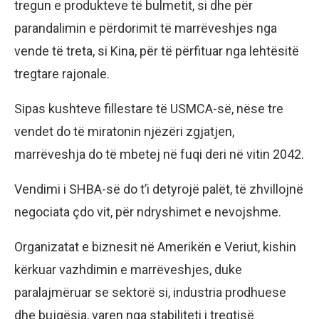
tregun e produkteve të bulmetit, si dhe për
parandalimin e përdorimit të marrëveshjes nga
vende të treta, si Kina, për të përfituar nga lehtësitë
tregtare rajonale.
Sipas kushteve fillestare të USMCA-së, nëse tre
vendet do të miratonin njëzëri zgjatjen,
marrëveshja do të mbetej në fuqi deri në vitin 2042.
Vendimi i SHBA-së do t’i detyrojë palët, të zhvillojnë
negociata çdo vit, për ndryshimet e nevojshme.
Organizatat e biznesit në Amerikën e Veriut, kishin
kërkuar vazhdimin e marrëveshjes, duke
paralajmëruar se sektorë si, industria prodhuese
dhe bujqësia, varen nga stabiliteti i tregtisë