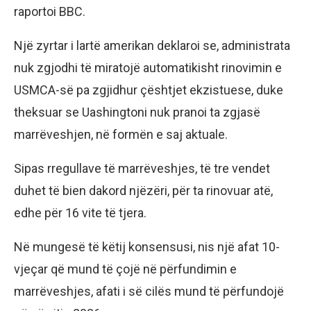
raportoi BBC.
Një zyrtar i lartë amerikan deklaroi se, administrata
nuk zgjodhi të miratojë automatikisht rinovimin e
USMCA-së pa zgjidhur çështjet ekzistuese, duke
theksuar se Uashingtoni nuk pranoi ta zgjasë
marrëveshjen, në formën e saj aktuale.
Sipas rregullave të marrëveshjes, të tre vendet
duhet të bien dakord njëzëri, për ta rinovuar atë,
edhe për 16 vite të tjera.
Në mungesë të këtij konsensusi, nis një afat 10-
vjeçar që mund të çojë në përfundimin e
marrëveshjes, afati i së cilës mund të përfundojë