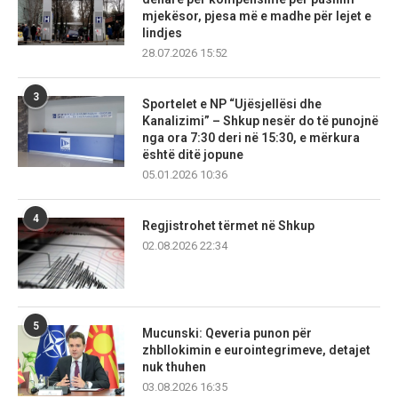
mjekësor, pjesa më e madhe për lejet e
lindjes
28.07.2026 15:52
3
Sportelet e NP “Ujësjellësi dhe
Kanalizimi” – Shkup nesër do të punojnë
nga ora 7:30 deri në 15:30, e mërkura
është ditë jopune
05.01.2026 10:36
4
Regjistrohet tërmet në Shkup
02.08.2026 22:34
5
Mucunski: Qeveria punon për
zhbllokimin e eurointegrimeve, detajet
nuk thuhen
03.08.2026 16:35