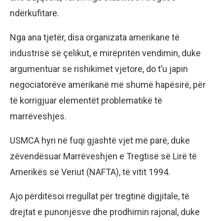
ndërkufitare.
Nga ana tjetër, disa organizata amerikane të
industrisë së çelikut, e mirëpritën vendimin, duke
argumentuar se rishikimet vjetore, do t’u japin
negociatorëve amerikanë më shumë hapësirë, për
të korrigjuar elementët problematikë të
marrëveshjes.
USMCA hyri në fuqi gjashtë vjet më parë, duke
zëvendësuar Marrëveshjen e Tregtisë së Lirë të
Amerikës së Veriut (NAFTA), të vitit 1994.
Ajo përditësoi rregullat për tregtinë digjitale, të
drejtat e punonjësve dhe prodhimin rajonal, duke