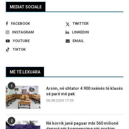
MEDIAT SOCIALE
FACEBOOK
TWITTER
INSTAGRAM
LINKEDIN
YOUTUBE
EMAIL
TIKTOK
MË TË LEXUARA
1
Arsim, në shtator 4.900 nxënës të klasës
së parë më pak
06.08.2026 17:33
2
Në korrik janë paguar mbi 560 milionë
denarë për kompensime për pushim