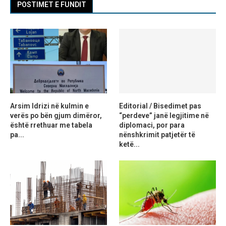
POSTIMET E FUNDIT
Arsim Idrizi në kulmin e
Editorial / Bisedimet pas
verës po bën gjum dimëror,
“perdeve” janë legjitime në
është rrethuar me tabela
diplomaci, por para
pa...
nënshkrimit patjetër të
ketë...