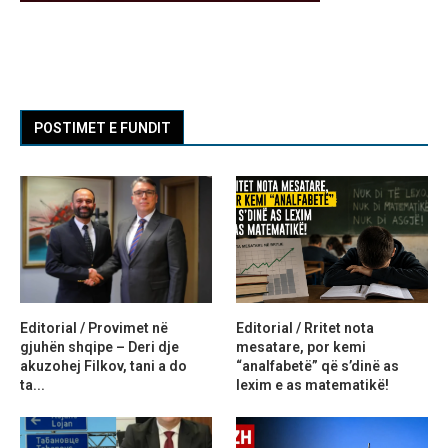
POSTIMET E FUNDIT
Editorial / Provimet në
Editorial / Rritet nota
gjuhën shqipe – Deri dje
mesatare, por kemi
akuzohej Filkov, tani a do
“analfabetë” që s’dinë as
ta...
lexim e as matematikë!