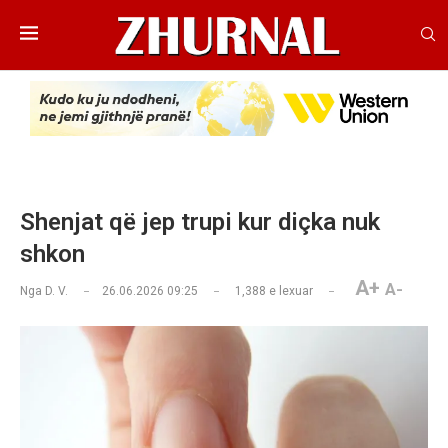
Shenjat që jep trupi kur diçka nuk
shkon
A+
A-
Nga
D. V.
26.06.2026 09:25
1,388
e lexuar