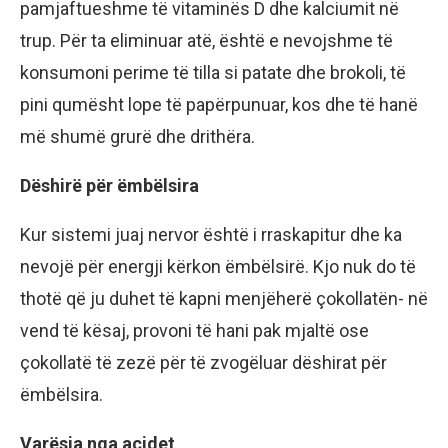
pamjaftueshme të vitaminës D dhe kalciumit në
trup. Për ta eliminuar atë, është e nevojshme të
konsumoni perime të tilla si patate dhe brokoli, të
pini qumësht lope të papërpunuar, kos dhe të hanë
më shumë grurë dhe drithëra.
Dëshirë për ëmbëlsira
Kur sistemi juaj nervor është i rraskapitur dhe ka
nevojë për energji kërkon ëmbëlsirë. Kjo nuk do të
thotë që ju duhet të kapni menjëherë çokollatën- në
vend të kësaj, provoni të hani pak mjaltë ose
çokollatë të zezë për të zvogëluar dëshirat për
ëmbëlsira.
Varësia nga acidet