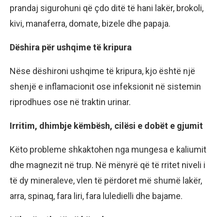
prandaj sigurohuni që çdo ditë të hani lakër, brokoli,
kivi, manaferra, domate, bizele dhe papaja.
Dëshira për ushqime të kripura
Nëse dëshironi ushqime të kripura, kjo është një
shenjë e inflamacionit ose infeksionit në sistemin
riprodhues ose në traktin urinar.
Irritim, dhimbje këmbësh, cilësi e dobët e gjumit
Këto probleme shkaktohen nga mungesa e kaliumit
dhe magnezit në trup. Në mënyrë që të rritet niveli i
të dy mineraleve, vlen të përdoret më shumë lakër,
arra, spinaq, fara liri, fara luledielli dhe bajame.