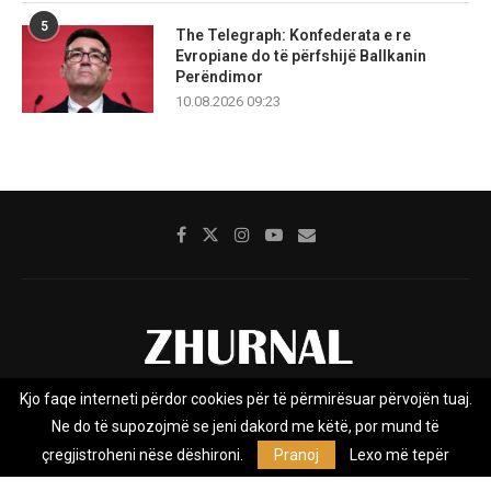
5
The Telegraph: Konfederata e re
Evropiane do të përfshijë Ballkanin
Perëndimor
10.08.2026 09:23
Kjo faqe interneti përdor cookies për të përmirësuar përvojën tuaj.
Rreth nesh
Impresumi
Marketing
Kontakt
Ne do të supozojmë se jeni dakord me këtë, por mund të
Privacy Policy
çregjistroheni nëse dëshironi.
Pranoj
Lexo më tepër
Zhurnal.mk është Agjenci e Lajmeve e pavarur, e themeluar në vitin