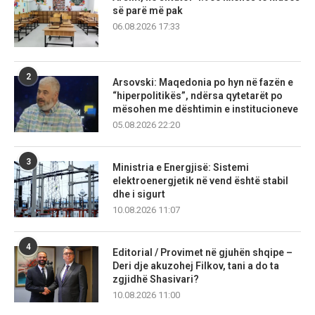
së parë më pak
06.08.2026 17:33
2
Arsovski: Maqedonia po hyn në fazën e
“hiperpolitikës”, ndërsa qytetarët po
mësohen me dështimin e institucioneve
05.08.2026 22:20
3
Ministria e Energjisë: Sistemi
elektroenergjetik në vend është stabil
dhe i sigurt
10.08.2026 11:07
4
Editorial / Provimet në gjuhën shqipe –
Deri dje akuzohej Filkov, tani a do ta
zgjidhë Shasivari?
10.08.2026 11:00