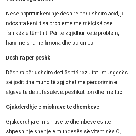
Nëse papritur keni një dëshirë për ushqim acid, ju
ndoshta keni disa probleme me mëlçisë ose
fshikëz e tëmthit. Për të zgjidhur këtë problem,
hani më shumë limona dhe boronica.
Dëshira për peshk
Dëshira për ushqim deti është rezultat i mungesës
së jodit dhe mund të zgjidhet me përdorimin e
algave të detit, fasuleve, peshkut ton dhe merluc.
Gjakderdhje e mishrave të dhëmbëve
Gjakderdhja e mishrave të dhëmbëve është
shpesh një shenjë e mungesës së vitaminës C,