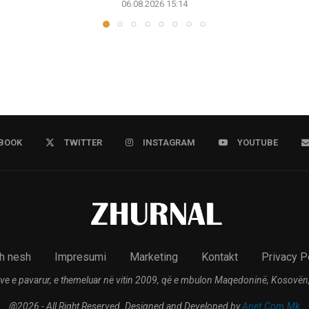
06.08.2026 15:14
BOOK
TWITTER
INSTAGRAM
YOUTUBE
h nesh
Impresumi
Marketing
Kontakt
Privacy P
ve e pavarur, e themeluar në vitin 2009, që e mbulon Maqedoninë, Kosovën,
@2026 - All Right Reserved. Designed and Developed by
Anet.Com.Mk