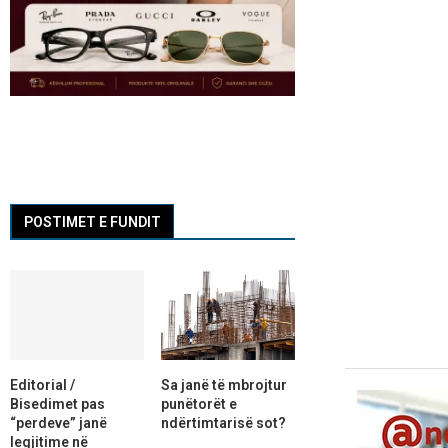
POSTIMET E FUNDIT
Editorial /
Sa janë të mbrojtur
Bisedimet pas
punëtorët e
“perdeve” janë
ndërtimtarisë sot?
legjitime në