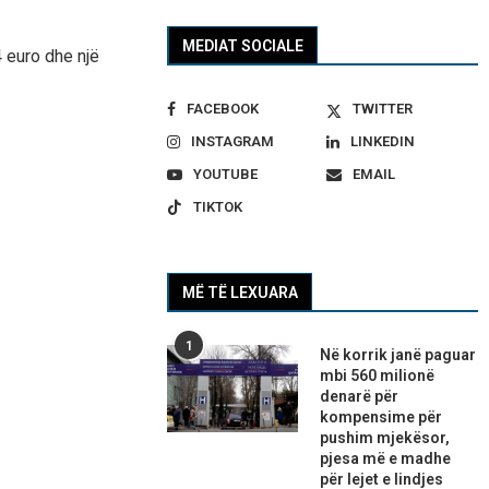
MEDIAT SOCIALE
4 euro dhe një
FACEBOOK
TWITTER
INSTAGRAM
LINKEDIN
YOUTUBE
EMAIL
TIKTOK
MË TË LEXUARA
1
Në korrik janë paguar
mbi 560 milionë
denarë për
kompensime për
pushim mjekësor,
pjesa më e madhe
për lejet e lindjes