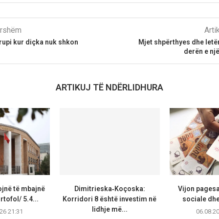
parshëm
Arti
trupi kur diçka nuk shkon
Mjet shpërthyes dhe let
derën e nj
ARTIKUJ TË NDËRLIDHURA
ojnë të mbajnë
Dimitrieska‑Koçoska:
Vijon pagesa
tofol/ 5.4...
Korridori 8 është investim në
sociale dhe
lidhje më...
26 21:31
06.08.2