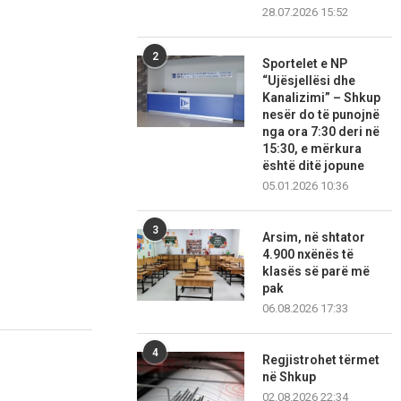
28.07.2026 15:52
2
Sportelet e NP
“Ujësjellësi dhe
Kanalizimi” – Shkup
nesër do të punojnë
nga ora 7:30 deri në
15:30, e mërkura
është ditë jopune
05.01.2026 10:36
3
Arsim, në shtator
4.900 nxënës të
klasës së parë më
pak
06.08.2026 17:33
4
Regjistrohet tërmet
në Shkup
02.08.2026 22:34