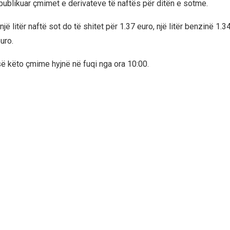
 publikuar çmimet e derivateve të naftës për ditën e sotme.
jë litër naftë sot do të shitet për 1.37 euro, një litër benzinë 1.3
uro.
së këto çmime hyjnë në fuqi nga ora 10:00.