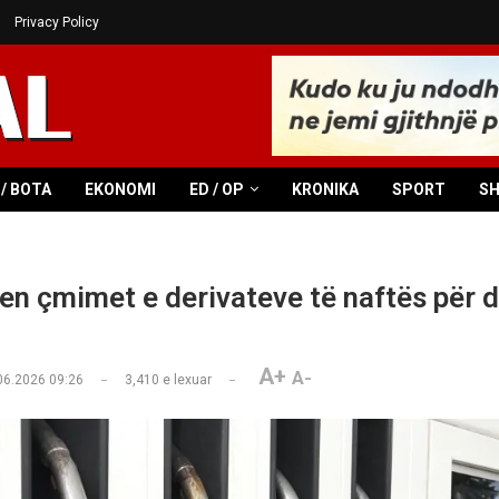
Privacy Policy
/ BOTA
EKONOMI
ED / OP
KRONIKA
SPORT
S
en çmimet e derivateve të naftës për d
A+
A-
06.2026 09:26
3,410
e lexuar