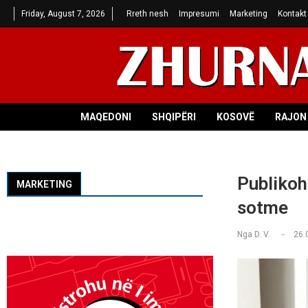
Friday, August 7, 2026
Rreth nesh
Impresumi
Marketing
Kontakt
MAQEDONI
SHQIPËRI
KOSOVË
RAJON 
Publikoh
MARKETING
sotme
Nga
D. V.
26.