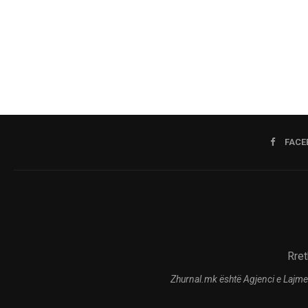
FACE
Rret
Zhurnal.mk është Agjenci e Lajme