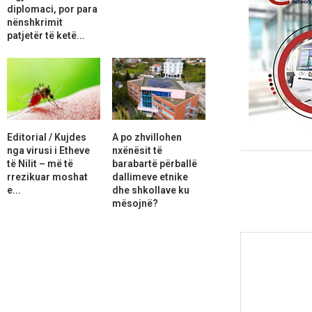
diplomaci, por para
nënshkrimit
patjetër të ketë...
Editorial / Kujdes
A po zhvillohen
nga virusi i Etheve
nxënësit të
të Nilit – më të
barabartë përballë
rrezikuar moshat
dallimeve etnike
e...
dhe shkollave ku
mësojnë?