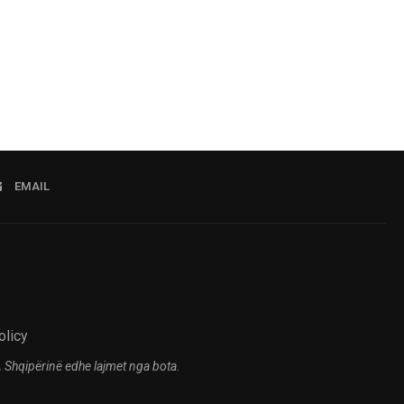
EMAIL
olicy
 Shqipërinë edhe lajmet nga bota.