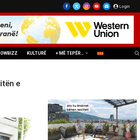
Login
HOWBIZZ
KULTURË
+ MË TEPËR…
itën e