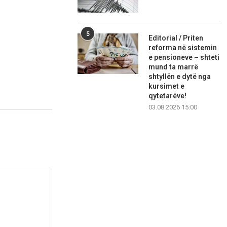
5
Editorial / Priten
reforma në sistemin
e pensioneve – shteti
mund ta marrë
shtyllën e dytë nga
kursimet e
qytetarëve!
03.08.2026 15:00