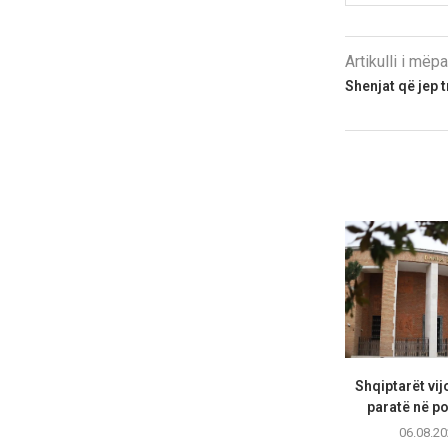
Artikulli i më
Shenjat që jep 
Shqiptarët vij
paratë në por
06.08.20