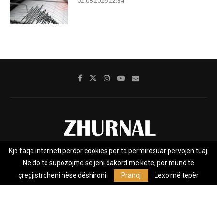
02.08.2026 22:34
Kjo faqe interneti përdor cookies për të përmirësuar përvojën tuaj.
Rreth nesh
Impresumi
Marketing
Kontakt
Ne do të supozojmë se jeni dakord me këtë, por mund të
Privacy Policy
çregjistroheni nëse dëshironi.
Pranoj
Lexo më tepër
Zhurnal.mk është Agjenci e Lajmeve e pavarur, e themeluar në vitin
2009, që e mbulon Maqedoninë, Kosovën, Shqipërinë edhe lajmet
nga bota.