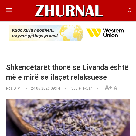
Shkencëtarët thonë se Livanda është
më e mirë se ilaçet relaksuese
A+
A-
Nga
D. V.
24.06.2026 09:14
858
e lexuar