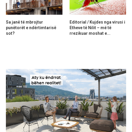
Sa janë të mbrojtur
Editorial / Kujdes nga virusi i
punëtorët e ndërtimtarisë
Etheve të Nilit – më të
sot?
rrezikuar moshat e...