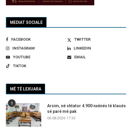
MEDIAT SOCIALE
FACEBOOK
TWITTER
INSTAGRAM
LINKEDIN
YOUTUBE
EMAIL
TIKTOK
MË TË LEXUARA
1
Arsim, në shtator 4.900 nxënës të klasës
së parë më pak
06.08.2026 17:33