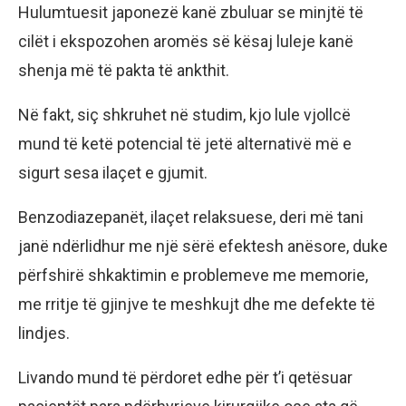
Hulumtuesit japonezë kanë zbuluar se minjtë të
cilët i ekspozohen aromës së kësaj luleje kanë
shenja më të pakta të ankthit.
Në fakt, siç shkruhet në studim, kjo lule vjollcë
mund të ketë potencial të jetë alternativë më e
sigurt sesa ilaçet e gjumit.
Benzodiazepanët, ilaçet relaksuese, deri më tani
janë ndërlidhur me një sërë efektesh anësore, duke
përfshirë shkaktimin e problemeve me memorie,
me rritje të gjinjve te meshkujt dhe me defekte të
lindjes.
Livando mund të përdoret edhe për t’i qetësuar