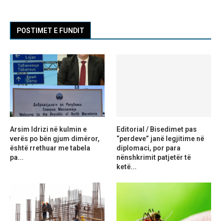
POSTIMET E FUNDIT
Arsim Idrizi në kulmin e
Editorial / Bisedimet pas
verës po bën gjum dimëror,
“perdeve” janë legjitime në
është rrethuar me tabela
diplomaci, por para
pa...
nënshkrimit patjetër të
ketë...