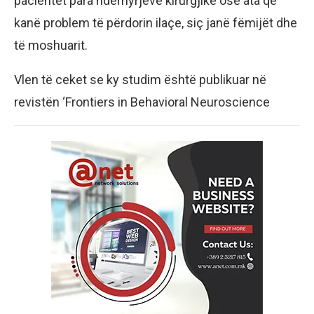
pacientët para ndërhyrjeve kirurgjike ose ata që
kanë problem të përdorin ilaçe, siç janë fëmijët dhe
të moshuarit.
Vlen të ceket se ky studim është publikuar në
revistën ‘Frontiers in Behavioral Neuroscience