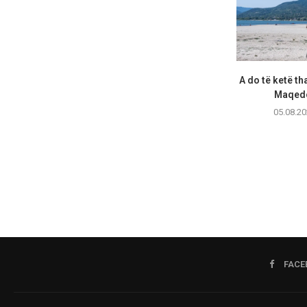
A do të ketë th
Maqedo
05.08.20
FACE