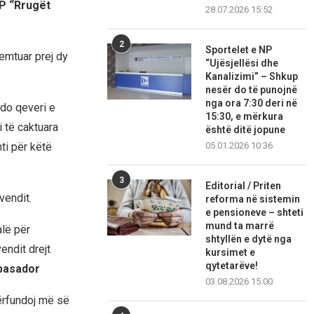
NP “Rrugët
28.07.2026 15:52
2
Sportelet e NP
remtuar prej dy
“Ujësjellësi dhe
Kanalizimi” – Shkup
nesër do të punojnë
nga ora 7:30 deri në
çdo qeveri e
15:30, e mërkura
 të caktuara
është ditë jopune
05.01.2026 10:36
ti për këtë
3
Editorial / Priten
vendit.
reforma në sistemin
e pensioneve – shteti
mund ta marrë
alë për
shtyllën e dytë nga
endit drejt
kursimet e
qytetarëve!
basador
03.08.2026 15:00
përfundoj më së