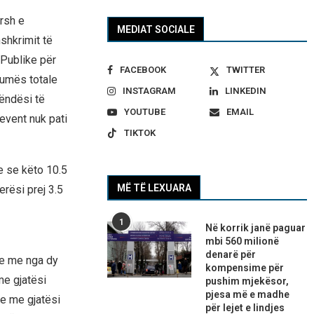
rsh e
MEDIAT SOCIALE
shkrimit të
 Publike për
FACEBOOK
TWITTER
humës totale
INSTAGRAM
LINKEDIN
ëndësi të
YOUTUBE
EMAIL
event nuk pati
TIKTOK
e se këto 10.5
MË TË LEXUARA
erësi prej 3.5
1
Në korrik janë paguar
mbi 560 milionë
denarë për
ve me nga dy
kompensime për
 me gjatësi
pushim mjekësor,
pjesa më e madhe
ve me gjatësi
për lejet e lindjes