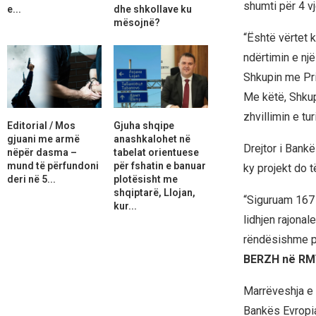
shumti për 4 vj
e...
dhe shkollave ku
mësojnë?
“Është vërtet k
ndërtimin e një
Shkupin me Pris
Me këtë, Shkup
zhvillimin e tu
Editorial / Mos
Gjuha shqipe
gjuani me armë
anashkalohet në
Drejtor i Bank
nëpër dasma –
tabelat orientuese
mund të përfundoni
për fshatin e banuar
ky projekt do 
deri në 5...
plotësisht me
shqiptarë, Llojan,
“Siguruam 167 
kur...
lidhjen rajona
rëndësishme pë
BERZH në RM
Marrëveshja e 
Bankës Evropian