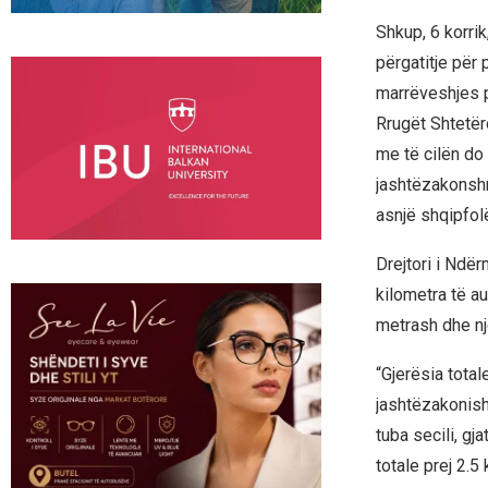
Shkup, 6 korri
përgatitje për 
marrëveshjes p
Rrugët Shtetër
me të cilën do
jashtëzakonshm
asnjë shqipfol
Drejtori i Ndër
kilometra të au
metrash dhe nj
“Gjerësia total
jashtëzakonish
tuba secili, gj
totale prej 2.5