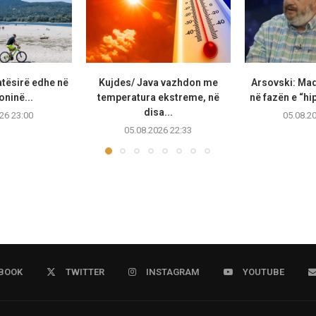
atësirë edhe në
Kujdes/ Java vazhdon me
Arsovski: Ma
ninë...
temperatura ekstreme, në
në fazën e “hip
disa...
26 23:00
05.08.2
05.08.2026 22:33
BOOK
TWITTER
INSTAGRAM
YOUTUBE