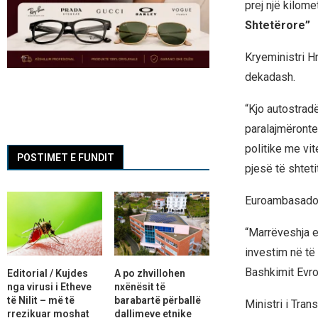
prej një kilom
Shtetërore”
Kryeministri Hr
dekadash.
“Kjo autostrad
paralajmëronte
politike me vit
POSTIMET E FUNDIT
pjesë të shteti
Euroambasadori
“Marrëveshja e
investim në të
Bashkimit Evro
Editorial / Kujdes
A po zhvillohen
nga virusi i Etheve
nxënësit të
të Nilit – më të
barabartë përballë
Ministri i Tran
rrezikuar moshat
dallimeve etnike