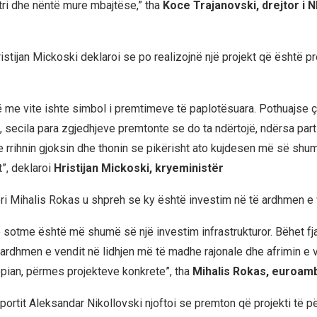
etri dhe nëntë mure mbajtëse,” tha
Koce Trajanovski, drejtor i 
istijan Mickoski deklaroi se po realizojnë një projekt që është p
ë me vite ishte simbol i premtimeve të paplotësuara. Pothuajse 
, secila para zgjedhjeve premtonte se do ta ndërtojë, ndërsa parti
e rrihnin gjoksin dhe thonin se pikërisht ato kujdesen më së shum
t”, deklaroi
Hristijan Mickoski, kryeministër
 Mihalis Rokas u shpreh se ky është investim në të ardhmen e 
 sotme është më shumë së një investim infrastrukturor. Bëhet fj
 ardhmen e vendit në lidhjen më të madhe rajonale dhe afrimin e v
pian, përmes projekteve konkrete”, tha
Mihalis Rokas, euroam
sportit Aleksandar Nikollovski njoftoi se premton që projekti të 