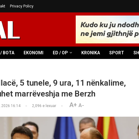
akt
Privacy Policy
/ BOTA
EKONOMI
ED / OP
KRONIKA
SPORT
S
lacë, 5 tunele, 9 ura, 11 nënkalime,
het marrëveshja me Berzh
A+
A-
.2026 16:14
2,096
e lexuar