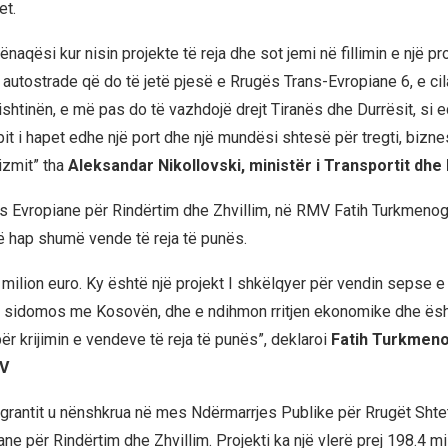
et.
ënaqësi kur nisin projekte të reja dhe sot jemi në fillimin e një proj
 autostrade që do të jetë pjesë e Rrugës Trans-Evropiane 6, e cil
htinën, e më pas do të vazhdojë drejt Tiranës dhe Durrësit, si ed
it i hapet edhe një port dhe një mundësi shtesë për tregti, bizn
rizmit” tha
Aleksandar Nikollovski, ministër i Transportit dhe
ës Evropiane për Rindërtim dhe Zhvillim, në RMV Fatih Turkmenog
të hap shumë vende të reja të punës.
milion euro. Ky është një projekt I shkëlqyer për vendin sepse 
le sidomos me Kosovën, dhe e ndihmon rritjen ekonomike dhe ë
r krijimin e vendeve të reja të punës”, deklaroi
Fatih Turkmenog
V
grantit u nënshkrua në mes Ndërmarrjes Publike për Rrugët Shte
e për Rindërtim dhe Zhvillim. Projekti ka një vlerë prej 198.4 mi