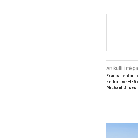
Artikulli i më
Franca tenton t
kërkon në FIFA q
Michael Olises