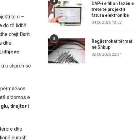
4
DAP-i e fillon fazën e
tretë të projektit
fatura elektronike
ekti të ri –
04.06.2026 13:52
a do të lidhë
he drejt Barit.
5
Regjistrohet tërmet
es dhe
në Shkup
 Lidhjeve
02.08.2026 22:34
lu u shpreh se
e përmirëson
shtë sidomos e
lu, drejtor i
tërore dhe
lionë eurosh,