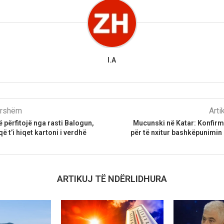
I.A
parshëm
Arti
ë përfitojë nga rasti Balogun,
Mucunski në Katar: Konfir
ë t’i hiqet kartoni i verdhë
për të nxitur bashkëpunimin
ARTIKUJ TË NDËRLIDHURA