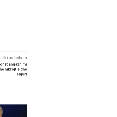
kulli i ardhshëm
mohet angazhimi
 në mbrojtje dhe
siguri