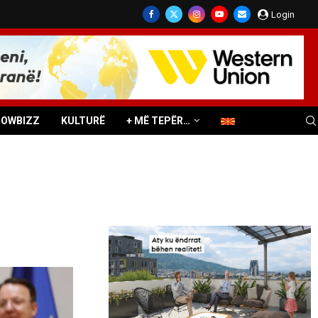
Login
HOWBIZZ
KULTURË
+ MË TEPËR…