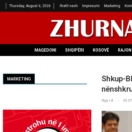
Thursday, August 6, 2026
Rreth nesh
Impresumi
Marketing
Kont
MAQEDONI
SHQIPËRI
KOSOVË
RAJON 
Shkup-Bl
MARKETING
nënshkru
Nga
I.A
06.07