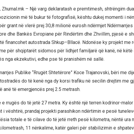
k, Zhurnal.mk – Një varg deklaratash e premtimesh, shtrëngim dua
pozicionin më të bukur të fotografisë, kështu dukej momenti i nën
ër grant në vlerë prej 30,8 milionë eurosh ndërmjet Ndërmarrjes
ore dhe Bankës Evropiane për Rindërtim dhe Zhvillim, pjesë e s
 të financohet autostrada Shkup–Bllacë. Ndonëse ky projekt me r
e për shqiptarët sidomos për lidhjet familjarë që kanë, në këtë 
ës nga ekzekutivi, edhe pse të pranishëm në sallë.
marrjes Publike “Rrugët Shtetërore” Koce Trajanovski, bëri me dij
tostradës do të kenë nga dy korsi trafiku në secilin drejtim me gj
ë anë të emergjencës prej 2.5 metrash.
e e rrugës do të jetë 27 metra. Ky është një terren kodrinor-malor
t i vështirë, prandaj projekti parashikon ndërtimin e pesë tunele
atësia totale e të cilave do të jetë rreth pesë kilometra, nëntë ura
 kilometrash, 11 nënkalime, katër galeri për stabilizimin e shpate