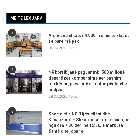
MË TË LEXUARA
1
Arsim, në shtator 4.900 nxënës të klasës
së parë më pak
06.08.2026 17:33
2
Në korrik janë paguar mbi 560 milionë
denarë për kompensime për pushim
mjekësor, pjesa më e madhe për lejet e
lindjes
28.07.2026 15:52
3
Sportelet e NP “Ujësjellësi dhe
Kanalizimi” – Shkup nesër do të punojnë
nga ora 7:30 deri në 15:30, e mërkura
është ditë jopune