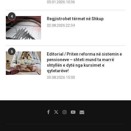
05.01.2026 10:36
4
Regjistrohet tërmet në Shkup
02.08.2026 22:34
5
Editorial / Priten reforma në sistemin e
pensioneve – shteti mund ta marrë
shtyllën e dytë nga kursimet e
qytetarëve!
03.08.2026 15:00