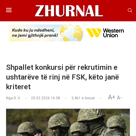
Shpallet konkursi për rekrutimin e
ushtarëve të rinj në FSK, këto janë
kriteret
A+
A-
Nga
D. V.
20.02.2026 16:38
3,461
e lexuar