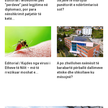
Editorial / Bisedimet pas
Sa janë të mbrojtur
“perdeve” janë legjitime në
punëtorët e ndërtimtarisë
diplomaci, por para
sot?
nënshkrimit patjetër të
ketë...
Editorial / Kujdes nga virusi i
A po zhvillohen nxënësit të
Etheve të Nilit – më të
barabartë përballë dallimeve
rrezikuar moshat e...
etnike dhe shkollave ku
mësojnë?