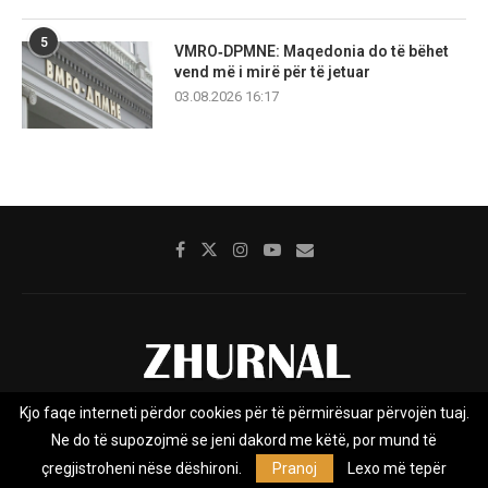
5
VMRO‑DPMNE: Maqedonia do të bëhet
vend më i mirë për të jetuar
03.08.2026 16:17
Kjo faqe interneti përdor cookies për të përmirësuar përvojën tuaj.
Rreth nesh
Impresumi
Marketing
Kontakt
Ne do të supozojmë se jeni dakord me këtë, por mund të
Privacy Policy
çregjistroheni nëse dëshironi.
Pranoj
Lexo më tepër