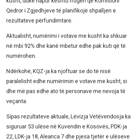
kusht, duke hapur kështu rrugën që Komisioni
Qedror i Zgjedhjeve të planifikojë shpalljen e
rezultateve përfundimtare.
Aktualisht, numërimi i votave me kusht ka shkuar
në mbi 92% dhe kanë mbetur edhe pak kuti që të
numërohen.
Ndërkohë, KQZ-ja ka njoftuar se do të nisë
paralelisht edhe numërimin e votave me kusht, si
dhe më pas edhe ato të personave me nevoja të
veçanta.
Sipas rezultateve aktuale, Lëvizja Vetëvendosja ka
siguruar 53 ulëse në Kuvendin e Kosovës, PDK-ja
22, LDK-ja 18, Aleanca 7 dhe pjesa tjetër e ulëseve