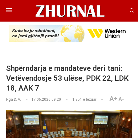
Shpërndarja e mandateve deri tani:
Vetëvendosje 53 ulëse, PDK 22, LDK
18, AAK 7
A+
A-
Nga
D. V.
17.06.2026 09:20
1,351
e lexuar