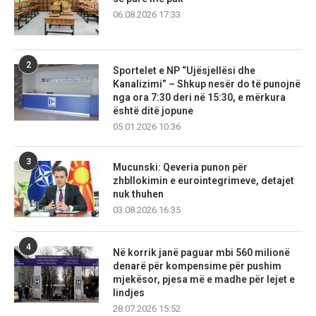
06.08.2026 17:33
2
Sportelet e NP “Ujësjellësi dhe
Kanalizimi” – Shkup nesër do të punojnë
nga ora 7:30 deri në 15:30, e mërkura
është ditë jopune
05.01.2026 10:36
3
Mucunski: Qeveria punon për
zhbllokimin e eurointegrimeve, detajet
nuk thuhen
03.08.2026 16:35
4
Në korrik janë paguar mbi 560 milionë
denarë për kompensime për pushim
mjekësor, pjesa më e madhe për lejet e
lindjes
28.07.2026 15:52