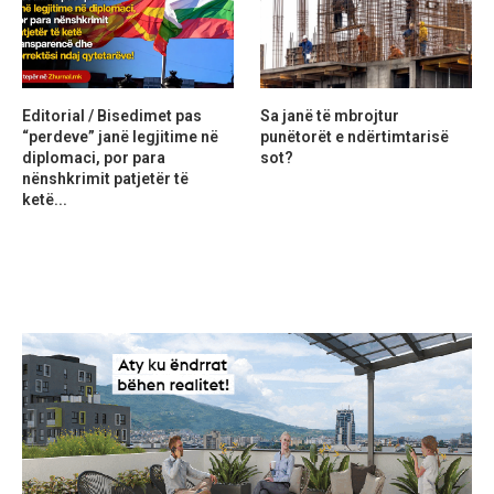
Editorial / Bisedimet pas
Sa janë të mbrojtur
“perdeve” janë legjitime në
punëtorët e ndërtimtarisë
diplomaci, por para
sot?
nënshkrimit patjetër të
ketë...