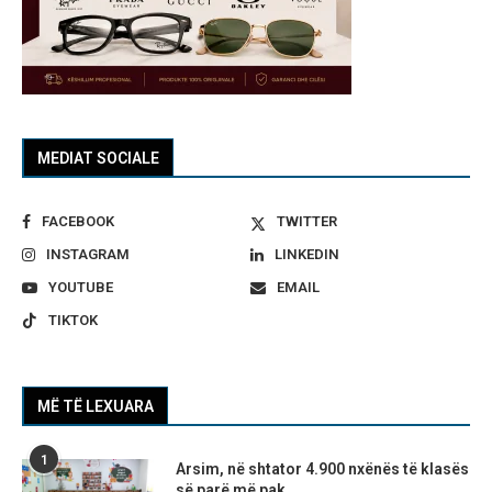
MEDIAT SOCIALE
FACEBOOK
TWITTER
INSTAGRAM
LINKEDIN
YOUTUBE
EMAIL
TIKTOK
MË TË LEXUARA
1
Arsim, në shtator 4.900 nxënës të klasës
së parë më pak