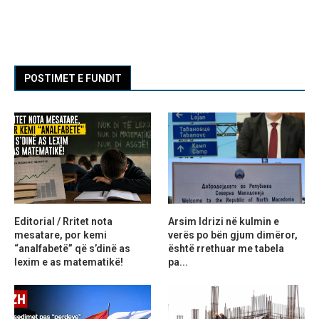
POSTIMET E FUNDIT
Editorial / Rritet nota
Arsim Idrizi në kulmin e
mesatare, por kemi
verës po bën gjum dimëror,
“analfabetë” që s’dinë as
është rrethuar me tabela
lexim e as matematikë!
pa...