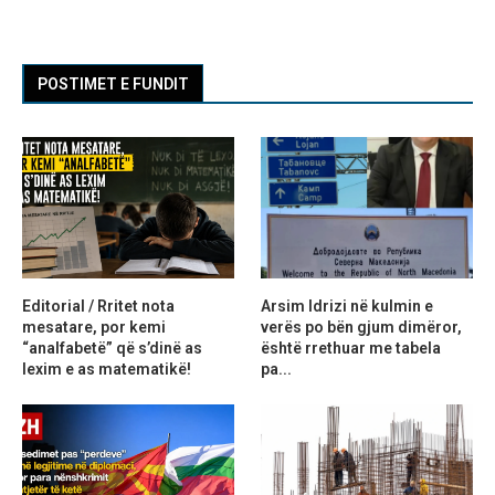
POSTIMET E FUNDIT
Editorial / Rritet nota
Arsim Idrizi në kulmin e
mesatare, por kemi
verës po bën gjum dimëror,
“analfabetë” që s’dinë as
është rrethuar me tabela
lexim e as matematikë!
pa...