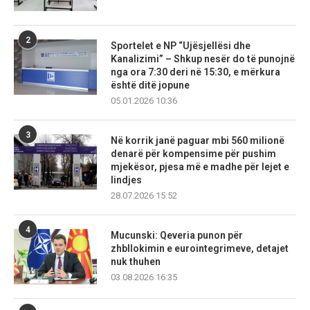
2
Sportelet e NP “Ujësjellësi dhe
Kanalizimi” – Shkup nesër do të punojnë
nga ora 7:30 deri në 15:30, e mërkura
është ditë jopune
05.01.2026 10:36
3
Në korrik janë paguar mbi 560 milionë
denarë për kompensime për pushim
mjekësor, pjesa më e madhe për lejet e
lindjes
28.07.2026 15:52
4
Mucunski: Qeveria punon për
zhbllokimin e eurointegrimeve, detajet
nuk thuhen
03.08.2026 16:35