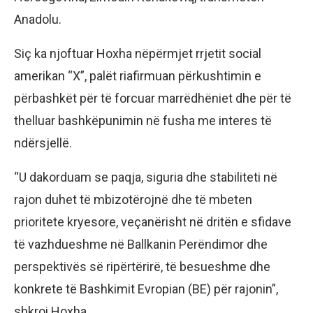
Anadolu.
Siç ka njoftuar Hoxha nëpërmjet rrjetit social
amerikan “X”, palët riafirmuan përkushtimin e
përbashkët për të forcuar marrëdhëniet dhe për të
thelluar bashkëpunimin në fusha me interes të
ndërsjellë.
“U dakorduam se paqja, siguria dhe stabiliteti në
rajon duhet të mbizotërojnë dhe të mbeten
prioritete kryesore, veçanërisht në dritën e sfidave
të vazhdueshme në Ballkanin Perëndimor dhe
perspektivës së ripërtërirë, të besueshme dhe
konkrete të Bashkimit Evropian (BE) për rajonin”,
shkroi Hoxha.