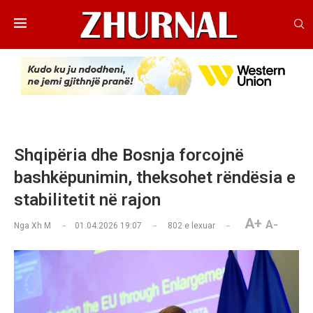
Shqipëria dhe Bosnja forcojnë
bashkëpunimin, theksohet rëndësia e
stabilitetit në rajon
A+
A-
Nga
Xh M
01.04.2026 19:07
802
e lexuar