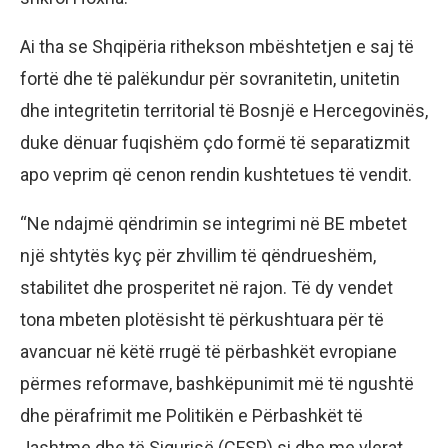
Ai tha se Shqipëria rithekson mbështetjen e saj të
fortë dhe të palëkundur për sovranitetin, unitetin
dhe integritetin territorial të Bosnjë e Hercegovinës,
duke dënuar fuqishëm çdo formë të separatizmit
apo veprim që cenon rendin kushtetues të vendit.
“Ne ndajmë qëndrimin se integrimi në BE mbetet
një shtytës kyç për zhvillim të qëndrueshëm,
stabilitet dhe prosperitet në rajon. Të dy vendet
tona mbeten plotësisht të përkushtuara për të
avancuar në këtë rrugë të përbashkët evropiane
përmes reformave, bashkëpunimit më të ngushtë
dhe përafrimit me Politikën e Përbashkët të
Jashtme dhe të Sigurisë (CFSP) si dhe me vlerat