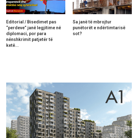
Editorial / Bisedimet pas
Sa janë të mbrojtur
“perdeve” janë legjitime në
punëtorët e ndërtimtarisë
diplomaci, por para
sot?
nënshkrimit patjetër të
ketë...