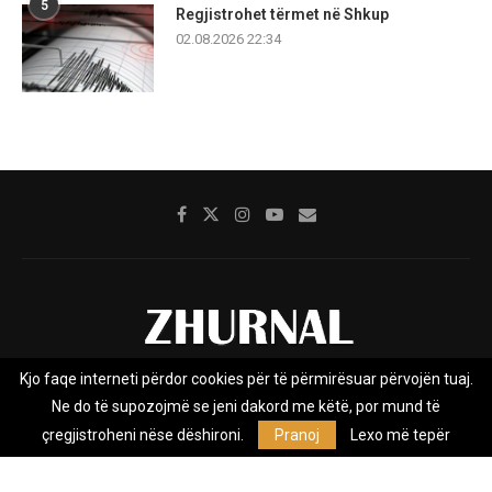
5
Regjistrohet tërmet në Shkup
02.08.2026 22:34
Kjo faqe interneti përdor cookies për të përmirësuar përvojën tuaj.
Rreth nesh
Impresumi
Marketing
Kontakt
Ne do të supozojmë se jeni dakord me këtë, por mund të
Privacy Policy
çregjistroheni nëse dëshironi.
Pranoj
Lexo më tepër
Zhurnal.mk është Agjenci e Lajmeve e pavarur, e themeluar në vitin
2009, që e mbulon Maqedoninë, Kosovën, Shqipërinë edhe lajmet