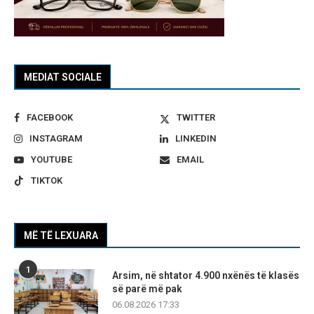
MEDIAT SOCIALE
FACEBOOK
TWITTER
INSTAGRAM
LINKEDIN
YOUTUBE
EMAIL
TIKTOK
MË TË LEXUARA
1
Arsim, në shtator 4.900 nxënës të klasës
së parë më pak
06.08.2026 17:33