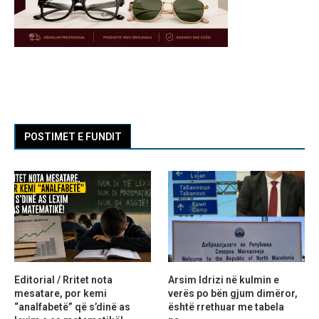
POSTIMET E FUNDIT
Editorial / Rritet nota
Arsim Idrizi në kulmin e
mesatare, por kemi
verës po bën gjum dimëror,
“analfabetë” që s’dinë as
është rrethuar me tabela