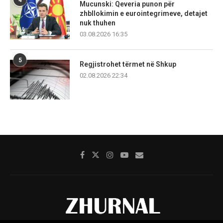
Mucunski: Qeveria punon për
zhbllokimin e eurointegrimeve, detajet
nuk thuhen
03.08.2026 16:35
5
Regjistrohet tërmet në Shkup
02.08.2026 22:34