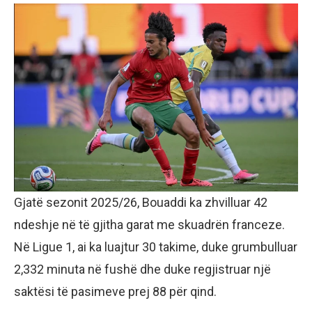
Gjatë sezonit 2025/26, Bouaddi ka zhvilluar 42
ndeshje në të gjitha garat me skuadrën franceze.
Në Ligue 1, ai ka luajtur 30 takime, duke grumbulluar
2,332 minuta në fushë dhe duke regjistruar një
saktësi të pasimeve prej 88 për qind.