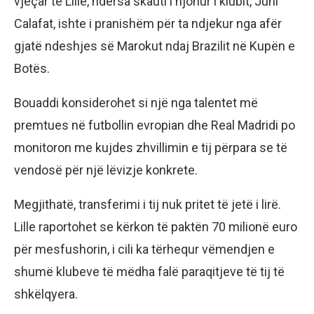
vjeçar të Lille, ndërsa skauti i njohur i klubit, Juni
Calafat, ishte i pranishëm për ta ndjekur nga afër
gjatë ndeshjes së Marokut ndaj Brazilit në Kupën e
Botës.
Bouaddi konsiderohet si një nga talentet më
premtues në futbollin evropian dhe Real Madridi po
monitoron me kujdes zhvillimin e tij përpara se të
vendosë për një lëvizje konkrete.
Megjithatë, transferimi i tij nuk pritet të jetë i lirë.
Lille raportohet se kërkon të paktën 70 milionë euro
për mesfushorin, i cili ka tërhequr vëmendjen e
shumë klubeve të mëdha falë paraqitjeve të tij të
shkëlqyera.