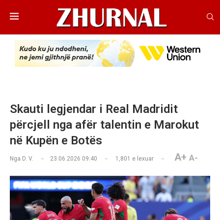
Skauti legjendar i Real Madridit
përcjell nga afër talentin e Marokut
në Kupën e Botës
A+
A-
Nga
D. V.
23.06.2026 09:40
1,801
e lexuar