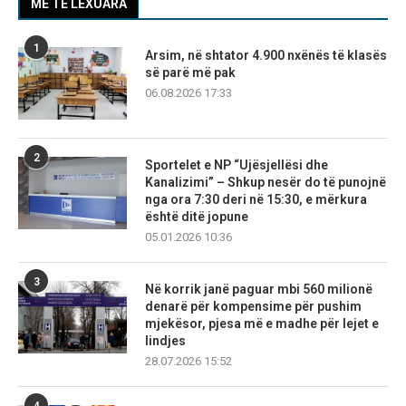
MË TË LEXUARA
1
Arsim, në shtator 4.900 nxënës të klasës
së parë më pak
06.08.2026 17:33
2
Sportelet e NP “Ujësjellësi dhe
Kanalizimi” – Shkup nesër do të punojnë
nga ora 7:30 deri në 15:30, e mërkura
është ditë jopune
05.01.2026 10:36
3
Në korrik janë paguar mbi 560 milionë
denarë për kompensime për pushim
mjekësor, pjesa më e madhe për lejet e
lindjes
28.07.2026 15:52
4