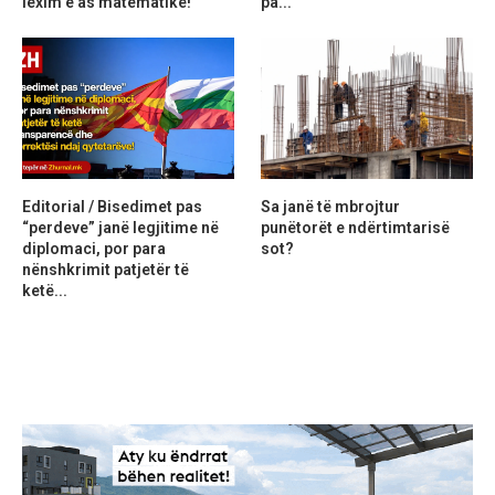
lexim e as matematikë!
pa...
Editorial / Bisedimet pas
Sa janë të mbrojtur
“perdeve” janë legjitime në
punëtorët e ndërtimtarisë
diplomaci, por para
sot?
nënshkrimit patjetër të
ketë...