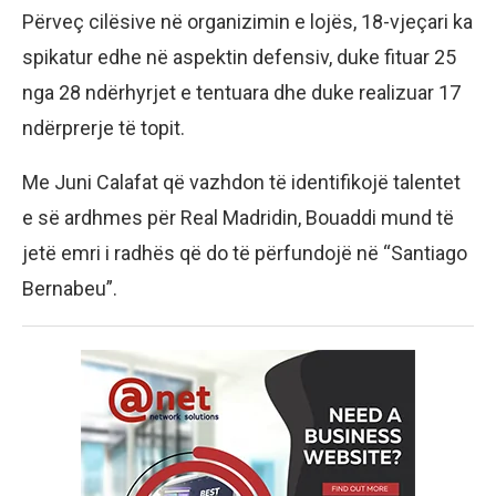
Përveç cilësive në organizimin e lojës, 18-vjeçari ka
spikatur edhe në aspektin defensiv, duke fituar 25
nga 28 ndërhyrjet e tentuara dhe duke realizuar 17
ndërprerje të topit.
Me Juni Calafat që vazhdon të identifikojë talentet
e së ardhmes për Real Madridin, Bouaddi mund të
jetë emri i radhës që do të përfundojë në “Santiago
Bernabeu”.