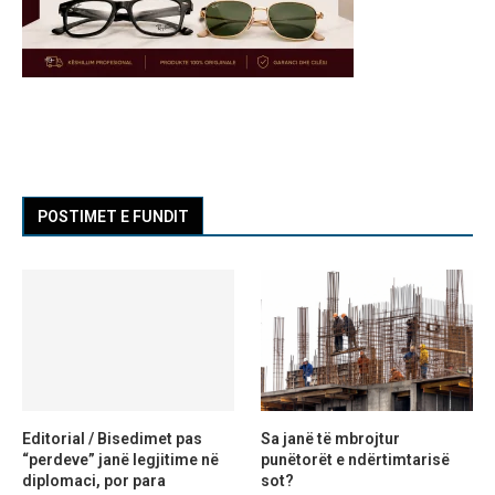
POSTIMET E FUNDIT
Editorial / Bisedimet pas
Sa janë të mbrojtur
“perdeve” janë legjitime në
punëtorët e ndërtimtarisë
diplomaci, por para
sot?