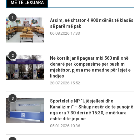
MË TË LEXUARA
1
Arsim, në shtator 4.900 nxënës të klasës
së parë më pak
06.08.2026 17:33
2
Në korrik janë paguar mbi 560 milionë
denarë për kompensime për pushim
mjekësor, pjesa më e madhe për lejet e
lindjes
28.07.2026 15:52
3
Sportelet e NP “Ujësjellësi dhe
Kanalizimi” – Shkup nesër do të punojnë
nga ora 7:30 deri në 15:30, e mërkura
është ditë jopune
05.01.2026 10:36