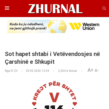
Sot hapet shtabi i Vetëvendosjes në
Çarshinë e Shkupit
A+
A-
Nga
R.ZH
25.05.2026 12:03
2,504
e lexuar