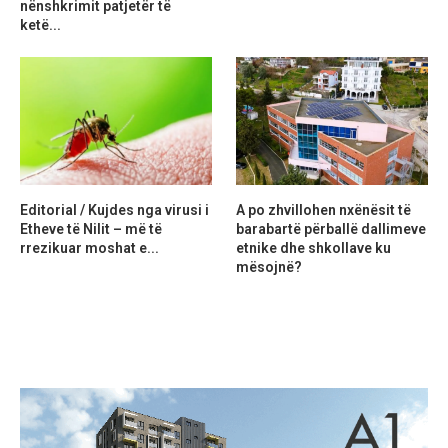
nënshkrimit patjetër të
ketë...
Editorial / Kujdes nga virusi i
A po zhvillohen nxënësit të
Etheve të Nilit – më të
barabartë përballë dallimeve
rrezikuar moshat e...
etnike dhe shkollave ku
mësojnë?