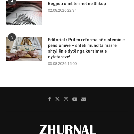
4
Regjistrohet tërmet në Shkup
02.08.2026 22:34
5
Editorial / Priten reforma në sistemin e
pensioneve – shteti mund ta marrë
shtyllën e dytë nga kursimet e
qytetarëve!
03.08.2026 15:00