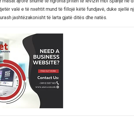
 masat ajrore shumë të ngrohta priten të lëvizin mbi Spanjë në di
tjetër valë e të nxehtit mund të fillojë këtë fundjavë, duke sjellë 
urash jashtëzakonisht të larta gjatë ditës dhe natës.