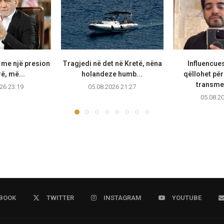
 me një presion
Tragjedi në det në Kretë, nëna
Influencue
ë, më...
holandeze humb...
qëllohet për
transmet
26 23:19
05.08.2026 21:27
05.08.2
BOOK
TWITTER
INSTAGRAM
YOUTUBE