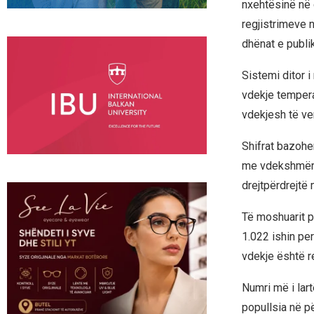
nxehtësinë në 
regjistrimeve 
dhënat e publi
Sistemi ditor 
vdekje temperat
vdekjesh të ve
Shifrat bazohe
me vdekshmërin
drejtpërdrejtë 
Të moshuarit p
1.022 ishin per
vdekje është re
Numri më i lar
popullsia në p