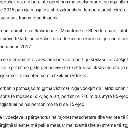
qershor, duke e bërë atë qershorin më vdekjeprurës që nga fillimi
në 2015 pas një muaji të jashtëzakonshëm temperaturash ekstrem
kuara sot, transmeton Anadolu.
i monitorimit të vdekshmërisë i Ministrisë së Shëndetësisë i atri
urave të larta në qershor, duke tejkaluar rekordin e qershorit pre
ndosur në 2017.
n në vlerësimet e vdekshmërisë së tepërt që krahasojnë vdekje
ë e pritshme gjatë periudhave të nxehtësisë ekstreme dhe jo cer
mjekësor të nxehtësisë si shkaktar i vdekjes.
ërbënin pothuajse të gjitha viktimat. Nga vdekjet që i atribuohen 
sona të moshës 65-vjeç e lart, përfshirë 720 midis atyre 85-vjeç 
gjistruar në një person më të ri se 15-vjeç.
të i vdekjeve u përqendrua në rajonet mesdhetare dhe veriore të 
ërgjithësi është më pak e mësuar me nxehtësinë ekstreme të zgj