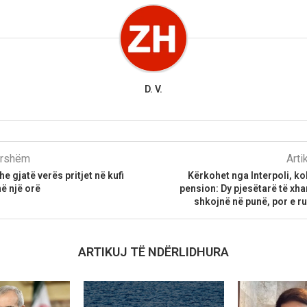
D. V.
parshëm
Arti
 gjatë verës pritjet në kufi
Kërkohet nga Interpoli, ko
në një orë
pension: Dy pjesëtarë të x
shkojnë në punë, por e r
ARTIKUJ TË NDËRLIDHURA