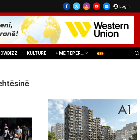
Login
HOWBIZZ
KULTURË
+ MË TEPËR…
ehtësinë