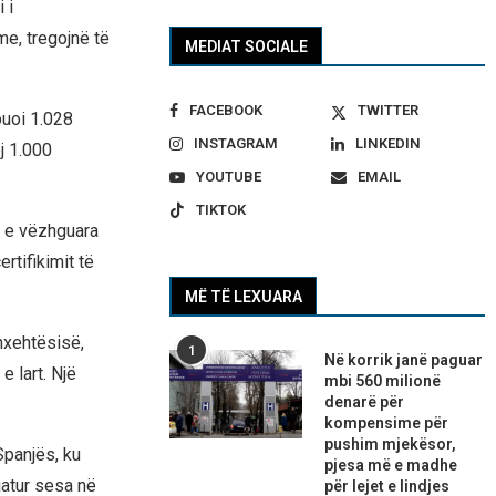
 i
e, tregojnë të
MEDIAT SOCIALE
FACEBOOK
TWITTER
buoi 1.028
INSTAGRAM
LINKEDIN
j 1.000
YOUTUBE
EMAIL
TIKTOK
t e vëzhguara
tifikimit të
MË TË LEXUARA
nxehtësisë,
1
Në korrik janë paguar
e lart. Një
mbi 560 milionë
denarë për
kompensime për
pushim mjekësor,
Spanjës, ku
pjesa më e madhe
atur sesa në
për lejet e lindjes