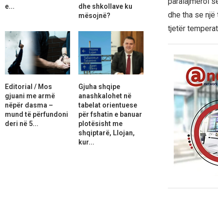
paralajmëroi se
e...
dhe shkollave ku
dhe tha se një 
mësojnë?
tjetër temperat
Editorial / Mos
Gjuha shqipe
gjuani me armë
anashkalohet në
nëpër dasma –
tabelat orientuese
mund të përfundoni
për fshatin e banuar
deri në 5...
plotësisht me
shqiptarë, Llojan,
kur...