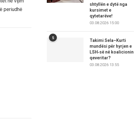
tët në vijim
shtyllën e dytë nga
një periudhë
kursimet e
qytetarëve!
03.08.2026 15:00
5
Takimi Sela–Kurti
mundësi për hyrjen e
LSH‑së në koalicionin
qeveritar?
03.08.2026 13:55