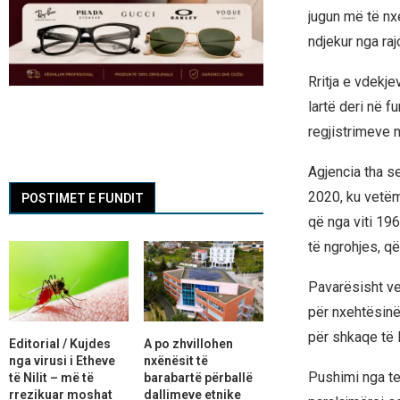
jugun më të nxe
ndjekur nga ra
Rritja e vdekjev
lartë deri në f
regjistrimeve 
Agjencia tha s
2020, ku vetëm
POSTIMET E FUNDIT
që nga viti 196
të ngrohjes, që
Pavarësisht ve
për nxehtësinë
për shkaqe të 
Editorial / Kujdes
A po zhvillohen
nga virusi i Etheve
nxënësit të
Pushimi nga te
të Nilit – më të
barabartë përballë
rrezikuar moshat
dallimeve etnike