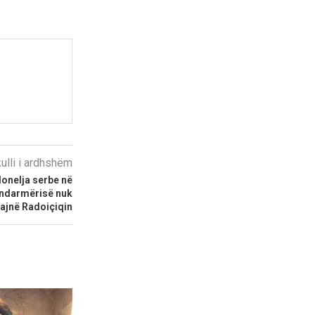
kulli i ardhshëm
lonelja serbe në
handarmërisë nuk
uajnë Radoiçiqin