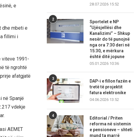
28.07.2026 15:52
ësinë, e
2
Sportelet e NP
“Ujësjellësi dhe
it dhe mbeti e
Kanalizimi” – Shkup
 fillimi i
nesër do të punojnë
nga ora 7:30 deri në
15:30, e mërkura
është ditë jopune
e viteve 1991-
05.01.2026 10:36
më të ngrohtë
rirje afatgjatë
3
DAP-i e fillon fazën e
tretë të projektit
fatura elektronike
i në Spanjë
04.06.2026 13:52
2.217 vdekje
ar.
4
Editorial / Priten
reforma në sistemin
 pasi AEMET
e pensioneve – shteti
mund ta marrë