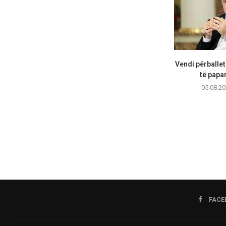
Vendi përballet
të papar
05.08.20
FACE