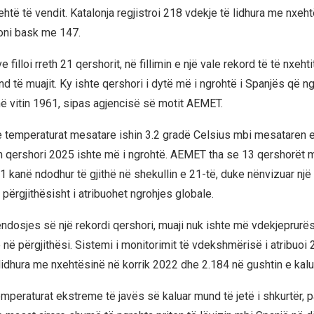
htë të vendit. Katalonja regjistroi 218 vdekje të lidhura me nxeht
joni bask me 147.
e filloi rreth 21 qershorit, në fillimin e një vale rekord të të nxeht
und të muajit. Ky ishte qershori i dytë më i ngrohtë i Spanjës që nga
në vitin 1961, sipas agjencisë së motit AEMET.
e temperaturat mesatare ishin 3.2 gradë Celsius mbi mesataren 
 qershori 2025 ishte më i ngrohtë. AEMET tha se 13 qershorët 
1 kanë ndodhur të gjithë në shekullin e 21-të, duke nënvizuar një p
 përgjithësisht i atribuohet ngrohjes globale.
ndosjes së një rekordi qershori, muaji nuk ishte më vdekjeprurës
 në përgjithësi. Sistemi i monitorimit të vdekshmërisë i atribuoi 
lidhura me nxehtësinë në korrik 2022 dhe 2.184 në gushtin e kalu
mperaturat ekstreme të javës së kaluar mund të jetë i shkurtër,