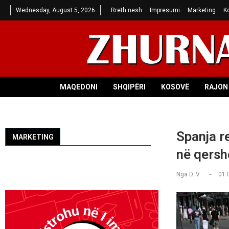
Wednesday, August 5, 2026
Rreth nesh
Impresumi
Marketing
K
MAQEDONI
SHQIPËRI
KOSOVË
RAJON 
Spanja r
MARKETING
në qersh
Nga
D. V.
01.