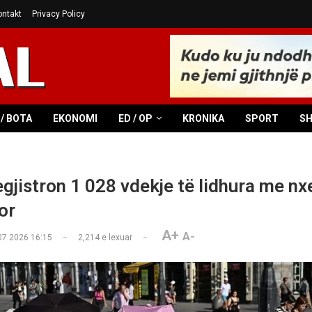
ontakt
Privacy Policy
/ BOTA
EKONOMI
ED / OP
KRONIKA
SPORT
S
egjistron 1 028 vdekje të lidhura me nx
or
A+
A-
07.2026 16:15
2,214
e lexuar