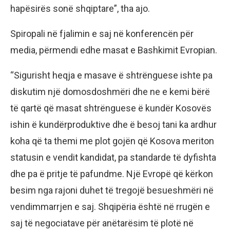
hapësirës sonë shqiptare”, tha ajo.
Spiropali në fjalimin e saj në konferencën për
media, përmendi edhe masat e Bashkimit Evropian.
“Sigurisht heqja e masave ë shtrënguese ishte pa
diskutim një domosdoshmëri dhe ne e kemi bërë
të qartë që masat shtrënguese ë kundër Kosovës
ishin ë kundërproduktive dhe ë besoj tani ka ardhur
koha që ta themi me plot gojën që Kosova meriton
statusin e vendit kandidat, pa standarde të dyfishta
dhe pa ë pritje të pafundme. Një Evropë që kërkon
besim nga rajoni duhet të tregojë besueshmëri në
vendimmarrjen e saj. Shqipëria është në rrugën e
saj të negociatave për anëtarësim të plotë në