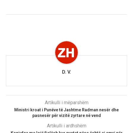
D. V.
Artikulli i mëparshëm
Ministri kroat i Punëve të Jashtme Radman nesër dhe
pasnesër për vizitë zyrtare në vend
Artikulli i ardhshëm
Konjufca me lojë fjalësh kur pyetet nëse është ai emri për