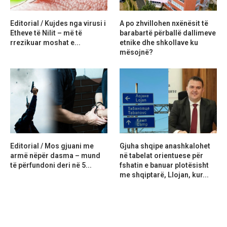
Editorial / Kujdes nga virusi i
A po zhvillohen nxënësit të
Etheve të Nilit – më të
barabartë përballë dallimeve
rrezikuar moshat e...
etnike dhe shkollave ku
mësojnë?
Editorial / Mos gjuani me
Gjuha shqipe anashkalohet
armë nëpër dasma – mund
në tabelat orientuese për
të përfundoni deri në 5...
fshatin e banuar plotësisht
me shqiptarë, Llojan, kur...