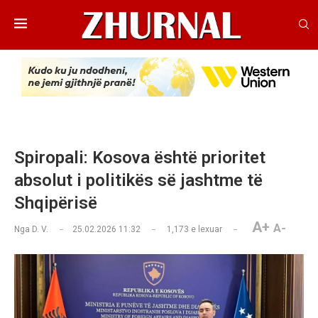
Spiropali: Kosova është prioritet
absolut i politikës së jashtme të
Shqipërisë
A+
A-
Nga
D. V.
25.02.2026 11:32
1,173
e lexuar