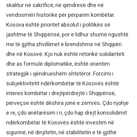
skalitur në sakrificë, në qëndresë dhe në
vendosmëri historike për përparim kombëtar.
Kosova është prioritet absolut i politikës së
jashtme të Shqipërisë, por e lidhur shumë ngushtë
me të gjitha zhvillimet e brendshme në Shqipëri
dhe në Kosovë. Kjo nuk është retorikë solidariteti
dhe as formulë diplomatike, është orientim
strategjik i qëndrueshëm shtetëror. Forcimi i
subjektivitetit ndërkombëtar të Kosovës është
interes kombëtar i drejtpërdrejtë i Shqipërisë,
përveçse është dëshira jonë e zemrës. Çdo njohje
e re, çdo anëtarësim i ri, çdo hap drejt konsolidimit
ndërkombëtar të Kosovës është investim në
sigurinë, në dinjitetin, në stabilitetin e të gjithë