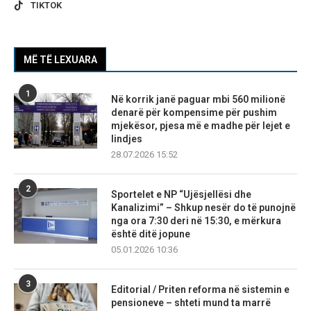
TIKTOK
MË TË LEXUARA
1
Në korrik janë paguar mbi 560 milionë
denarë për kompensime për pushim
mjekësor, pjesa më e madhe për lejet e
lindjes
28.07.2026 15:52
2
Sportelet e NP “Ujësjellësi dhe
Kanalizimi” – Shkup nesër do të punojnë
nga ora 7:30 deri në 15:30, e mërkura
është ditë jopune
05.01.2026 10:36
3
Editorial / Priten reforma në sistemin e
pensioneve – shteti mund ta marrë