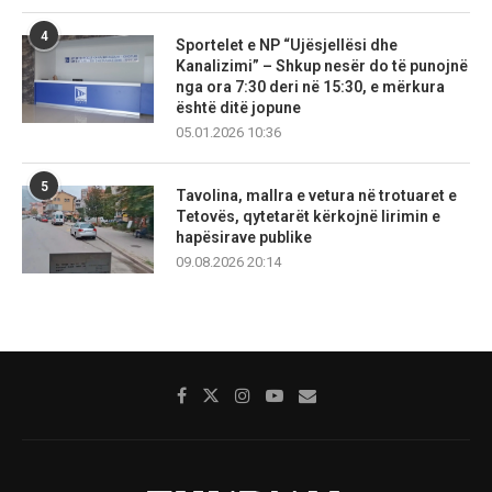
4
Sportelet e NP “Ujësjellësi dhe
Kanalizimi” – Shkup nesër do të punojnë
nga ora 7:30 deri në 15:30, e mërkura
është ditë jopune
05.01.2026 10:36
5
Tavolina, mallra e vetura në trotuaret e
Tetovës, qytetarët kërkojnë lirimin e
hapësirave publike
09.08.2026 20:14