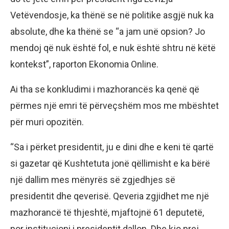
Vetëvendosje, ka thënë se në politike asgjë nuk ka
absolute, dhe ka thënë se “a jam unë opsion? Jo
mendoj që nuk është fol, e nuk është shtru në këtë
kontekst”, raporton Ekonomia Online.
Ai tha se konkludimi i mazhorancës ka qenë që
përmes një emri të përveçshëm mos me mbështet
për muri opozitën.
“Sa i përket presidentit, ju e dini dhe e keni të qartë
si gazetar që Kushtetuta jonë qëllimisht e ka bërë
një dallim mes mënyrës së zgjedhjes së
presidentit dhe qeverisë. Qeveria zgjidhet me një
mazhorancë të thjeshtë, mjaftojnë 61 deputetë,
por institucioni i presidentit dallon. Dhe kjo prej