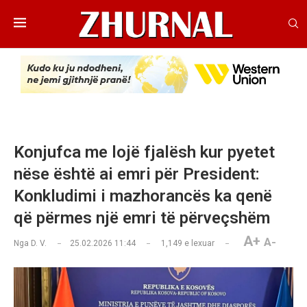
Konjufca me lojë fjalësh kur pyetet
nëse është ai emri për President:
Konkludimi i mazhorancës ka qenë
që përmes një emri të përveçshëm
A+
A-
Nga
D. V.
25.02.2026 11:44
1,149
e lexuar