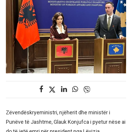
Zëvendëskryeministri, njëherit dhe ministër i
Punëve të Jashtme, Glauk Konjufca i pyetur nëse ai
do të jetë emri për president nga Lëvizja