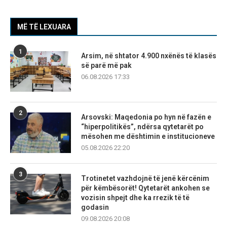
MË TË LEXUARA
1
Arsim, në shtator 4.900 nxënës të klasës
së parë më pak
06.08.2026 17:33
2
Arsovski: Maqedonia po hyn në fazën e
“hiperpolitikës”, ndërsa qytetarët po
mësohen me dështimin e institucioneve
05.08.2026 22:20
3
Trotinetet vazhdojnë të jenë kërcënim
për këmbësorët! Qytetarët ankohen se
vozisin shpejt dhe ka rrezik të të
godasin
09.08.2026 20:08