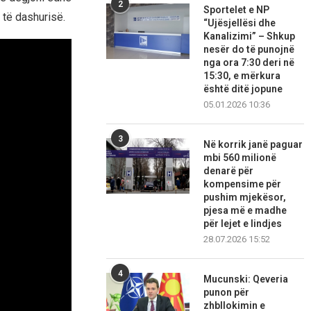
2
Sportelet e NP
 të dashurisë.
“Ujësjellësi dhe
Kanalizimi” – Shkup
nesër do të punojnë
nga ora 7:30 deri në
15:30, e mërkura
është ditë jopune
05.01.2026 10:36
3
Në korrik janë paguar
mbi 560 milionë
denarë për
kompensime për
pushim mjekësor,
pjesa më e madhe
për lejet e lindjes
28.07.2026 15:52
4
Mucunski: Qeveria
punon për
zhbllokimin e