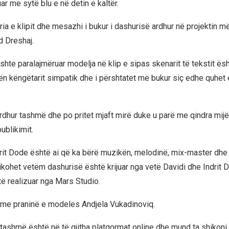
ar me sytë blu e në detin e kaltër.
ia e klipit dhe mesazhi i bukur i dashurisë ardhur në projektin më
d Dreshaj.
shte paralajmëruar modelja në klip e sipas skenarit të tekstit ësh
n këngëtarit simpatik dhe i përshtatet më bukur siç edhe quhet
ardhur tashmë dhe po pritet mjaft mirë duke u parë me qindra mijë
publikimit.
rit Dode është ai që ka bërë muzikën, melodinë, mix-master dhe
dikohet vetëm dashurisë është krijuar nga vetë Davidi dhe Indrit 
të realizuar nga Mars Studio.
, me praninë e modeles Andjela Vukadinoviq.
tashmë është në të gjitha platgormat online dhe mund ta shikoni