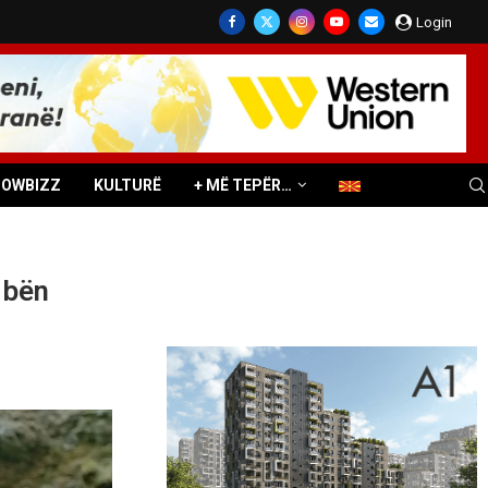
Login
HOWBIZZ
KULTURË
+ MË TEPËR…
i bën