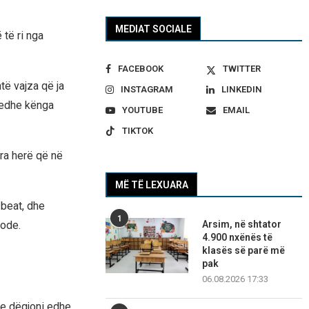
MEDIAT SOCIALE
 të ri nga
FACEBOOK
TWITTER
të vajza që ja
INSTAGRAM
LINKEDIN
 edhe kënga
YOUTUBE
EMAIL
TIKTOK
ra herë që në
MË TË LEXUARA
 beat, dhe
1
Arsim, në shtator
Dode.
4.900 nxënës të
klasës së parë më
pak
06.08.2026 17:33
 e dëgjoni edhe