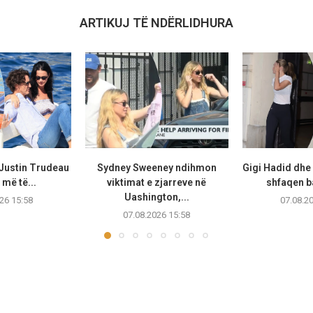
ARTIKUJ TË NDËRLIDHURA
 Justin Trudeau
Sydney Sweeney ndihmon
Gigi Hadid dhe
më të...
viktimat e zjarreve në
shfaqen b
Uashington,...
26 15:58
07.08.2
07.08.2026 15:58