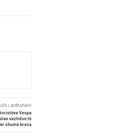
kulli i ardhshëm
otoristëve Vespa
talian vazhdon të
për shumë breza