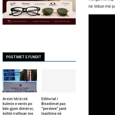
në linkun më po
POSTIMET E FUNDIT
Arsim Idrizi në
Editorial /
kulmin e verës po
Bisedimet pas
bën gjum dimëror,
“perdeve” janë
është rrethuar me
legjitime në