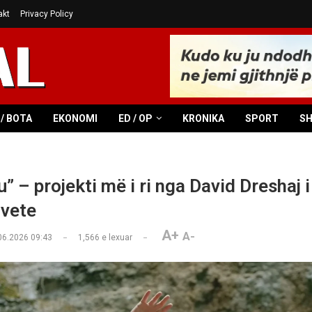
akt
Privacy Policy
/ BOTA
EKONOMI
ED / OP
KRONIKA
SPORT
S
u” – projekti më i ri nga David Dreshaj 
 vete
A+
A-
06.2026 09:43
1,566
e lexuar