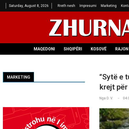
Saturday, August 8, 2026
Rreth nesh
Impresumi
Marketing
Kont
MAQEDONI
SHQIPËRI
KOSOVË
RAJON 
“Sytë e t
MARKETING
krejt për
Nga
D. V.
04.