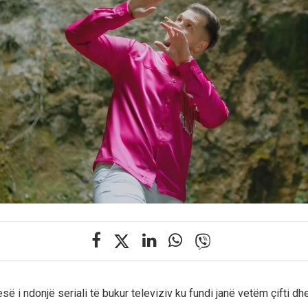
esë i ndonjë seriali të bukur televiziv ku fundi janë vetëm çifti dh