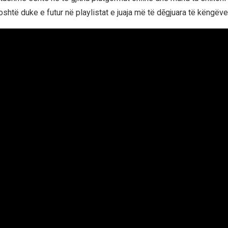
shtë duke e futur në playlistat e juaja më të dēgjuara të këngëve