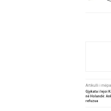
Artikulli i më
Gjykata i lejoi
në Holandë: An
refuzua