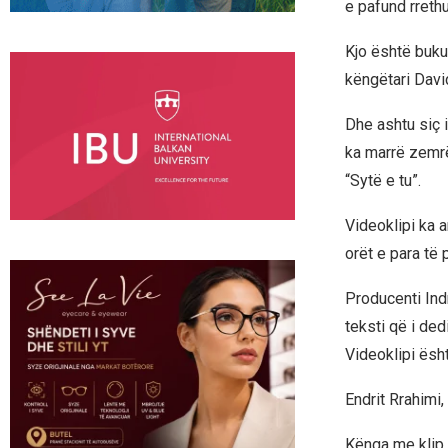
e pafund rrethu
Kjo është bukur
këngëtari Davi
Dhe ashtu siç i
ka marrë zemrë
“Sytë e tu”.
Videoklipi ka 
orët e para të 
Producenti Ind
teksti që i de
Videoklipi ësh
Endrit Rrahimi
Kënga me klip 