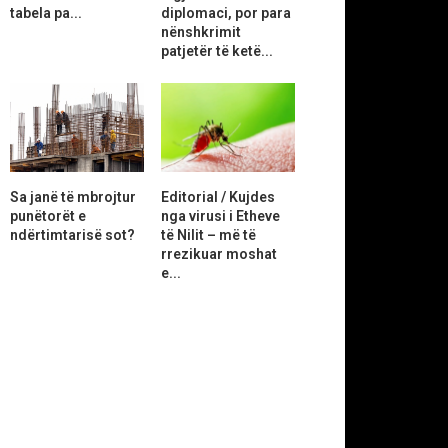
tabela pa...
diplomaci, por para
nënshkrimit
patjetër të ketë...
Sa janë të mbrojtur
Editorial / Kujdes
punëtorët e
nga virusi i Etheve
ndërtimtarisë sot?
të Nilit – më të
rrezikuar moshat
e...