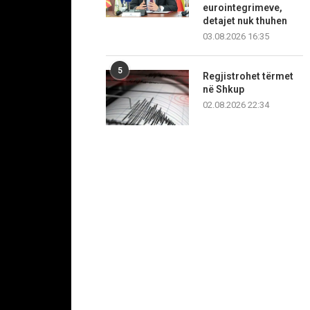
eurointegrimeve,
detajet nuk thuhen
03.08.2026 16:35
5
Regjistrohet tërmet
në Shkup
02.08.2026 22:34