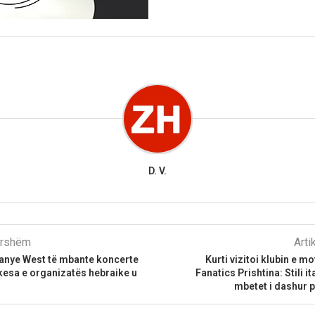
D. V.
parshëm
Arti
 Kanye West të mbante koncerte
Kurti vizitoi klubin e m
kesa e organizatës hebraike u
Fanatics Prishtina: Stili i
mbetet i dashur 