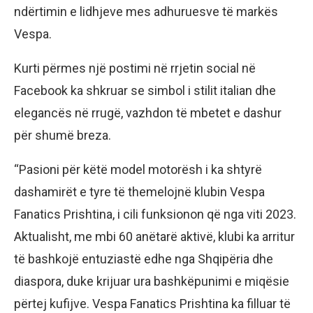
ndërtimin e lidhjeve mes adhuruesve të markës
Vespa.
Kurti përmes një postimi në rrjetin social në
Facebook ka shkruar se simbol i stilit italian dhe
elegancës në rrugë, vazhdon të mbetet e dashur
për shumë breza.
“Pasioni për këtë model motorësh i ka shtyrë
dashamirët e tyre të themelojnë klubin Vespa
Fanatics Prishtina, i cili funksionon që nga viti 2023.
Aktualisht, me mbi 60 anëtarë aktivë, klubi ka arritur
të bashkojë entuziastë edhe nga Shqipëria dhe
diaspora, duke krijuar ura bashkëpunimi e miqësie
përtej kufijve. Vespa Fanatics Prishtina ka filluar të