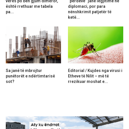
verës po bën gjum dimëror,
“perdeve” janë legjitime në
është rrethuar me tabela
diplomaci, por para
pa...
nënshkrimit patjetër të
ketë...
Sa janë të mbrojtur
Editorial / Kujdes nga virusi i
punëtorët e ndërtimtarisë
Etheve të Nilit – më të
sot?
rrezikuar moshat e...