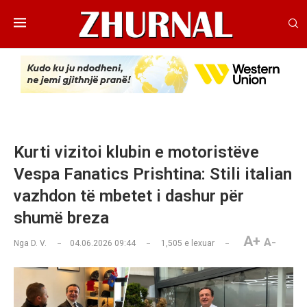
Kurti vizitoi klubin e motoristëve
Vespa Fanatics Prishtina: Stili italian
vazhdon të mbetet i dashur për
shumë breza
A+
A-
Nga
D. V.
04.06.2026 09:44
1,505
e lexuar