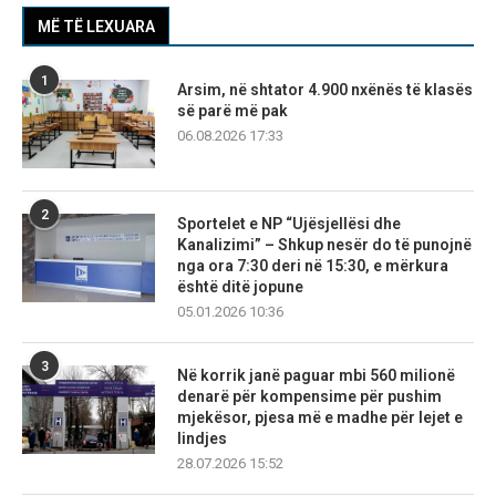
MË TË LEXUARA
1
Arsim, në shtator 4.900 nxënës të klasës
së parë më pak
06.08.2026 17:33
2
Sportelet e NP “Ujësjellësi dhe
Kanalizimi” – Shkup nesër do të punojnë
nga ora 7:30 deri në 15:30, e mërkura
është ditë jopune
05.01.2026 10:36
3
Në korrik janë paguar mbi 560 milionë
denarë për kompensime për pushim
mjekësor, pjesa më e madhe për lejet e
lindjes
28.07.2026 15:52