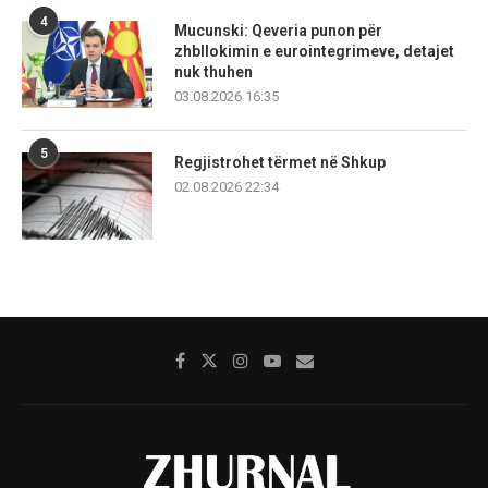
4
Mucunski: Qeveria punon për
zhbllokimin e eurointegrimeve, detajet
nuk thuhen
03.08.2026 16:35
5
Regjistrohet tërmet në Shkup
02.08.2026 22:34