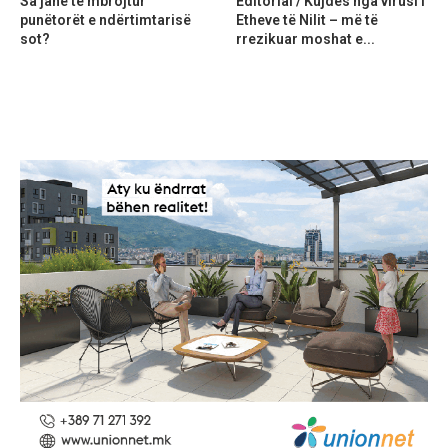
Sa janë të mbrojtur
Editorial / Kujdes nga virusi i
punëtorët e ndërtimtarisë
Etheve të Nilit – më të
sot?
rrezikuar moshat e...