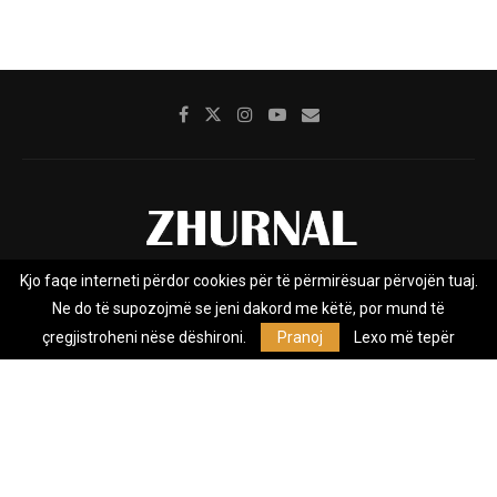
Kjo faqe interneti përdor cookies për të përmirësuar përvojën tuaj.
Rreth nesh
Impresumi
Marketing
Kontakt
Ne do të supozojmë se jeni dakord me këtë, por mund të
Privacy Policy
çregjistroheni nëse dëshironi.
Pranoj
Lexo më tepër
Zhurnal.mk është Agjenci e Lajmeve e pavarur, e themeluar në vitin
2009, që e mbulon Maqedoninë, Kosovën, Shqipërinë edhe lajmet
nga bota.
@2026 - All Right Reserved. Designed and Developed by
Anet.Com.Mk