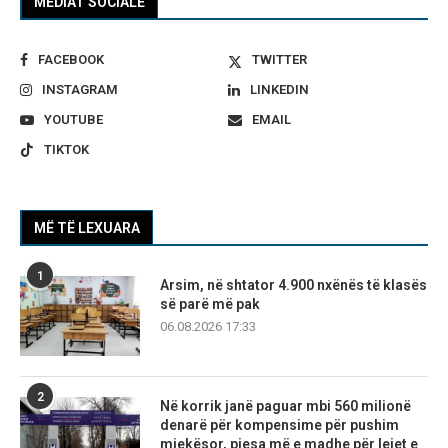
MEDIAT SOCIALE
FACEBOOK
TWITTER
INSTAGRAM
LINKEDIN
YOUTUBE
EMAIL
TIKTOK
MË TË LEXUARA
1
Arsim, në shtator 4.900 nxënës të klasës
së parë më pak
06.08.2026 17:33
2
Në korrik janë paguar mbi 560 milionë
denarë për kompensime për pushim
mjekësor, pjesa më e madhe për lejet e