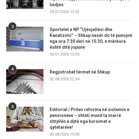
lindjes
28.07.2026 15:52
3
Sportelet e NP “Ujësjellësi dhe
Kanalizimi” – Shkup nesër do të punojnë
nga ora 7:30 deri në 15:30, e mërkura
është ditë jopune
05.01.2026 10:36
4
Regjistrohet tërmet në Shkup
02.08.2026 22:34
5
Editorial / Priten reforma në sistemin e
pensioneve – shteti mund ta marrë
shtyllën e dytë nga kursimet e
qytetarëve!
03.08.2026 15:00