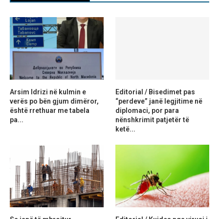
Arsim Idrizi në kulmin e
Editorial / Bisedimet pas
verës po bën gjum dimëror,
“perdeve” janë legjitime në
është rrethuar me tabela
diplomaci, por para
pa...
nënshkrimit patjetër të
ketë...