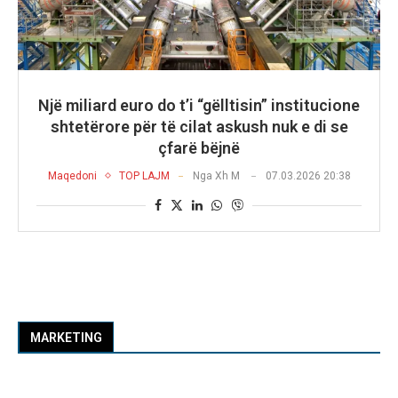
Një miliard euro do t’i “gëlltisin” institucione
shtetërore për të cilat askush nuk e di se
çfarë bëjnë
Maqedoni
TOP LAJM
Nga
Xh M
07.03.2026 20:38
MARKETING