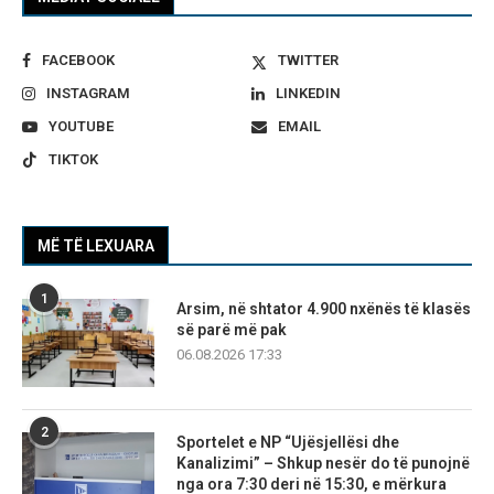
FACEBOOK
TWITTER
INSTAGRAM
LINKEDIN
YOUTUBE
EMAIL
TIKTOK
MË TË LEXUARA
1
Arsim, në shtator 4.900 nxënës të klasës
së parë më pak
06.08.2026 17:33
2
Sportelet e NP “Ujësjellësi dhe
Kanalizimi” – Shkup nesër do të punojnë
nga ora 7:30 deri në 15:30, e mërkura