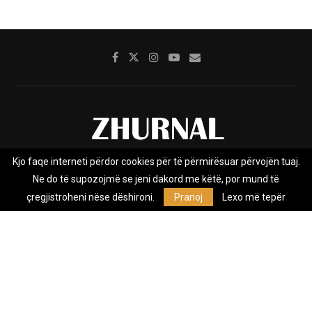
Kjo faqe interneti përdor cookies për të përmirësuar përvojën tuaj.
Rreth nesh
Impresumi
Marketing
Kontakt
Ne do të supozojmë se jeni dakord me këtë, por mund të
Privacy Policy
çregjistroheni nëse dëshironi.
Pranoj
Lexo më tepër
Zhurnal.mk është Agjenci e Lajmeve e pavarur, e themeluar në vitin
2009, që e mbulon Maqedoninë, Kosovën, Shqipërinë edhe lajmet
nga bota.
@2026 - All Right Reserved. Designed and Developed by
Anet.Com.Mk