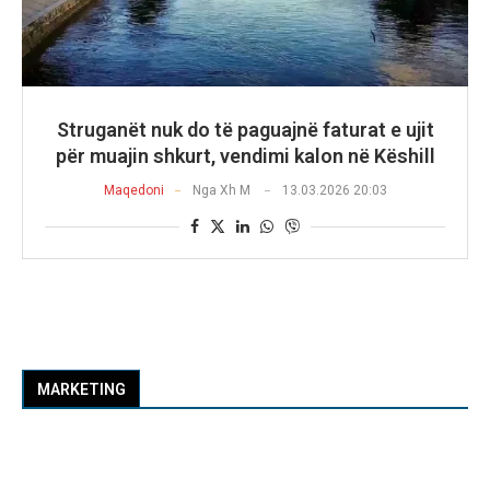
Struganët nuk do të paguajnë faturat e ujit
për muajin shkurt, vendimi kalon në Këshill
Maqedoni
Nga
Xh M
13.03.2026 20:03
MARKETING