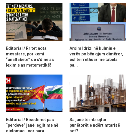
Editorial / Rritet nota
Arsim Idrizi në kulmin e
mesatare, por kemi
verës po bën gjum dimëror,
“analfabetë” që s’dinë as
është rrethuar me tabela
lexim e as matematikë!
pa...
Editorial / Bisedimet pas
Sa janë të mbrojtur
“perdeve” janë legjitime në
punëtorët e ndërtimtarisë
diplomaci, por para
sot?