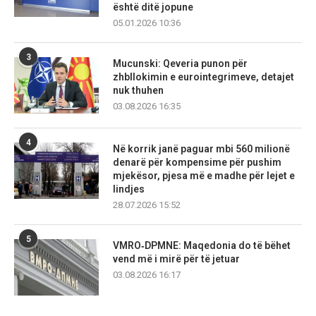
është ditë jopune
05.01.2026 10:36
3
Mucunski: Qeveria punon për
zhbllokimin e eurointegrimeve, detajet
nuk thuhen
03.08.2026 16:35
4
Në korrik janë paguar mbi 560 milionë
denarë për kompensime për pushim
mjekësor, pjesa më e madhe për lejet e
lindjes
28.07.2026 15:52
5
VMRO‑DPMNE: Maqedonia do të bëhet
vend më i mirë për të jetuar
03.08.2026 16:17