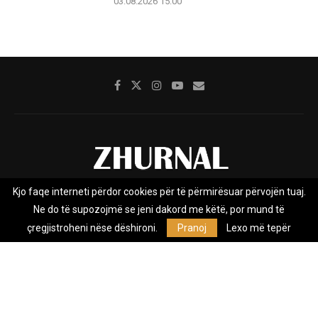
03.08.2026 15:00
Kjo faqe interneti përdor cookies për të përmirësuar përvojën tuaj.
Rreth nesh
Impresumi
Marketing
Kontakt
Ne do të supozojmë se jeni dakord me këtë, por mund të
Privacy Policy
çregjistroheni nëse dëshironi.
Pranoj
Lexo më tepër
Zhurnal.mk është Agjenci e Lajmeve e pavarur, e themeluar në vitin
2009, që e mbulon Maqedoninë, Kosovën, Shqipërinë edhe lajmet
nga bota.
@2026 - All Right Reserved. Designed and Developed by
Anet.Com.Mk