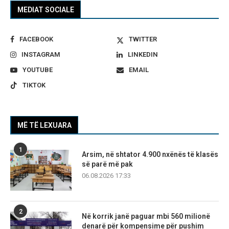
MEDIAT SOCIALE
FACEBOOK
TWITTER
INSTAGRAM
LINKEDIN
YOUTUBE
EMAIL
TIKTOK
MË TË LEXUARA
1
Arsim, në shtator 4.900 nxënës të klasës
së parë më pak
06.08.2026 17:33
2
Në korrik janë paguar mbi 560 milionë
denarë për kompensime për pushim