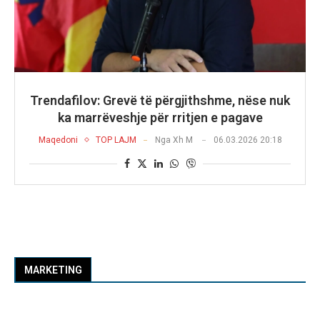
Trendafilov: Grevë të përgjithshme, nëse nuk
ka marrëveshje për rritjen e pagave
Maqedoni
TOP LAJM
Nga
Xh M
06.03.2026 20:18
MARKETING