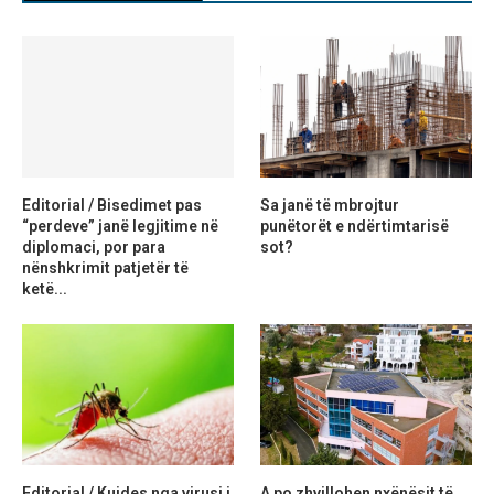
Editorial / Bisedimet pas
Sa janë të mbrojtur
“perdeve” janë legjitime në
punëtorët e ndërtimtarisë
diplomaci, por para
sot?
nënshkrimit patjetër të
ketë...
Editorial / Kujdes nga virusi i
A po zhvillohen nxënësit të