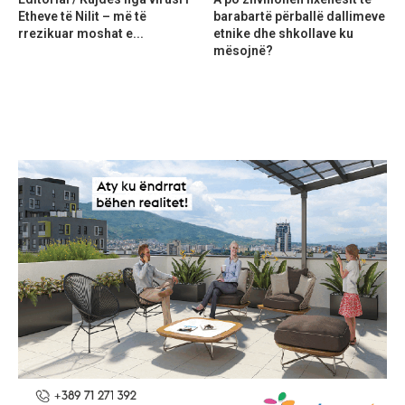
Etheve të Nilit – më të
barabartë përballë dallimeve
rrezikuar moshat e...
etnike dhe shkollave ku
mësojnë?