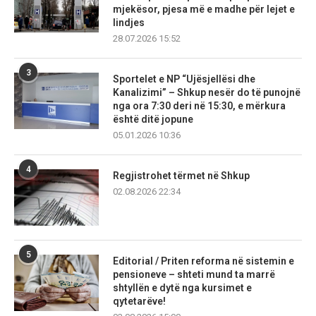
mjekësor, pjesa më e madhe për lejet e
lindjes
28.07.2026 15:52
3
Sportelet e NP “Ujësjellësi dhe
Kanalizimi” – Shkup nesër do të punojnë
nga ora 7:30 deri në 15:30, e mërkura
është ditë jopune
05.01.2026 10:36
4
Regjistrohet tërmet në Shkup
02.08.2026 22:34
5
Editorial / Priten reforma në sistemin e
pensioneve – shteti mund ta marrë
shtyllën e dytë nga kursimet e
qytetarëve!