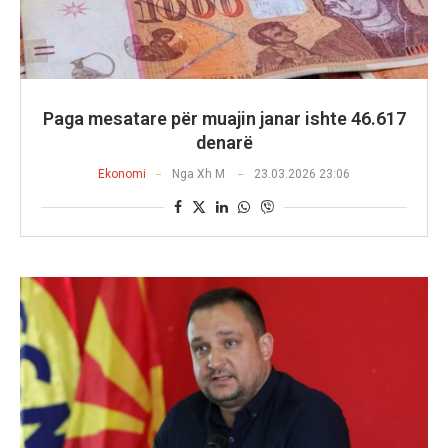
Paga mesatare për muajin janar ishte 46.617
denarë
Ekonomi
Nga
Xh M
23.03.2026 23:06