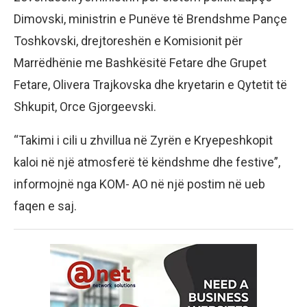
Dimovski, ministrin e Punëve të Brendshme Pançe
Toshkovski, drejtoreshën e Komisionit për
Marrëdhënie me Bashkësitë Fetare dhe Grupet
Fetare, Olivera Trajkovska dhe kryetarin e Qytetit të
Shkupit, Orce Gjorgeevski.
“Takimi i cili u zhvillua në Zyrën e Kryepeshkopit
kaloi në një atmosferë të këndshme dhe festive”,
informojnë nga KOM- AO në një postim në ueb
faqen e saj.