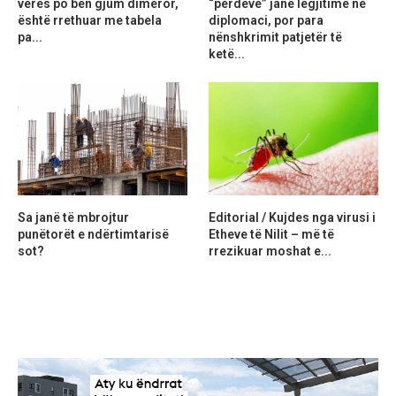
verës po bën gjum dimëror,
“perdeve” janë legjitime në
është rrethuar me tabela
diplomaci, por para
pa...
nënshkrimit patjetër të
ketë...
Sa janë të mbrojtur
Editorial / Kujdes nga virusi i
punëtorët e ndërtimtarisë
Etheve të Nilit – më të
sot?
rrezikuar moshat e...