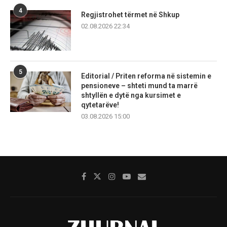
4
Regjistrohet tërmet në Shkup
02.08.2026 22:34
5
Editorial / Priten reforma në sistemin e
pensioneve – shteti mund ta marrë
shtyllën e dytë nga kursimet e
qytetarëve!
03.08.2026 15:00