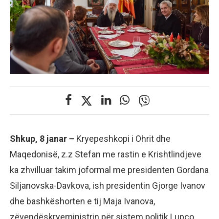
Shkup, 8 janar –
Kryepeshkopi i Ohrit dhe
Maqedonisë, z.z Stefan me rastin e Krishtlindjeve
ka zhvilluar takim joformal me presidenten Gordana
Siljanovska-Davkova, ish presidentin Gjorge Ivanov
dhe bashkëshorten e tij Maja Ivanova,
zëvendëskryeministrin për sistem politik Lupço