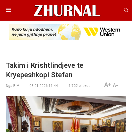
Takim i Krishtlindjeve te
Kryepeshkopi Stefan
A+
A-
Nga
B.M
08.01.2026 11:44
1,702
e lexuar