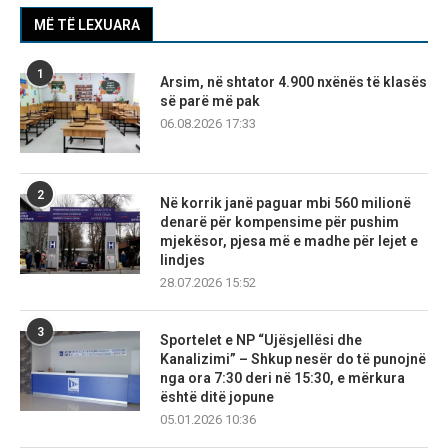
MË TË LEXUARA
1
Arsim, në shtator 4.900 nxënës të klasës
së parë më pak
06.08.2026 17:33
2
Në korrik janë paguar mbi 560 milionë
denarë për kompensime për pushim
mjekësor, pjesa më e madhe për lejet e
lindjes
28.07.2026 15:52
3
Sportelet e NP “Ujësjellësi dhe
Kanalizimi” – Shkup nesër do të punojnë
nga ora 7:30 deri në 15:30, e mërkura
është ditë jopune
05.01.2026 10:36