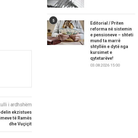
5
Editorial / Priten
reforma në sistemin
e pensioneve – shteti
mund ta marrë
shtyllën e dytë nga
kursimet e
qytetarëve!
03.08.2026 15:00
kulli i ardhshëm
delin ekzistues
zimeve të Ramës
dhe Vuçiçit