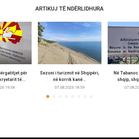
ARTIKUJ TË NDËRLIDHURA
ërgatitjet për
Sezoni i turizmit në Shqipëri,
Në Tabanoc 
ryetarit të...
në korrik kanë...
shqip, shqi
26 19:38
07.08.2026 18:59
07.08.2