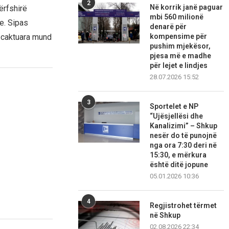
2
Në korrik janë paguar
ërfshirë
mbi 560 milionë
e. Sipas
denarë për
ë caktuara mund
kompensime për
pushim mjekësor,
pjesa më e madhe
për lejet e lindjes
28.07.2026 15:52
3
Sportelet e NP
“Ujësjellësi dhe
Kanalizimi” – Shkup
nesër do të punojnë
nga ora 7:30 deri në
15:30, e mërkura
është ditë jopune
05.01.2026 10:36
4
Regjistrohet tërmet
në Shkup
02.08.2026 22:34