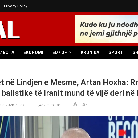
Privacy Policy
/ BOTA
EKONOMI
ED / OP
KRONIKA
SPORT
S
t në Lindjen e Mesme, Artan Hoxha: Rr
balistike të Iranit mund të vijë deri në
A+
A-
.03.2026 21:37
1,482
e lexuar