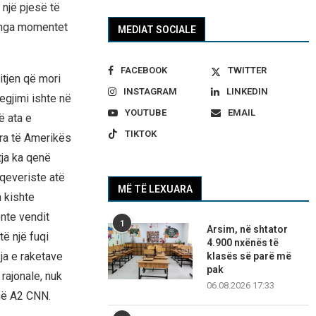
 një pjesë të
ë nga momentet
MEDIAT SOCIALE
FACEBOOK
TWITTER
itjen që mori
INSTAGRAM
LINKEDIN
egjimi ishte në
YOUTUBE
EMAIL
ë ata e
TIKTOK
ara të Amerikës
tja ka qenë
 qeveriste atë
MË TË LEXUARA
n kishte
onte vendit
1
Arsim, në shtator
të një fuqi
4.900 nxënës të
zja e raketave
klasës së parë më
pak
 rajonale, nuk
06.08.2026 17:33
 në A2 CNN.