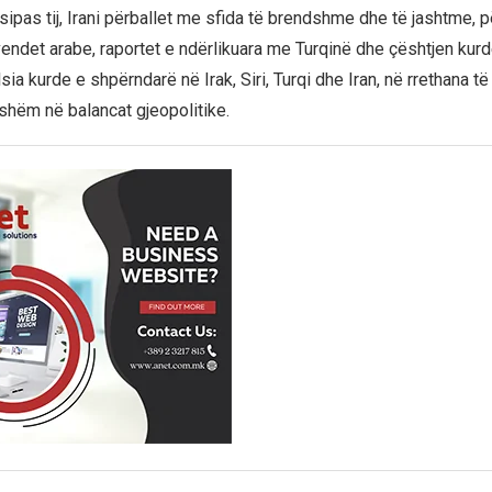
 sipas tij, Irani përballet me sfida të brendshme dhe të jashtme, p
endet arabe, raportet e ndërlikuara me Turqinë dhe çështjen kurd
ia kurde e shpërndarë në Irak, Siri, Turqi dhe Iran, në rrethana t
eshëm në balancat gjeopolitike.