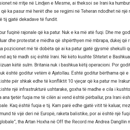
ionet në rritje në Lindjen e Mesme, ai theksoi se Irani ka humbur
e që ka pasur më herët dhe se regjimi në Teheran ndodhet në nj
 tij gjatë dekadave të fundit.
bur fuqinë rajonale që ka patur. Nuk e ka më atë fuqi. Dhe me god
 kaluar dhe protestat e mëdha që shpërthyen më mbrapa, dukej që r
ga pozicionet më të dobëta që ai ka patur gjatë gjysmë shekulli q
vend aq të madh siç është Irani. Në këto kushte Shtetet e Bashku
lizuan këtë sulm. Britania nuk i bashkua këtij operacioni. Por godi
nuk është goditur vetëm ë Ajatollau. Është goditur bërthama që e
ishte për shkak edhe të konfliktit 10 vjeçar që ka patur me Iraku
ishte një infrastrukturë ushtarake, goxha të madhe e cila i kusht
ana tjetër fuqia me të cilën ai vend është përballur, pra Irani ësh
obale. Kaq është fuqia e tij. Kam parë edhe gjatë vitit të kaluar, rre
mund të vijë deri në Europë, raketa balistike, por ai është një fuqi
 globale”, tha Artan Hoxha në Off the Record me Andrea Dangllin