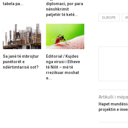
tabela pa...
diplomaci, por para
nënshkrimit
patjetër të ketë...
EUROPE
I
Sa janë të mbrojtur
Editorial / Kujdes
punëtorët e
nga virusi i Etheve
ndërtimtarisë sot?
të Nilit – më të
rrezikuar moshat
e...
Artikulli i më
Hapet mundësia
projektin e inve