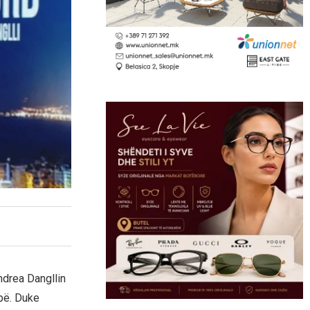
ndrea Dangllin
opë. Duke