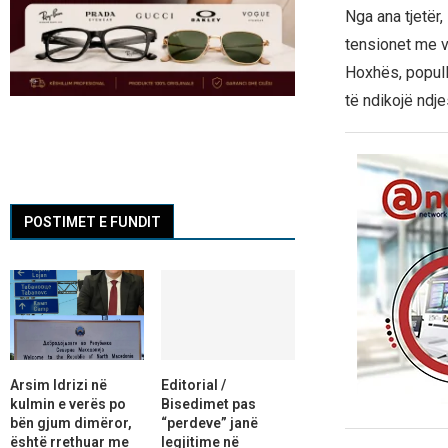
Nga ana tjetër,
tensionet me v
Hoxhës, populls
të ndikojë ndj
POSTIMET E FUNDIT
Arsim Idrizi në
Editorial /
kulmin e verës po
Bisedimet pas
bën gjum dimëror,
“perdeve” janë
është rrethuar me
legjitime në