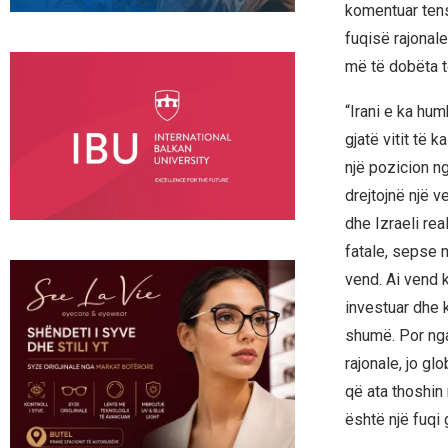
komentuar tens
fuqisë rajonal
më të dobëta të
“Irani e ka hum
gjatë vitit të
një pozicion n
drejtojnë një 
dhe Izraeli rea
fatale, sepse 
vend. Ai vend k
investuar dhe k
shumë. Por nga 
rajonale, jo gl
që ata thoshin 
është një fuqi