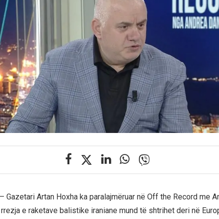
 – Gazetari Artan Hoxha ka paralajmëruar në Off the Record me A
rrezja e raketave balistike iraniane mund të shtrihet deri në Eur