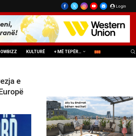
Login
HOWBIZZ
KULTURË
+ MË TEPËR…
ezja e
 Europë