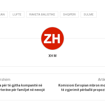
RAN
LUFTE
RAKETA BALISTIKE
SHQIPERI
SULME
XH M
parshëm
Arti
 për të gjitha kompanitë në
Komisioni Evropian mbron mo
rterëve për familjet në nevojë
të zgjerimit përballë propo