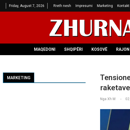
Friday, August 7, 2026
Rreth nesh
Impresumi
Marketing
Kontakt
MAQEDONI
SHQIPËRI
KOSOVË
RAJON 
Tensione
MARKETING
raketave 
Nga
Xh M
02