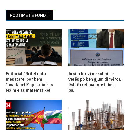
POSTIMET E FUNDIT
Editorial / Rritet nota
Arsim Idrizi në kulmin e
mesatare, por kemi
verës po bën gjum dimëror,
“analfabetë” që s’dinë as
është rrethuar me tabela
lexim e as matematikë!
pa...