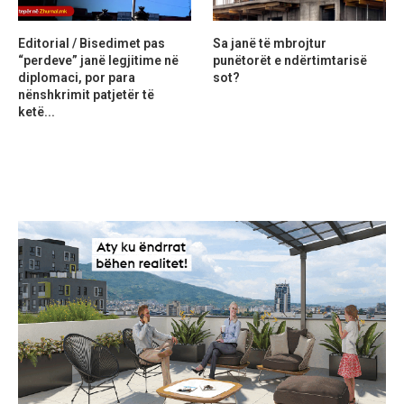
Editorial / Bisedimet pas
Sa janë të mbrojtur
“perdeve” janë legjitime në
punëtorët e ndërtimtarisë
diplomaci, por para
sot?
nënshkrimit patjetër të
ketë...