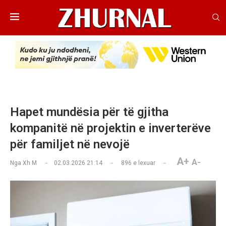
Hapet mundësia për të gjitha
kompanitë në projektin e inverterëve
për familjet në nevojë
A+
A-
Nga
Xh M
02.03.2026 21:14
896
e lexuar