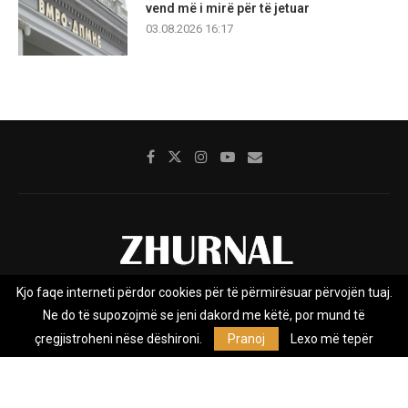
vend më i mirë për të jetuar
03.08.2026 16:17
Kjo faqe interneti përdor cookies për të përmirësuar përvojën tuaj.
Rreth nesh
Impresumi
Marketing
Kontakt
Ne do të supozojmë se jeni dakord me këtë, por mund të
Privacy Policy
çregjistroheni nëse dëshironi.
Pranoj
Lexo më tepër
Zhurnal.mk është Agjenci e Lajmeve e pavarur, e themeluar në vitin
2009, që e mbulon Maqedoninë, Kosovën, Shqipërinë edhe lajmet
nga bota.