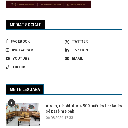
MEDIAT SOCIALE
FACEBOOK
TWITTER
INSTAGRAM
LINKEDIN
YOUTUBE
EMAIL
TIKTOK
MË TË LEXUARA
1
Arsim, në shtator 4.900 nxënës të klasës
së parë më pak
06.08.2026 17:33