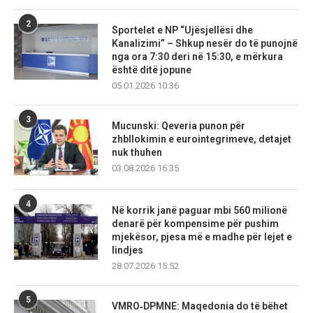
2
Sportelet e NP “Ujësjellësi dhe
Kanalizimi” – Shkup nesër do të punojnë
nga ora 7:30 deri në 15:30, e mërkura
është ditë jopune
05.01.2026 10:36
3
Mucunski: Qeveria punon për
zhbllokimin e eurointegrimeve, detajet
nuk thuhen
03.08.2026 16:35
4
Në korrik janë paguar mbi 560 milionë
denarë për kompensime për pushim
mjekësor, pjesa më e madhe për lejet e
lindjes
28.07.2026 15:52
5
VMRO‑DPMNE: Maqedonia do të bëhet