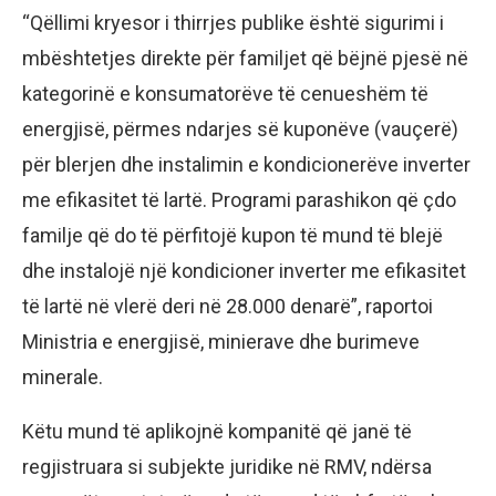
“Qëllimi kryesor i thirrjes publike është sigurimi i
mbështetjes direkte për familjet që bëjnë pjesë në
kategorinë e konsumatorëve të cenueshëm të
energjisë, përmes ndarjes së kuponëve (vauçerë)
për blerjen dhe instalimin e kondicionerëve inverter
me efikasitet të lartë. Programi parashikon që çdo
familje që do të përfitojë kupon të mund të blejë
dhe instalojë një kondicioner inverter me efikasitet
të lartë në vlerë deri në 28.000 denarë”, raportoi
Ministria e energjisë, minierave dhe burimeve
minerale.
Këtu mund të aplikojnë kompanitë që janë të
regjistruara si subjekte juridike në RMV, ndërsa