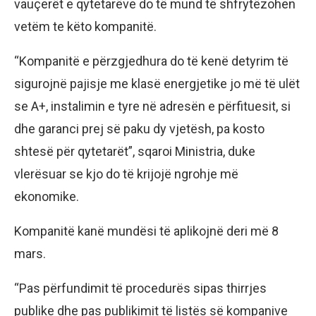
vauçerët e qytetarëve do të mund të shfrytëzohen
vetëm te këto kompanitë.
“Kompanitë e përzgjedhura do të kenë detyrim të
sigurojnë pajisje me klasë energjetike jo më të ulët
se A+, instalimin e tyre në adresën e përfituesit, si
dhe garanci prej së paku dy vjetësh, pa kosto
shtesë për qytetarët”, sqaroi Ministria, duke
vlerësuar se kjo do të krijojë ngrohje më
ekonomike.
Kompanitë kanë mundësi të aplikojnë deri më 8
mars.
“Pas përfundimit të procedurës sipas thirrjes
publike dhe pas publikimit të listës së kompanive