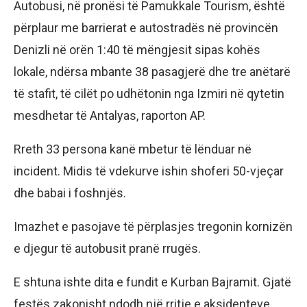
Autobusi, në pronësi të Pamukkale Tourism, është
përplaur me barrierat e autostradës në provincën
Denizli në orën 1:40 të mëngjesit sipas kohës
lokale, ndërsa mbante 38 pasagjerë dhe tre anëtarë
të stafit, të cilët po udhëtonin nga Izmiri në qytetin
mesdhetar të Antalyas, raporton AP.
Rreth 33 persona kanë mbetur të lënduar në
incident. Midis të vdekurve ishin shoferi 50-vjeçar
dhe babai i foshnjës.
Imazhet e pasojave të përplasjes tregonin kornizën
e djegur të autobusit pranë rrugës.
E shtuna ishte dita e fundit e Kurban Bajramit. Gjatë
festës zakonisht ndodh një rritje e aksidenteve