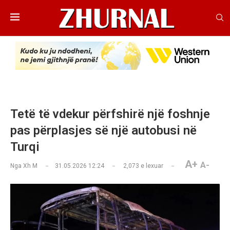
Tetë të vdekur përfshirë një foshnje
pas përplasjes së një autobusi në
Turqi
A+
A-
Nga
Xh M
31.05.2026 12:24
2,073
e lexuar