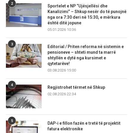
2
Sportelet e NP “Ujësjellësi dhe
Kanalizimi” – Shkup nesër do të punojnë
nga ora 7:30 deri në 15:30, e mërkura
është ditë jopune
05.01.2026 10:36
3
Editorial / Priten reforma në sistemin e
pensioneve – shteti mund ta marrë
shtyllën e dytë nga kursimet e
qytetarëve!
03.08.2026 15:00
4
Regjistrohet tërmet në Shkup
02.08.2026 22:34
5
DAP-i e fillon fazën e tretë të projektit
fatura elektronike