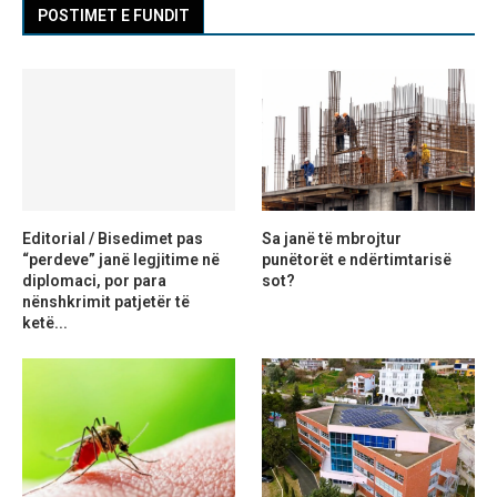
POSTIMET E FUNDIT
Editorial / Bisedimet pas
Sa janë të mbrojtur
“perdeve” janë legjitime në
punëtorët e ndërtimtarisë
diplomaci, por para
sot?
nënshkrimit patjetër të
ketë...