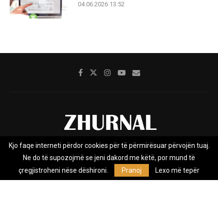
04.06.2026 13:52
Kjo faqe interneti përdor cookies për të përmirësuar përvojën tuaj.
Rreth nesh
Impresumi
Marketing
Kontakt
Ne do të supozojmë se jeni dakord me këtë, por mund të
Privacy Policy
çregjistroheni nëse dëshironi.
Pranoj
Lexo më tepër
Zhurnal.mk është Agjenci e Lajmeve e pavarur, e themeluar në vitin
2009, që e mbulon Maqedoninë, Kosovën, Shqipërinë edhe lajmet
nga bota.
@2026 - All Right Reserved. Designed and Developed by