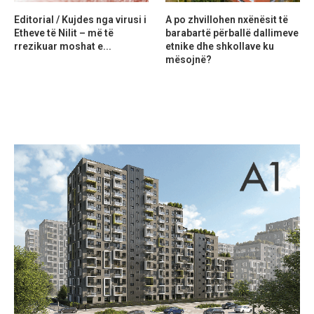
Editorial / Kujdes nga virusi i
A po zhvillohen nxënësit të
Etheve të Nilit – më të
barabartë përballë dallimeve
rrezikuar moshat e...
etnike dhe shkollave ku
mësojnë?