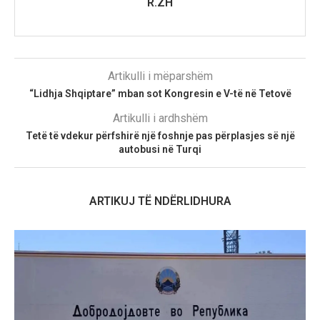
R.ZH
Artikulli i mëparshëm
“Lidhja Shqiptare” mban sot Kongresin e V-të në Tetovë
Artikulli i ardhshëm
Tetë të vdekur përfshirë një foshnje pas përplasjes së një
autobusi në Turqi
ARTIKUJ TË NDËRLIDHURA