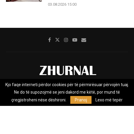
03.08.2026 15:00
Kjo faqe interneti përdor cookies për të përmirësuar përvojën tuaj.
Rreth nesh
Impresumi
Marketing
Kontakt
Ne do të supozojmë se jeni dakord me këtë, por mund të
Privacy Policy
çregjistroheni nëse dëshironi.
Pranoj
Lexo më tepër
Zhurnal.mk është Agjenci e Lajmeve e pavarur, e themeluar në vitin
2009, që e mbulon Maqedoninë, Kosovën, Shqipërinë edhe lajmet
nga bota.
@2026 - All Right Reserved. Designed and Developed by