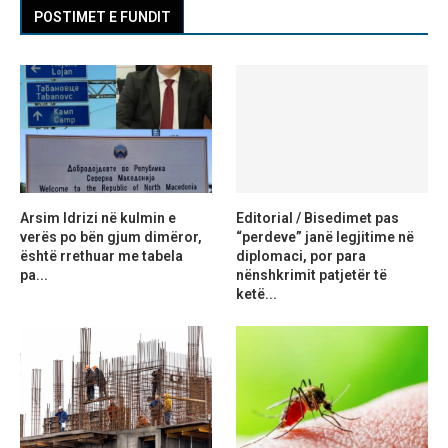
POSTIMET E FUNDIT
Arsim Idrizi në kulmin e
Editorial / Bisedimet pas
verës po bën gjum dimëror,
“perdeve” janë legjitime në
është rrethuar me tabela
diplomaci, por para
pa...
nënshkrimit patjetër të
ketë...