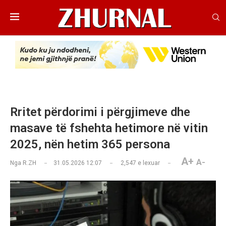
Rritet përdorimi i përgjimeve dhe
masave të fshehta hetimore në vitin
2025, nën hetim 365 persona
A+
A-
Nga
R.ZH
31.05.2026 12:07
2,547
e lexuar