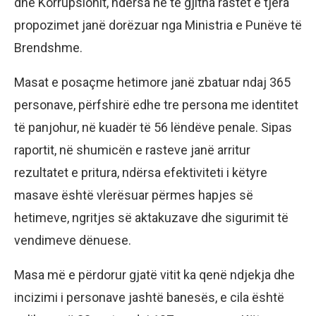
dhe Korrupsionit, ndërsa në të gjitha rastet e tjera
propozimet janë dorëzuar nga Ministria e Punëve të
Brendshme.
Masat e posaçme hetimore janë zbatuar ndaj 365
personave, përfshirë edhe tre persona me identitet
të panjohur, në kuadër të 56 lëndëve penale. Sipas
raportit, në shumicën e rasteve janë arritur
rezultatet e pritura, ndërsa efektiviteti i këtyre
masave është vlerësuar përmes hapjes së
hetimeve, ngritjes së aktakuzave dhe sigurimit të
vendimeve dënuese.
Masa më e përdorur gjatë vitit ka qenë ndjekja dhe
incizimi i personave jashtë banesës, e cila është