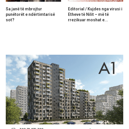
Sa janë të mbrojtur
Editorial / Kujdes nga virusi i
punëtorët e ndërtimtarisë
Etheve të Nilit – më të
sot?
rrezikuar moshat e...