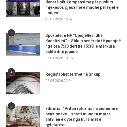
denarë për kompensime për pushim
mjekësor, pjesa më e madhe për lejet e
lindjes
28.07.2026 15:52
3
Sportelet e NP “Ujësjellësi dhe
Kanalizimi” – Shkup nesër do të punojnë
nga ora 7:30 deri në 15:30, e mërkura
është ditë jopune
05.01.2026 10:36
4
Regjistrohet tërmet në Shkup
02.08.2026 22:34
5
Editorial / Priten reforma në sistemin e
pensioneve – shteti mund ta marrë
shtyllën e dytë nga kursimet e
qytetarëve!