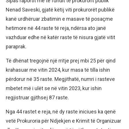
Sipas raportit më të fundit të prokurorit publik
Nenad Saveski, gjatë këtij viti prokurorët publikë
kanë urdhëruar zbatimin e masave të posaçme
hetimore në 44 raste të reja, ndërsa ato janë
vazhduar edhe në katër raste të nisura gjatë vitit
paraprak.
Të dhënat tregojnë një rritje prej mbi 25 për qind
krahasuar me vitin 2024, kur masa të tilla ishin
përdorur në 35 raste. Megjithatë, numri i rasteve
mbetet më i ulët se në vitin 2023, kur ishin
regjistruar gjithsej 87 raste.
Nga 44 rastet e reja, në dy raste iniciues ka qenë
vetë Prokuroria për Ndjekjen e Krimit të Organizuar