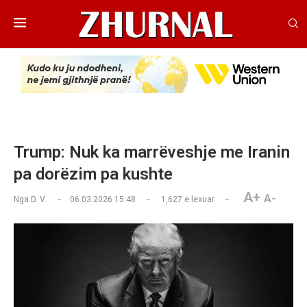
Trump: Nuk ka marrëveshje me Iranin
pa dorëzim pa kushte
A+
A-
Nga
D. V.
06.03.2026 15:48
1,627
e lexuar