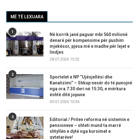
MË TË LEXUARA
1
Në korrik janë paguar mbi 560 milionë
denarë për kompensime për pushim
mjekësor, pjesa më e madhe për lejet e
lindjes
28.07.2026 15:52
2
Sportelet e NP “Ujësjellësi dhe
Kanalizimi” – Shkup nesër do të punojnë
nga ora 7:30 deri në 15:30, e mërkura
është ditë jopune
05.01.2026 10:36
3
Editorial / Priten reforma në sistemin e
pensioneve – shteti mund ta marrë
shtyllën e dytë nga kursimet e
qytetarëve!