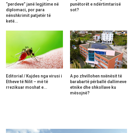
“perdeve” janë legjitime në
punëtorët e ndërtimtarisë
diplomaci, por para
sot?
nënshkrimit patjetër të
ketë...
Editorial / Kujdes nga virusi i
A po zhvillohen nxënësit të
Etheve të Nilit – më të
barabartë përballë dallimeve
rrezikuar moshat e...
etnike dhe shkollave ku
mësojnë?