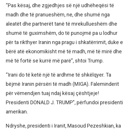
“Pas kësaj, dhe zgjedhjes së një udhëheqësi të
madh dhe të pranueshëm, ne, dhe shumë nga
aleatët dhe partnerët tanë të mrekullueshëm dhe
shumë të guximshëm, do të punojmë pa u lodhur
për ta rikthyer Iranin nga pragu i shkatërrimit, duke e
bërë atë ekonomikisht më të madh, më të mirë dhe
më të fortë se kurrë më parë”, shtoi Trump.
“Irani do të ketë një të ardhme të shkëlqyer. Ta
bëjmë Iranin përsëri të madh (MIGA). Faleminderit
për vëmendjen tuaj ndaj kësaj çështjeje!
Presidenti DONALD J. TRUMP”, përfundoi presidenti
amerikan.
Ndryshe, presidenti i Iranit, Masoud Pezeshkian, ka