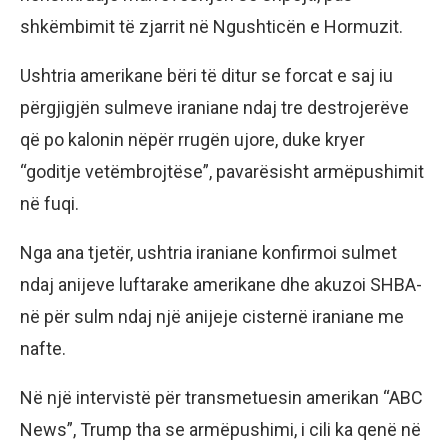
shkëmbimit të zjarrit në Ngushticën e Hormuzit.
Ushtria amerikane bëri të ditur se forcat e saj iu
përgjigjën sulmeve iraniane ndaj tre destrojerëve
që po kalonin nëpër rrugën ujore, duke kryer
“goditje vetëmbrojtëse”, pavarësisht armëpushimit
në fuqi.
Nga ana tjetër, ushtria iraniane konfirmoi sulmet
ndaj anijeve luftarake amerikane dhe akuzoi SHBA-
në për sulm ndaj një anijeje cisternë iraniane me
nafte.
Në një intervistë për transmetuesin amerikan “ABC
News”, Trump tha se armëpushimi, i cili ka qenë në