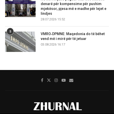
denarë për kompensime për pushim
mjekësor, pjesa më e madhe për lejet e
lindjes
28.07.2026 15:52
5
VMRO‑DPMNE: Maqedonia do të bëhet
vend më i mirë për të jetuar
03.08.2026 16:17