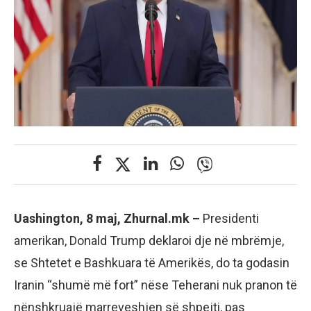
Uashington, 8 maj, Zhurnal.mk –
Presidenti
amerikan, Donald Trump deklaroi dje në mbrëmje,
se Shtetet e Bashkuara të Amerikës, do ta godasin
Iranin “shumë më fort” nëse Teherani nuk pranon të
nënshkruajë marreveshjen së shpejti, pas