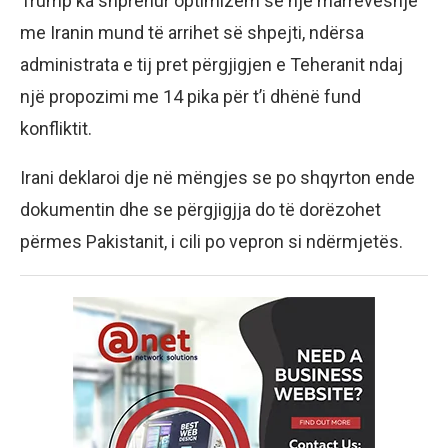
Trump ka shprehur optimizëm se një marrëveshje
me Iranin mund të arrihet së shpejti, ndërsa
administrata e tij pret përgjigjen e Teheranit ndaj
një propozimi me 14 pika për t’i dhënë fund
konfliktit.
Irani deklaroi dje në mëngjes se po shqyrton ende
dokumentin dhe se përgjigjja do të dorëzohet
përmes Pakistanit, i cili po vepron si ndërmjetës.