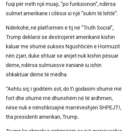
fuqi për rreth një muaji, “po funksionon”, ndërsa
sulmet amerikane i cilësoi si një “sukm të lehtë”.
Ndërkohë, në platformën e tij në “Truth Social”,
Trump deklaroi se destrojerët amerikanë kishin
kaluar me shumë sukses Ngushticën e Hormuzit
nën zjarr, duke shtuar se anijet nuk kishin pësuar
dëme, ndërsa sulmuesve iranianë iu ishin
shkaktuar dëme të mëdha.
“Ashtu siç i goditëm sot, do t’i godasim shumë më
fort dhe shumë më dhunshëm në të ardhmen,
nëse nuk e nënshkruajnë marrëveshjen SHPEJT!,
tha presidenti amerikan, Trump.