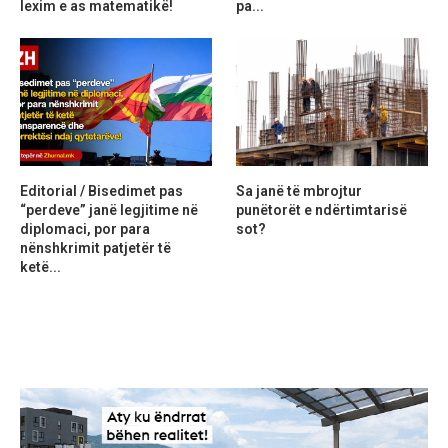
lexim e as matematikë!
pa...
Editorial / Bisedimet pas
Sa janë të mbrojtur
“perdeve” janë legjitime në
punëtorët e ndërtimtarisë
diplomaci, por para
sot?
nënshkrimit patjetër të
ketë...