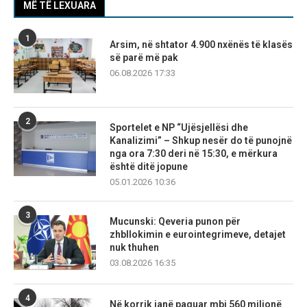
MË TË LEXUARA
1
Arsim, në shtator 4.900 nxënës të klasës
së parë më pak
06.08.2026 17:33
2
Sportelet e NP “Ujësjellësi dhe
Kanalizimi” – Shkup nesër do të punojnë
nga ora 7:30 deri në 15:30, e mërkura
është ditë jopune
05.01.2026 10:36
3
Mucunski: Qeveria punon për
zhbllokimin e eurointegrimeve, detajet
nuk thuhen
03.08.2026 16:35
4
Në korrik janë paguar mbi 560 milionë