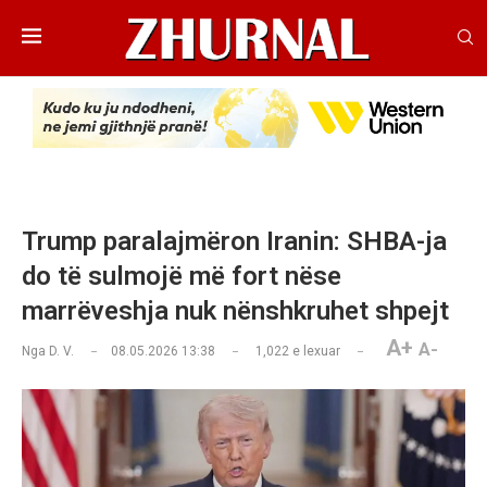
Trump paralajmëron Iranin: SHBA-ja
do të sulmojë më fort nëse
marrëveshja nuk nënshkruhet shpejt
A+
A-
Nga
D. V.
08.05.2026 13:38
1,022
e lexuar