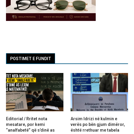
POSTIMET E FUNDIT
Editorial / Rritet nota
Arsim Idrizi në kulmin e
mesatare, por kemi
verës po bën gjum dimëror,
“analfabetë” që s’dinë as
është rrethuar me tabela