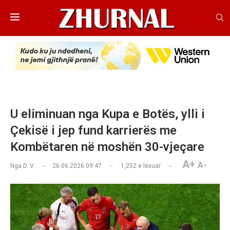
U eliminuan nga Kupa e Botës, ylli i
Çekisë i jep fund karrierës me
Kombëtaren në moshën 30-vjeçare
A+
A-
Nga
D. V.
26.06.2026 09:47
1,252
e lexuar