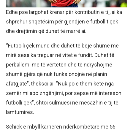
Edhe pse largohet krenar për kontributin e tij, ai ka
shprehur shqetësim për gjendjen e futbollit çek
dhe drejtimin që duhet të marrë ai.
“Futbolli çek mund dhe duhet të bëjë shumë më
mirë sesa ka treguar në vitet e fundit. Duhet të
përballemi me të vërtetën dhe të ndryshojmë
shumë gjëra që nuk funksionojnë në planin
afatgjatë”, theksoi ai. “Nuk po e them këtë nga
zemërimi apo zhgënjimi, por sepse më intereson
futbolli çek”, shtoi sulmuesi në mesazhin e tij të
lamtumirës.
Schick e mbyll karrierën ndërkombëtare me 56