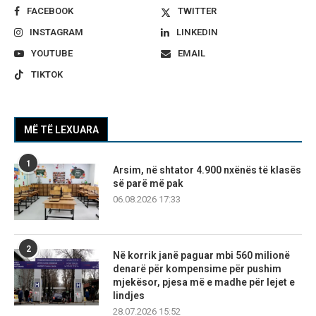
FACEBOOK
TWITTER
INSTAGRAM
LINKEDIN
YOUTUBE
EMAIL
TIKTOK
MË TË LEXUARA
1
Arsim, në shtator 4.900 nxënës të klasës
së parë më pak
06.08.2026 17:33
2
Në korrik janë paguar mbi 560 milionë
denarë për kompensime për pushim
mjekësor, pjesa më e madhe për lejet e
lindjes
28.07.2026 15:52