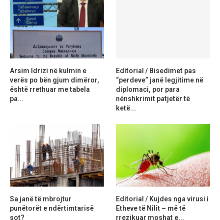
Arsim Idrizi në kulmin e
Editorial / Bisedimet pas
verës po bën gjum dimëror,
“perdeve” janë legjitime në
është rrethuar me tabela
diplomaci, por para
pa...
nënshkrimit patjetër të
ketë...
Sa janë të mbrojtur
Editorial / Kujdes nga virusi i
punëtorët e ndërtimtarisë
Etheve të Nilit – më të
sot?
rrezikuar moshat e...