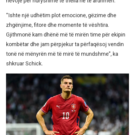
nevojë për ndryshime të thella në të ardhmen.
“Ishte një udhëtim plot emocione, gëzime dhe
zhgënjime, fitore dhe momente të vështira.
Gjithmonë kam dhënë më të mirën time për ekipin
kombëtar dhe jam përpjekur ta përfaqësoj vendin
tonë në mënyrën më të mirë të mundshme”, ka
shkruar Schick.