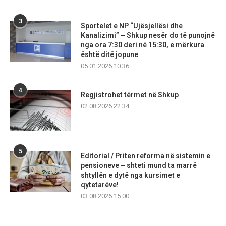
3
Sportelet e NP “Ujësjellësi dhe
Kanalizimi” – Shkup nesër do të punojnë
nga ora 7:30 deri në 15:30, e mërkura
është ditë jopune
05.01.2026 10:36
4
Regjistrohet tërmet në Shkup
02.08.2026 22:34
5
Editorial / Priten reforma në sistemin e
pensioneve – shteti mund ta marrë
shtyllën e dytë nga kursimet e
qytetarëve!
03.08.2026 15:00