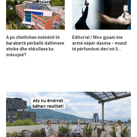
A po zhvillohen nxënësit të
Editorial / Mos gjuani me
barabartë përballë dallimeve
armë nëpër dasma – mund
etnike dhe shkollave ku
të përfundoni deri në 5...
mësojnë?