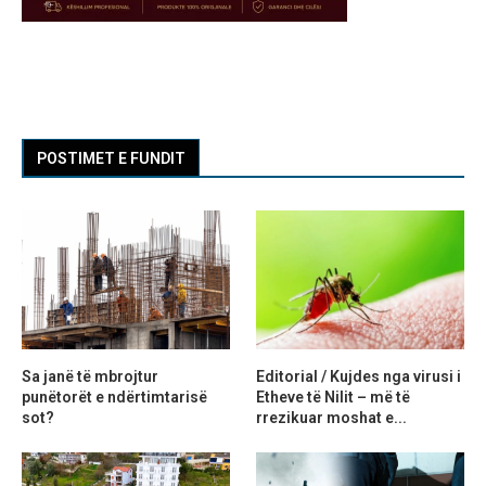
POSTIMET E FUNDIT
Sa janë të mbrojtur
Editorial / Kujdes nga virusi i
punëtorët e ndërtimtarisë
Etheve të Nilit – më të
sot?
rrezikuar moshat e...