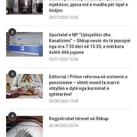
mjekësor, pjesa më e madhe për lejet e
lindjes
28.07.2026 15:52
2
Sportelet e NP “Ujësjellësi dhe
Kanalizimi” – Shkup nesër do të punojnë
nga ora 7:30 deri në 15:30, e mërkura
është ditë jopune
05.01.2026 10:36
3
Editorial / Priten reforma në sistemin e
pensioneve – shteti mund ta marrë
shtyllën e dytë nga kursimet e
qytetarëve!
03.08.2026 15:00
4
Regjistrohet tërmet në Shkup
02.08.2026 22:34