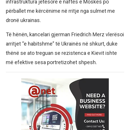
infrastruktura jetësore e naftës e Moskës po
përballet me kërcënime në rritje nga sulmet me
dronë ukrainas.
Të hënën, kancelari gjerman Friedrich Merz vlerësoi
arritjet “e habitshme” të Ukrainës në shkurt, duke
thënë se ato treguan se rezistenca e Kievit ishte
më efektive sesa portretizohet shpesh.