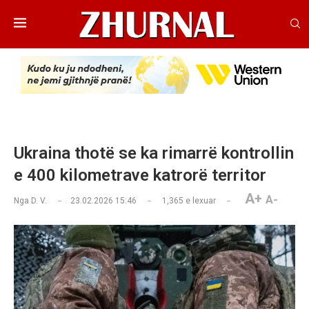
Ukraina thotë se ka rimarrë kontrollin
e 400 kilometrave katrorë territor
A+
A-
Nga
D. V.
23.02.2026 15:46
1,365
e lexuar