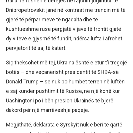
rralla në fushën e betejës në rajonin juglindor të
Dnipropetrovskit janë në kontrast me trendin më të
gjerë të përparimeve të ngadalta dhe të
kushtueshme ruse përgjatë vijave të frontit gjatë
dy viteve e gjysmë të fundit, ndërsa lufta i afrohet
përvjetorit të saj të katërt.
Siç theksohet më tej, Ukraina është e etur t’i tregojë
botës – dhe veçanërisht presidentit të SHBA-së
Donald Trump – se nuk po humbet terren në luftën
e saj kundër pushtimit të Rusisë, në një kohë kur
Uashingtoni po i bën presion Ukrainës të bjerë
dakord për një marrëveshje paqeje.
Megjithatë, deklarata e Syrskyit nuk e bëri të qartë