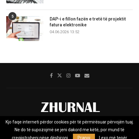
5
DAP-i e fillon fazën e tretë të projektit
fatura elektronike
04.06.2026 13:52
Kjo faqe interneti përdor cookies për të përmirësuar përvojën tuaj.
Rreth nesh
Impresumi
Marketing
Kontakt
Ne do të supozojmë se jeni dakord me këtë, por mund të
Privacy Policy
çregjistroheni nëse dëshironi.
Pranoj
Lexo më tepër