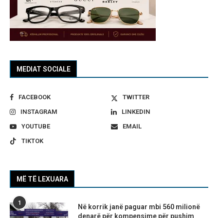
MEDIAT SOCIALE
FACEBOOK
TWITTER
INSTAGRAM
LINKEDIN
YOUTUBE
EMAIL
TIKTOK
MË TË LEXUARA
1
Në korrik janë paguar mbi 560 milionë
denarë për kompensime për pushim