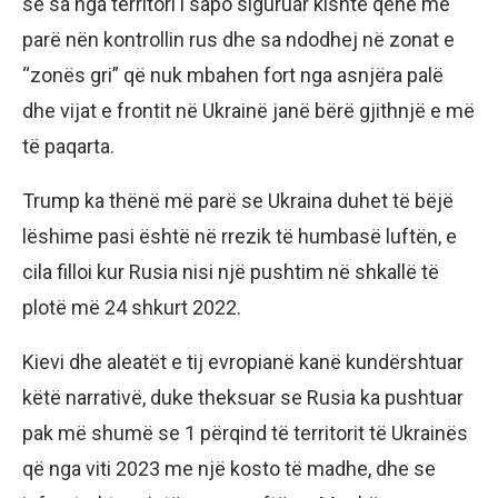
se sa nga territori i sapo siguruar kishte qenë më
parë nën kontrollin rus dhe sa ndodhej në zonat e
“zonës gri” që nuk mbahen fort nga asnjëra palë
dhe vijat e frontit në Ukrainë janë bërë gjithnjë e më
të paqarta.
Trump ka thënë më parë se Ukraina duhet të bëjë
lëshime pasi është në rrezik të humbasë luftën, e
cila filloi kur Rusia nisi një pushtim në shkallë të
plotë më 24 shkurt 2022.
Kievi dhe aleatët e tij evropianë kanë kundërshtuar
këtë narrativë, duke theksuar se Rusia ka pushtuar
pak më shumë se 1 përqind të territorit të Ukrainës
që nga viti 2023 me një kosto të madhe, dhe se