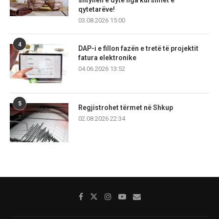
shtyllën e dytë nga kursimet e
qytetarëve!
03.08.2026 15:00
4
DAP-i e fillon fazën e tretë të projektit
fatura elektronike
04.06.2026 13:52
5
Regjistrohet tërmet në Shkup
02.08.2026 22:34