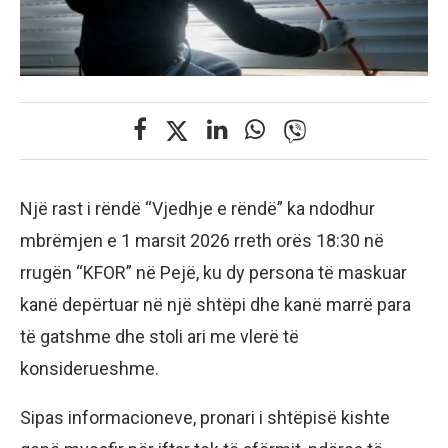
Një rast i rëndë “Vjedhje e rëndë” ka ndodhur
mbrëmjen e 1 marsit 2026 rreth orës 18:30 në
rrugën “KFOR” në Pejë, ku dy persona të maskuar
kanë depërtuar në një shtëpi dhe kanë marrë para
të gatshme dhe stoli ari me vlerë të
konsiderueshme.
Sipas informacioneve, pronari i shtëpisë kishte