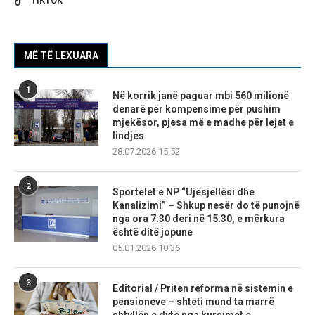
TIKTOK
MË TË LEXUARA
1
Në korrik janë paguar mbi 560 milionë
denarë për kompensime për pushim
mjekësor, pjesa më e madhe për lejet e
lindjes
28.07.2026 15:52
2
Sportelet e NP “Ujësjellësi dhe
Kanalizimi” – Shkup nesër do të punojnë
nga ora 7:30 deri në 15:30, e mërkura
është ditë jopune
05.01.2026 10:36
3
Editorial / Priten reforma në sistemin e
pensioneve – shteti mund ta marrë