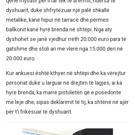
qenë mysafir për iftar tek të afërmit, ndërsa të
dyshuarit, duke shfrytëzuar një palë shkallë
metalike, kanë hipur në tarracë dhe përmes
ballkonit kanë hyrë brenda në shtëpi. Nga aty
dyshohet se janë vjedhur rreth 20.000 euro para të
gatshme dhe stoli ari me vlerë nga 15.000 deri në
20.000 euro.
Kur ankuesi është kthyer në shtëpi dhe ka vërejtur
personat duke u larguar në drejtim të lagjes, ai ka
hyrë brenda, ka marrë pistoletën që e posedonte
me leje dhe, sipas deklarimit të tij, ka shtënë në ajër
për t’i frikësuar të dyshuarit.