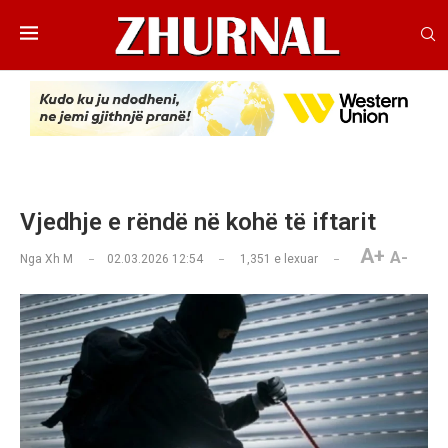
Vjedhje e rëndë në kohë të iftarit
A+
A-
Nga
Xh M
02.03.2026 12:54
1,351
e lexuar