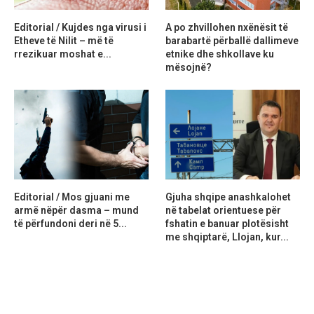
Editorial / Kujdes nga virusi i
A po zhvillohen nxënësit të
Etheve të Nilit – më të
barabartë përballë dallimeve
rrezikuar moshat e...
etnike dhe shkollave ku
mësojnë?
Editorial / Mos gjuani me
Gjuha shqipe anashkalohet
armë nëpër dasma – mund
në tabelat orientuese për
të përfundoni deri në 5...
fshatin e banuar plotësisht
me shqiptarë, Llojan, kur...