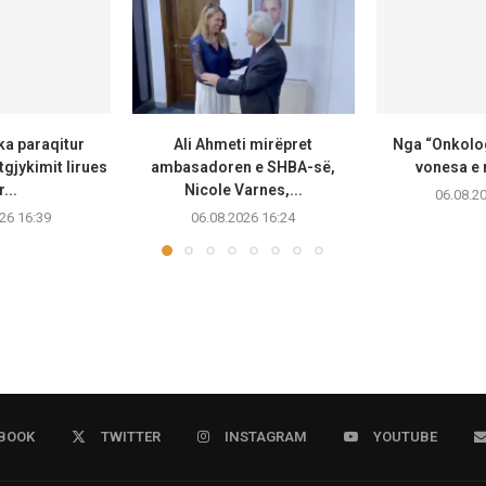
ka paraqitur
Ali Ahmeti mirëpret
Nga “Onkolog
gjykimit lirues
ambasadoren e SHBA-së,
vonesa e n
...
Nicole Varnes,...
06.08.2
26 16:39
06.08.2026 16:24
BOOK
TWITTER
INSTAGRAM
YOUTUBE