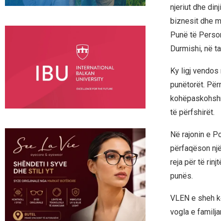
njeriut dhe din
biznesit dhe mb
Punë të Person
Durmishi, në t
Ky ligj vendos
punëtorët. Për
kohëpaskohshme
të përfshirët.
Në rajonin e Po
përfaqëson një
reja për të rin
punës.
VLEN e sheh kë
vogla e familj