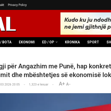
akt
Privacy Policy
/ BOTA
EKONOMI
ED / OP
KRONIKA
SPORT
S
gji për Angazhim me Punë, hap konkret
imit dhe mbështetjes së ekonomisë lok
A+
A-
.03.2026 20:05
1,323
e lexuar