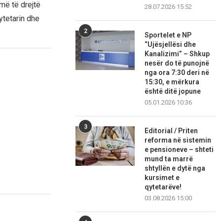
më të drejtë
28.07.2026 15:52
tetarin dhe
2
Sportelet e NP
“Ujësjellësi dhe
Kanalizimi” – Shkup
nesër do të punojnë
nga ora 7:30 deri në
15:30, e mërkura
është ditë jopune
05.01.2026 10:36
3
Editorial / Priten
reforma në sistemin
e pensioneve – shteti
mund ta marrë
shtyllën e dytë nga
kursimet e
qytetarëve!
03.08.2026 15:00