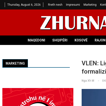
Thursday, August 6, 2026
Rreth nesh
Impresumi
Marketing
Kont
MAQEDONI
SHQIPËRI
KOSOVË
RAJON 
VLEN: Li
MARKETING
formaliz
Nga
Xh M
04