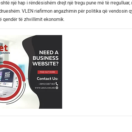
shtë një hap i rëndësishëm drejt një tregu pune më të rregulluar, 
rueshëm. VLEN riafirmon angazhimin për politika që vendosin qy
 në qendër të zhvillimit ekonomik.