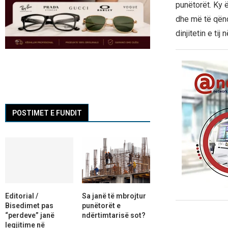
punëtorët. Ky ë
dhe më të qënd
dinjitetin e tij
POSTIMET E FUNDIT
Editorial /
Sa janë të mbrojtur
Bisedimet pas
punëtorët e
“perdeve” janë
ndërtimtarisë sot?
legjitime në