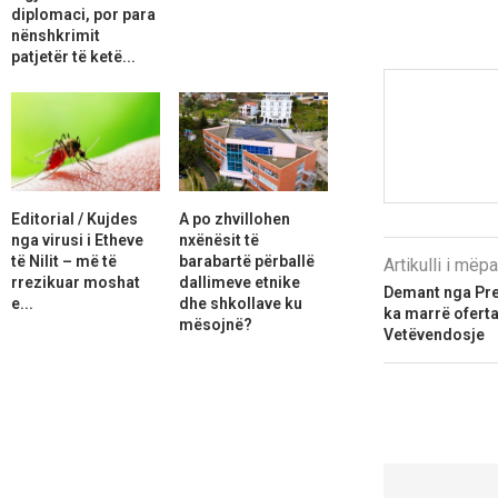
diplomaci, por para
nënshkrimit
patjetër të ketë...
Editorial / Kujdes
A po zhvillohen
nga virusi i Etheve
nxënësit të
të Nilit – më të
barabartë përballë
Artikulli i më
rrezikuar moshat
dallimeve etnike
Demant nga Pr
e...
dhe shkollave ku
ka marrë oferta
mësojnë?
Vetëvendosje