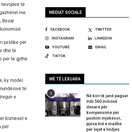
s nevojave të
 Angazhimin me
MEDIAT SOCIALE
, Besar
 ekonomisë.
FACEBOOK
TWITTER
INSTAGRAM
LINKEDIN
i juridike për
YOUTUBE
EMAIL
e dhe të
TIKTOK
për të gjithë
MË TË LEXUARA
le, ky model
 mundësive të
1
Në korrik janë paguar
 tregun e
mbi 560 milionë
denarë për
kompensime për
për bizneset e
pushim mjekësor,
pjesa më e madhe
a për
për lejet e lindjes