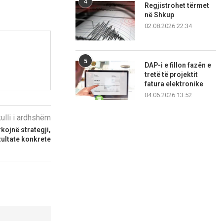
4
Regjistrohet tërmet
në Shkup
02.08.2026 22:34
5
DAP-i e fillon fazën e
tretë të projektit
fatura elektronike
04.06.2026 13:52
kulli i ardhshëm
kojnë strategji,
zultate konkrete