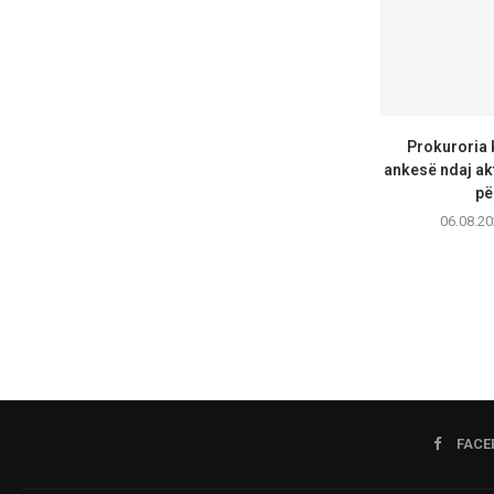
Prokuroria 
ankesë ndaj akt
për
06.08.20
FACE