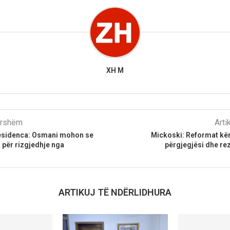
XH M
parshëm
Arti
esidenca: Osmani mohon se
Mickoski: Reformat kër
 për rizgjedhje nga
përgjegjësi dhe re
ARTIKUJ TË NDËRLIDHURA