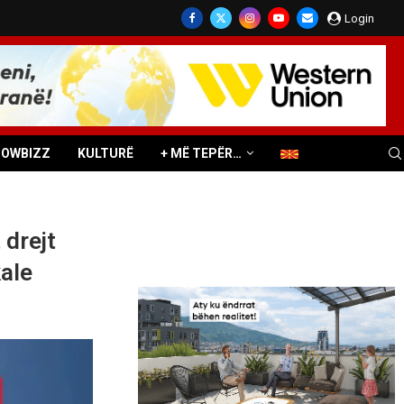
Login
HOWBIZZ
KULTURË
+ MË TEPËR…
 drejt
ale