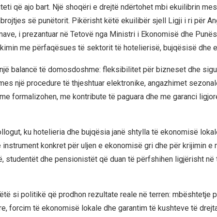
jiteti që ajo bart. Një shoqëri e drejtë ndërtohet mbi ekuilibrin me
rojtjes së punëtorit. Pikërisht këtë ekuilibër sjell Ligji i ri për
ave, i prezantuar në Tetovë nga Ministri i Ekonomisë dhe Punës
akimin me përfaqësues të sektorit të hotelierisë, bujqësisë dhe
 një balancë të domosdoshme: fleksibilitet për bizneset dhe sigur
mes një procedure të thjeshtuar elektronike, angazhimet sezonal
 formalizohen, me kontribute të paguara dhe me garanci ligjore 
llogut, ku hotelieria dhe bujqësia janë shtylla të ekonomisë loka
 instrument konkret për uljen e ekonomisë gri dhe për krijimin e
jtë, studentët dhe pensionistët që duan të përfshihen ligjërisht në
të si politikë që prodhon rezultate reale në terren: mbështetje 
are, forcim të ekonomisë lokale dhe garantim të kushteve të drejt