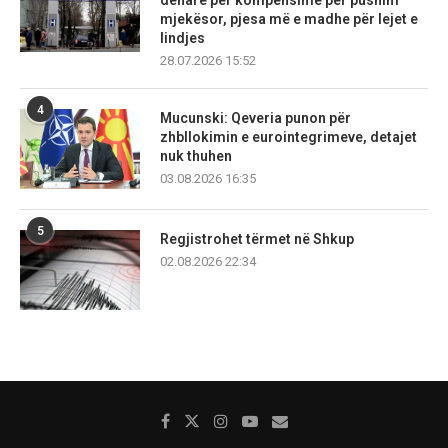
denarë për kompensime për pushim
mjekësor, pjesa më e madhe për lejet e
lindjes
28.07.2026 15:52
4
Mucunski: Qeveria punon për
zhbllokimin e eurointegrimeve, detajet
nuk thuhen
03.08.2026 16:35
5
Regjistrohet tërmet në Shkup
02.08.2026 22:34