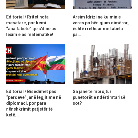
Editorial / Rritet nota
Arsim Idrizi në kulmin e
mesatare, por kemi
verës po bën gjum dimëror,
“analfabetë” që s’dinë as
është rrethuar me tabela
lexim e as matematikë!
pa...
Editorial / Bisedimet pas
Sa janë të mbrojtur
“perdeve” janë legjitime në
punëtorët e ndërtimtarisë
diplomaci, por para
sot?
nënshkrimit patjetër të
ketë...