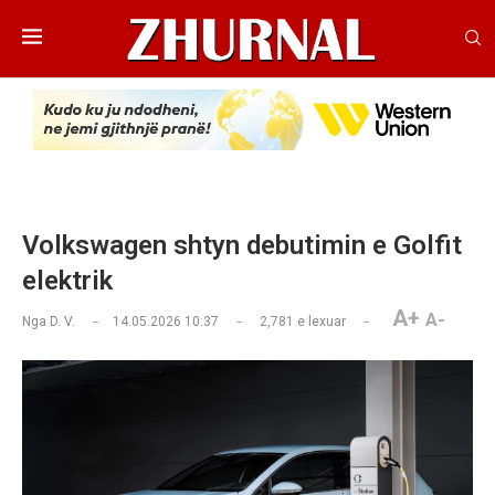
Volkswagen shtyn debutimin e Golfit
elektrik
A+
A-
Nga
D. V.
14.05.2026 10:37
2,781
e lexuar