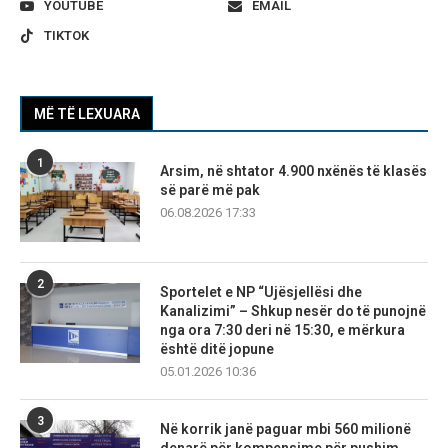
YOUTUBE
EMAIL
TIKTOK
MË TË LEXUARA
1
Arsim, në shtator 4.900 nxënës të klasës
së parë më pak
06.08.2026 17:33
2
Sportelet e NP “Ujësjellësi dhe
Kanalizimi” – Shkup nesër do të punojnë
nga ora 7:30 deri në 15:30, e mërkura
është ditë jopune
05.01.2026 10:36
3
Në korrik janë paguar mbi 560 milionë