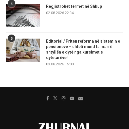
4
Regjistrohet tërmet në Shkup
02.08.2026 22:34
5
Editorial / Priten reforma në sistemin e
pensioneve – shteti mund ta marrë
shtyllën e dytë nga kursimet e
qytetarëve!
03.08.2026 15:00