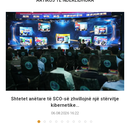
ARTIKUJ TË NDËRLIDHURA
Shtetet anëtare të SCO-së zhvillojnë një stërvitje
kibernetike...
06.08.2026 16:22