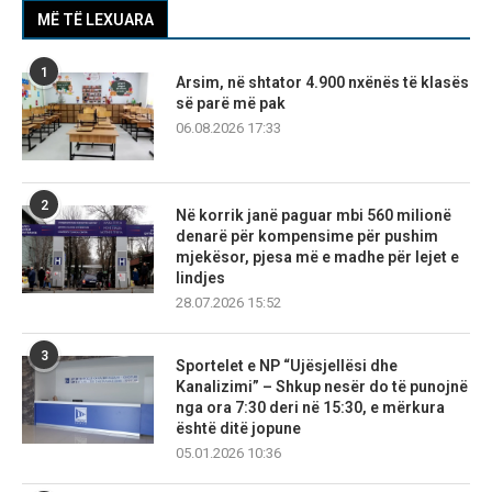
MË TË LEXUARA
1
Arsim, në shtator 4.900 nxënës të klasës
së parë më pak
06.08.2026 17:33
2
Në korrik janë paguar mbi 560 milionë
denarë për kompensime për pushim
mjekësor, pjesa më e madhe për lejet e
lindjes
28.07.2026 15:52
3
Sportelet e NP “Ujësjellësi dhe
Kanalizimi” – Shkup nesër do të punojnë
nga ora 7:30 deri në 15:30, e mërkura
është ditë jopune
05.01.2026 10:36