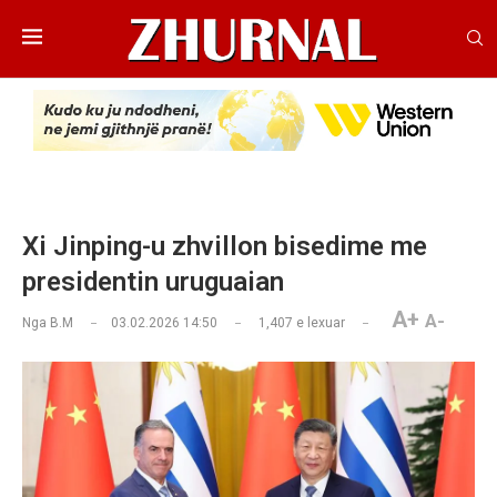
Xi Jinping-u zhvillon bisedime me
presidentin uruguaian
A+
A-
Nga
B.M
03.02.2026 14:50
1,407
e lexuar