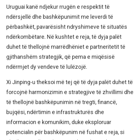
Uruguai kanë ndjekur rrugën e respektit të
ndërsjellë dhe bashkëpunimit me leverdi të
përbashkët, pavarësisht ndryshimeve të situatës
ndërkombëtare. Në kushtet e reja, të dyja palët
duhet të thellojnë marrëdhëniet e partneritetit të
gjithanshëm strategjik, që pema e miqësisë
ndërmjet dy vendeve të lulëzojë.
Xi Jinping-u theksoi më tej që të dyja palët duhet të
forcojnë harmonizimin e strategjive të zhvillimi dhe
të thellojnë bashkëpunimin në tregti, financë,
bujqësi, ndërtimin e infrastrukturës dhe
informacion e komunikim, duke eksploruar
potencialin për bashkëpunim në fushat e reja, si