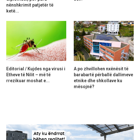
nënshkrimit patjetër të
ketë...
Editorial / Kujdes nga virusi i
A po zhvillohen nxënësit të
Etheve të Nilit – më të
barabartë përballë dallimeve
rrezikuar moshat e...
etnike dhe shkollave ku
mësojnë?