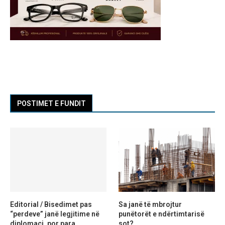
POSTIMET E FUNDIT
Editorial / Bisedimet pas
Sa janë të mbrojtur
“perdeve” janë legjitime në
punëtorët e ndërtimtarisë
diplomaci, por para
sot?