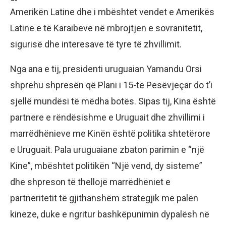
Amerikën Latine dhe i mbështet vendet e Amerikës
Latine e të Karaibeve në mbrojtjen e sovranitetit,
sigurisë dhe interesave të tyre të zhvillimit.
Nga ana e tij, presidenti uruguaian Yamandu Orsi
shprehu shpresën që Plani i 15-të Pesëvjeçar do t’i
sjellë mundësi të mëdha botës. Sipas tij, Kina është
partnere e rëndësishme e Uruguait dhe zhvillimi i
marrëdhënieve me Kinën është politika shtetërore
e Uruguait. Pala uruguaiane zbaton parimin e “një
Kine”, mbështet politikën “Një vend, dy sisteme”
dhe shpreson të thellojë marrëdhëniet e
partneritetit të gjithanshëm strategjik me palën
kineze, duke e ngritur bashkëpunimin dypalësh në