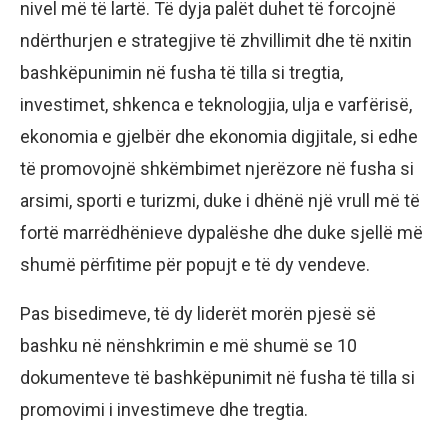
nivel më të lartë. Të dyja palët duhet të forcojnë
ndërthurjen e strategjive të zhvillimit dhe të nxitin
bashkëpunimin në fusha të tilla si tregtia,
investimet, shkenca e teknologjia, ulja e varfërisë,
ekonomia e gjelbër dhe ekonomia digjitale, si edhe
të promovojnë shkëmbimet njerëzore në fusha si
arsimi, sporti e turizmi, duke i dhënë një vrull më të
fortë marrëdhënieve dypalëshe dhe duke sjellë më
shumë përfitime për popujt e të dy vendeve.
Pas bisedimeve, të dy liderët morën pjesë së
bashku në nënshkrimin e më shumë se 10
dokumenteve të bashkëpunimit në fusha të tilla si
promovimi i investimeve dhe tregtia.