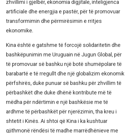
zhvillimi i gjelbër, ekonomia digjitale, inteligjenca
artificiale dhe energjia e pastër, për të promovuar
transformimin dhe përmirësimin e rritjes
ekonomike.
Kina është e gatshme të forcojë solidaritetin dhe
bashkëpunimin me Uruguain në Jugun Global, për
të promovuar së bashku një botë shumëpolare të
barabartë e të rregullt dhe një globalizim ekonomik
përfshirës, ​​duke punuar së bashku për zhvillim të
përbashkët dhe duke dhënë kontribute më të
mëdha për ndërtimin e një bashkësie me të
ardhme të përbashkët për njerëzimin, tha kreu i
shtetit i Kinës. Ai shtoi që Kina i ka kushtuar
gjithmonë rëndësi të madhe marrëdhënieve me