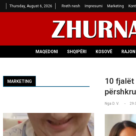
Thursday, August 6, 2026
Rreth nesh
Impresumi
Marketing
Kont
MAQEDONI
SHQIPËRI
KOSOVË
RAJON 
10 fjalët
MARKETING
përshkru
Nga
D. V.
29.