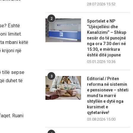
28.07.2026 15:52
2
Sportelet e NP
rse? Është
“Ujësjellësi dhe
Kanalizimi” – Shkup
ni limitet.
nesër do të punojnë
 ta mbani këtë
nga ora 7:30 deri në
15:30, e mërkura
krijoni një
është ditë jopune
05.01.2026 10:36
ë tillë sepse
3
Editorial / Priten
 që duhet të
reforma në sistemin
e pensioneve – shteti
mund ta marrë
shtyllën e dytë nga
kursimet e
qytetarëve!
faqet. Ruani
03.08.2026 15:00