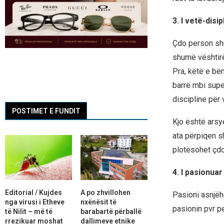
3. I vetë-disip
Çdo person shu
shumë vështirë 
Pra, këtë e bën
barrë mbi supe.
discipline për 
POSTIMET E FUNDIT
Kjo është arsye
ata përpiqen sh
plotësohet çdo
4. I pasionuar
Editorial / Kujdes
A po zhvillohen
Pasioni asnjëh
nga virusi i Etheve
nxënësit të
pasionin pvr pe
të Nilit – më të
barabartë përballë
rrezikuar moshat
dallimeve etnike