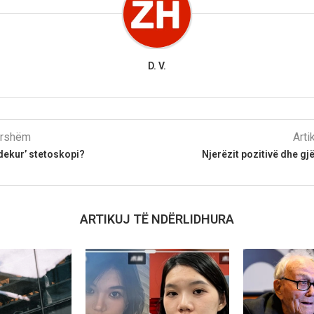
D. V.
parshëm
Arti
dekur’ stetoskopi?
Njerëzit pozitivë dhe gj
ARTIKUJ TË NDËRLIDHURA