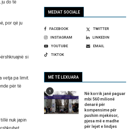
 ju do të
MEDIAT SOCIALE
ë, por që ju
FACEBOOK
TWITTER
INSTAGRAM
LINKEDIN
YOUTUBE
EMAIL
TIKTOK
përshkruajnë si
MË TË LEXUARA
vetja pa limit.
nde për të
1
Në korrik janë paguar
mbi 560 milionë
denarë për
kompensime për
pushim mjekësor,
llë nuk japin
pjesa më e madhe
për lejet e lindjes
ërshkruhet.