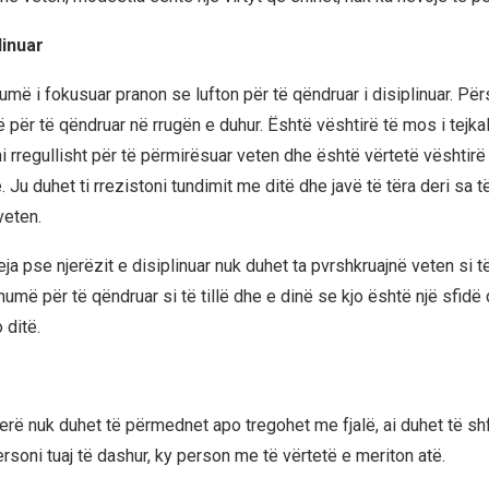
linuar
më i fokusuar pranon se lufton për të qëndruar i disiplinuar. Pë
për të qëndruar në rrugën e duhur. Është vështirë të mos i tejkalo
i rregullisht për të përmirësuar veten dhe është vërtetë vështirë
 Ju duhet ti rrezistoni tundimit me ditë dhe javë të tëra deri sa të 
veten.
ja pse njerëzit e disiplinuar nuk duhet ta pvrshkruajnë veten si t
umë për të qëndruar si të tillë dhe e dinë se kjo është një sfidë
 ditë.
erë nuk duhet të përmednet apo tregohet me fjalë, ai duhet të sh
rsoni tuaj të dashur, ky person me të vërtetë e meriton atë.