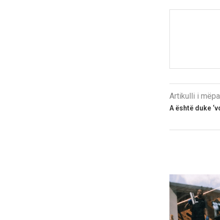
Artikulli i më
A është duke ‘v