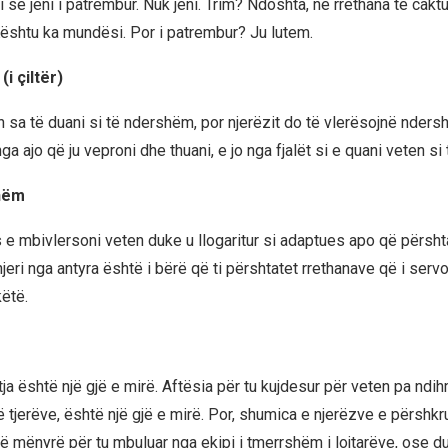
 se jeni i patrembur. Nuk jeni. Trim? Ndoshta, në rrethana të caktu
shtu ka mundësi. Por i patrembur? Ju lutem.
(i çiltër)
en sa të duani si të ndershëm, por njerëzit do të vlerësojnë nder
nga ajo që ju veproni dhe thuani, e jo nga fjalët si e quani veten si t
shëm
e mbivlersoni veten duke u llogaritur si adaptues apo që përsh
 njeri nga antyra është i bërë që ti përshtatet rrethanave që i serv
këtë.
a është një gjë e mirë. Aftësia për tu kujdesur për veten pa ndi
 tjerëve, është një gjë e mirë. Por, shumica e njerëzve e përshkr
një mënyrë për tu mbuluar nga ekipi i tmerrshëm i lojtarëve, ose 