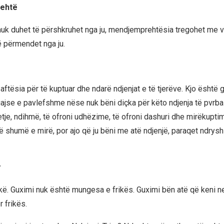
rehtë
 nuk duhet të përshkruhet nga ju, mendjemprehtësia tregohet me 
ë përmendet nga ju.
aftësia për të kuptuar dhe ndarë ndjenjat e të tjerëve. Kjo është
uajse e pavlefshme nëse nuk bëni diçka për këto ndjenja të pvrba
tje, ndihmë, të ofroni udhëzime, të ofroni dashuri dhe mirëkuptim
 shumë e mirë, por ajo që ju bëni me atë ndjenjë, paraqet ndrysh
r
rikë. Guximi nuk është mungesa e frikës. Guximi bën atë që keni n
 frikës.