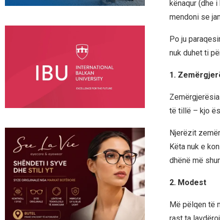
kënaqur (dhe i 
mendoni se jam 
Po ju paraqesim
nuk duhet ti pë
1. Zemërgjer
Zemërgjerësia n
të tillë – kjo 
Njerëzit zemërg
Këta nuk e ko
dhënë më shu
2. Modest
Më pëlqen të m
rast ta lavdëro