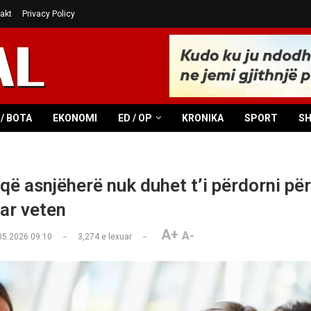
akt
Privacy Policy
/ BOTA
EKONOMI
ED / OP
KRONIKA
SPORT
S
 që asnjëherë nuk duhet t’i përdorni për
ar veten
A+
A-
05.2026 09:10
3,274
e lexuar