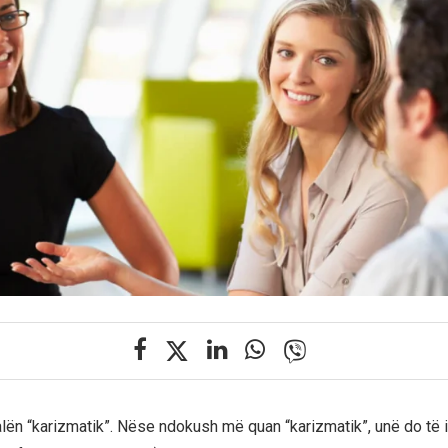
alën “karizmatik”. Nëse ndokush më quan “karizmatik”, unë do të i