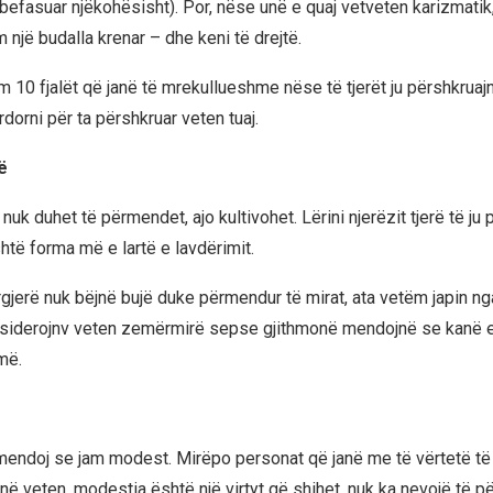
befasuar njëkohësisht). Por, nëse unë e quaj vetveten karizmatik,
një budalla krenar – dhe keni të drejtë.
 10 fjalët që janë të mrekullueshme nëse të tjerët ju përshkruajn
rdorni për ta përshkruar veten tuaj.
ë
uk duhet të përmendet, ajo kultivohet. Lërini njerëzit tjerë të ju 
është forma më e lartë e lavdërimit.
jerë nuk bëjnë bujë duke përmendur të mirat, ata vetëm japin nga 
nsiderojnv veten zemërmirë sepse gjithmonë mendojnë se kanë e
më.
endoj se jam modest. Mirëpo personat që janë me të vërtetë të ti
jnë veten, modestia është një virtyt që shihet, nuk ka nevojë të p