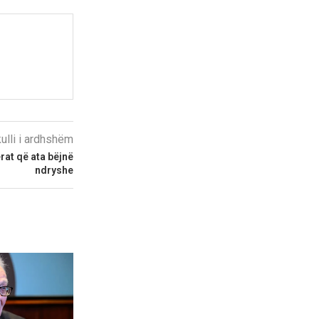
kulli i ardhshëm
ërat që ata bëjnë
ndryshe