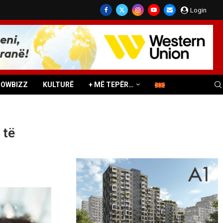
Login
HOWBIZZ
KULTURË
+ MË TEPËR…
 të