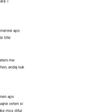
ara. I
shmërinë apo
ë tillë.
tateni me
ohen, andaj nuk
hmën apo
uajnë veten si
duke mos ditur