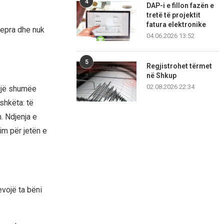
4
DAP-i e fillon fazën e
tretë të projektit
fatura elektronike
vepra dhe nuk
04.06.2026 13:52
5
Regjistrohet tërmet
në Shkup
02.08.2026 22:34
 gjë shumëe
shkëta: të
. Ndjenja e
im për jetën e
evojë ta bëni