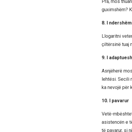
Pra, mos thuani
guximshëm? Kë
8. I ndershëm 
Llogaritni vet
çiltërsinë tuaj 
9. I adaptue
Asnjëherë mos 
lehtësi. Secili
ka nevojë për 
10. I pavarur
Vetë-mbështetj
asistencën e të
të pavarur, si 