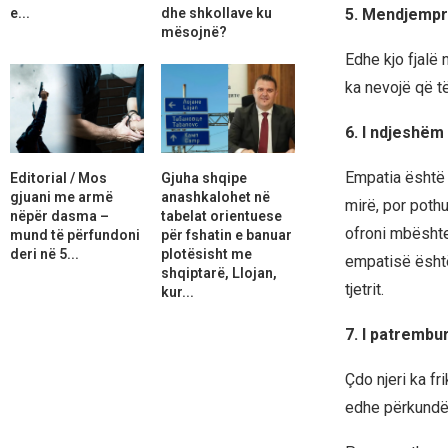
e...
dhe shkollave ku
5. Mendjemp
mësojnë?
Edhe kjo fjalë
ka nevojë që t
6. I ndjeshëm
Empatia është 
Editorial / Mos
Gjuha shqipe
gjuani me armë
anashkalohet në
mirë, por poth
nëpër dasma –
tabelat orientuese
ofroni mbështe
mund të përfundoni
për fshatin e banuar
deri në 5...
plotësisht me
empatisë është
shqiptarë, Llojan,
tjetrit.
kur...
7. I patrembu
Çdo njeri ka f
edhe përkundër