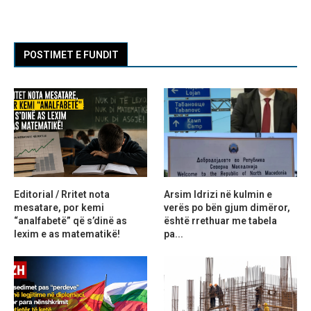
POSTIMET E FUNDIT
Editorial / Rritet nota
Arsim Idrizi në kulmin e
mesatare, por kemi
verës po bën gjum dimëror,
“analfabetë” që s’dinë as
është rrethuar me tabela
lexim e as matematikë!
pa...