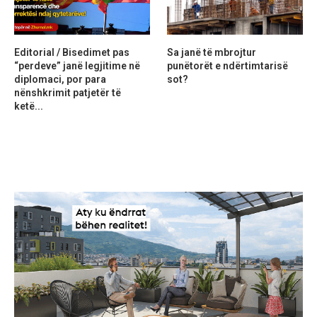
Editorial / Bisedimet pas
Sa janë të mbrojtur
“perdeve” janë legjitime në
punëtorët e ndërtimtarisë
diplomaci, por para
sot?
nënshkrimit patjetër të
ketë...