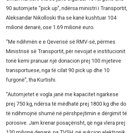
90 automjete “pick up”, ndërsa ministri i Transportit,
Aleksandar Nikolloski tha se kanë kushtuar 104
milionë denarë, ose 1.69 milionë euro.
“Me ndihmën e e Qeverisë së RMV-së, përmes
Ministrisë së Transportit, për nevojat e institucionit
tonë kemi pranuar një donacion prej 100 mjeteve
transportuese, nga të cilat 90 pick up dhe 10
furgonë”, tha Kurtishi.
“Automjetet e vogla janë me kapacitet ngarkese
prej 750 kg, ndërsa të mëdhatë prej 1800 kg dhe do
të ndihmojnë shumë në përshpejtimin e dërgimit të
porosive. Jam krenar posaçërisht, që nga vlera prej
130 milionë denarë, pa TVSH, në aukcion elektronik,