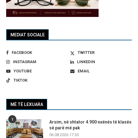
MEDIAT SOCIALE
FACEBOOK
TWITTER
INSTAGRAM
LINKEDIN
YOUTUBE
EMAIL
TIKTOK
MË TË LEXUARA
1
Arsim, në shtator 4.900 nxënës të klasës
së parë më pak
06.08.2026 17:33