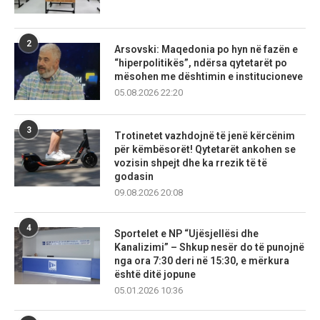
2
Arsovski: Maqedonia po hyn në fazën e
“hiperpolitikës”, ndërsa qytetarët po
mësohen me dështimin e institucioneve
05.08.2026 22:20
3
Trotinetet vazhdojnë të jenë kërcënim
për këmbësorët! Qytetarët ankohen se
vozisin shpejt dhe ka rrezik të të
godasin
09.08.2026 20:08
4
Sportelet e NP “Ujësjellësi dhe
Kanalizimi” – Shkup nesër do të punojnë
nga ora 7:30 deri në 15:30, e mërkura
është ditë jopune
05.01.2026 10:36