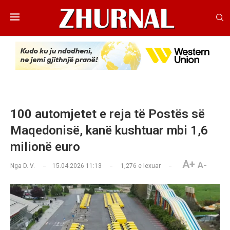
100 automjetet e reja të Postës së
Maqedonisë, kanë kushtuar mbi 1,6
milionë euro
A+
A-
Nga
D. V.
15.04.2026 11:13
1,276
e lexuar