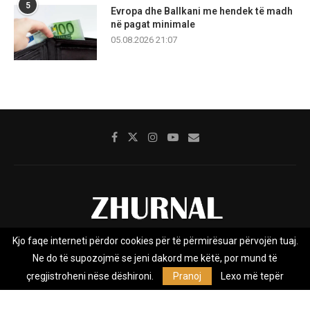
5
Evropa dhe Ballkani me hendek të madh
në pagat minimale
05.08.2026 21:07
Kjo faqe interneti përdor cookies për të përmirësuar përvojën tuaj.
Rreth nesh
Impresumi
Marketing
Kontakt
Ne do të supozojmë se jeni dakord me këtë, por mund të
Privacy Policy
çregjistroheni nëse dëshironi.
Pranoj
Lexo më tepër
Zhurnal.mk është Agjenci e Lajmeve e pavarur, e themeluar në vitin
2009, që e mbulon Maqedoninë, Kosovën, Shqipërinë edhe lajmet