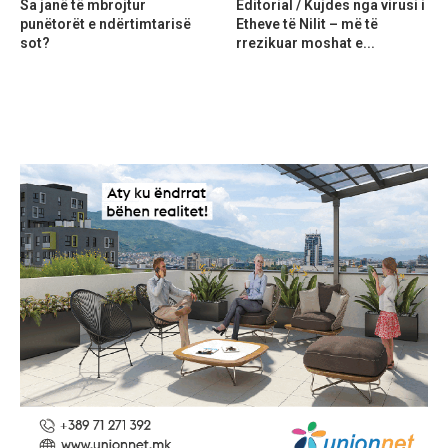
Sa janë të mbrojtur
Editorial / Kujdes nga virusi i
punëtorët e ndërtimtarisë
Etheve të Nilit – më të
sot?
rrezikuar moshat e...