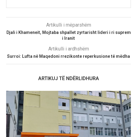
Artikulli i mëparshëm
Djali i Khameneit, Mojtaba shpallet zyrtarisht lideri i ri suprem
i Iranit
Artikulli i ardhshëm
Surroi: Lufta në Maqedoni rrezikonte reperkusione të mëdha
ARTIKUJ TË NDËRLIDHURA