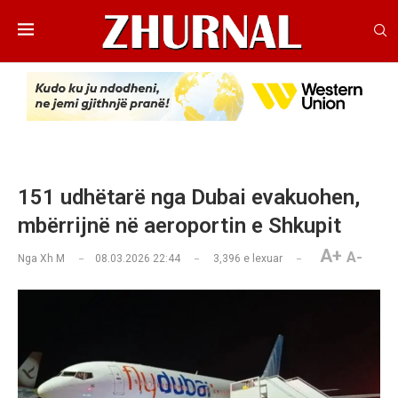
151 udhëtarë nga Dubai evakuohen,
mbërrijnë në aeroportin e Shkupit
A+
A-
Nga
Xh M
08.03.2026 22:44
3,396
e lexuar