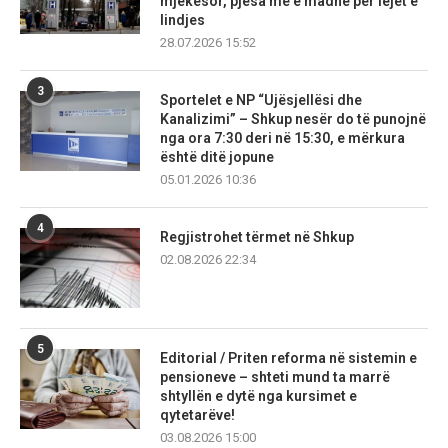
mjekësor, pjesa më e madhe për lejet e
lindjes
28.07.2026 15:52
3
Sportelet e NP “Ujësjellësi dhe
Kanalizimi” – Shkup nesër do të punojnë
nga ora 7:30 deri në 15:30, e mërkura
është ditë jopune
05.01.2026 10:36
4
Regjistrohet tërmet në Shkup
02.08.2026 22:34
5
Editorial / Priten reforma në sistemin e
pensioneve – shteti mund ta marrë
shtyllën e dytë nga kursimet e
qytetarëve!
03.08.2026 15:00