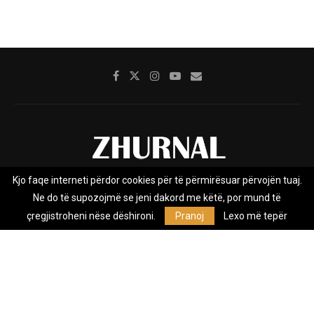
Kjo faqe interneti përdor cookies për të përmirësuar përvojën tuaj.
Rreth nesh
Impresumi
Marketing
Kontakt
Ne do të supozojmë se jeni dakord me këtë, por mund të
Privacy Policy
çregjistroheni nëse dëshironi.
Pranoj
Lexo më tepër
Zhurnal.mk është Agjenci e Lajmeve e pavarur, e themeluar në vitin
2009, që e mbulon Maqedoninë, Kosovën, Shqipërinë edhe lajmet
nga bota.
@2026 - All Right Reserved. Designed and Developed by
Anet.Com.Mk