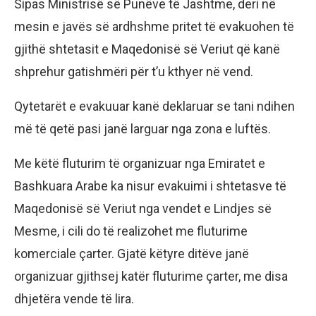
Sipas Ministrisë së Punëve të Jashtme, deri në
mesin e javës së ardhshme pritet të evakuohen të
gjithë shtetasit e Maqedonisë së Veriut që kanë
shprehur gatishmëri për t’u kthyer në vend.
Qytetarët e evakuuar kanë deklaruar se tani ndihen
më të qetë pasi janë larguar nga zona e luftës.
Me këtë fluturim të organizuar nga Emiratet e
Bashkuara Arabe ka nisur evakuimi i shtetasve të
Maqedonisë së Veriut nga vendet e Lindjes së
Mesme, i cili do të realizohet me fluturime
komerciale çarter. Gjatë këtyre ditëve janë
organizuar gjithsej katër fluturime çarter, me disa
dhjetëra vende të lira.