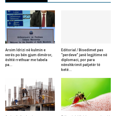
Arsim Idrizi në kulmin e
Editorial / Bisedimet pas
verës po bën gjum dimëror,
“perdeve” janë legjitime në
është rrethuar me tabela
diplomaci, por para
pa...
nënshkrimit patjetër të
ketë...