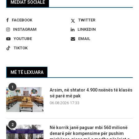
MEDIAT SOCIALE
FACEBOOK
TWITTER
INSTAGRAM
LINKEDIN
YOUTUBE
EMAIL
TIKTOK
MË TË LEXUARA
1
Arsim, në shtator 4.900 nxënës të klasës
së parë më pak
06.08.2026 17:33
2
Në korrik janë paguar mbi 560 milionë
denarë për kompensime për pushim