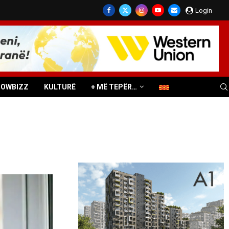
Login
HOWBIZZ
KULTURË
+ MË TEPËR…