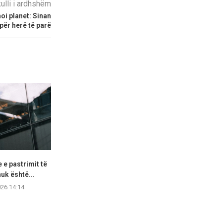
kulli i ardhshëm
oi planet: Sinan
t për herë të parë
 e pastrimit të
Gruaja kërkoi një
100-vjeçari h
uk është...
“mikrokorrigjim” të nofullës,
lojtar
por përfundoi...
026 14:14
05.08.2
05.08.2026 10:20