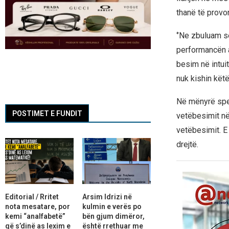
thanë të provon
‘’Ne zbuluam s
performancën ak
besim në intui
nuk kishin këtë 
Në mënyrë spec
POSTIMET E FUNDIT
vetëbesimit në 
vetëbesimit. E
drejtë.
Editorial / Rritet
Arsim Idrizi në
nota mesatare, por
kulmin e verës po
kemi “analfabetë”
bën gjum dimëror,
që s’dinë as lexim e
është rrethuar me