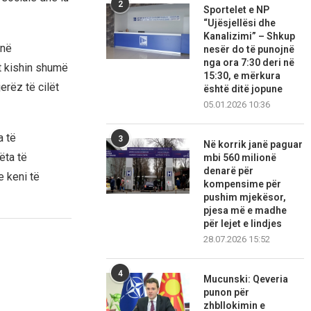
2
Sportelet e NP
“Ujësjellësi dhe
Kanalizimi” – Shkup
 në
nesër do të punojnë
nga ora 7:30 deri në
ët kishin shumë
15:30, e mërkura
erëz të cilët
është ditë jopune
05.01.2026 10:36
a të
3
Në korrik janë paguar
ëta të
mbi 560 milionë
denarë për
e keni të
kompensime për
pushim mjekësor,
pjesa më e madhe
për lejet e lindjes
28.07.2026 15:52
4
Mucunski: Qeveria
punon për
zhbllokimin e