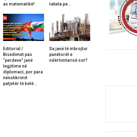
as matematikë!
tabela pa...
Editorial /
Sa janë të mbrojtur
Bisedimet pas
punëtorët e
“perdeve” janë
ndërtimtarisë sot?
legjitime në
diplomaci, por para
nënshkrimit
patjetër të ketë...