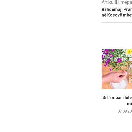
Artikulli i më
Balidemaj: Pra
në Kosovë mbete
Si t’i mbani lul
më
07.08.20