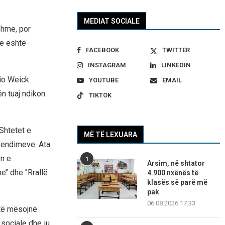
MEDIAT SOCIALE
shme, por
se është
FACEBOOK
TWITTER
INSTAGRAM
LINKEDIN
rio Weick
YOUTUBE
EMAIL
ën tuaj ndikon
TIKTOK
Shtetet e
MË TË LEXUARA
 vendimeve. Ata
ën e
1
Arsim, në shtator
’’ dhe ‘’Rrallë
4.900 nxënës të
klasës së parë më
pak
06.08.2026 17:33
 të mësojnë
 sociale dhe iu