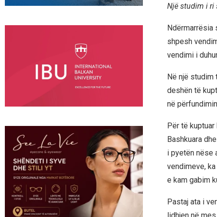
Një studim i ri
Ndërmarrësia s
shpesh vendime
vendimi i duhu
Në një studim 
deshën të kupto
në përfundimi
Për të kuptuar
Bashkuara dhe 
i pyetën nëse 
vendimeve, ka k
e kam gabim kur 
Pastaj ata i v
lidhjen në mes