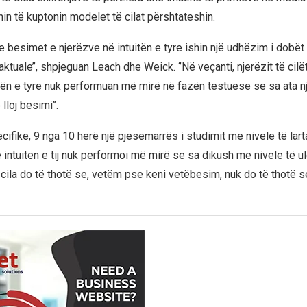
in të kuptonin modelet të cilat përshtateshin.
e besimet e njerëzve në intuitën e tyre ishin një udhëzim i dobët
tuale’’, shpjeguan Leach dhe Weick. ‘’Në veçanti, njerëzit të cil
tën e tyre nuk performuan më mirë në fazën testuese se sa ata nj
lloj besimi’’.
ifike, 9 nga 10 herë një pjesëmarrës i studimit me nivele të lart
intuitën e tij nuk performoi më mirë se sa dikush me nivele të ul
 cila do të thotë se, vetëm pse keni vetëbesim, nuk do të thotë s