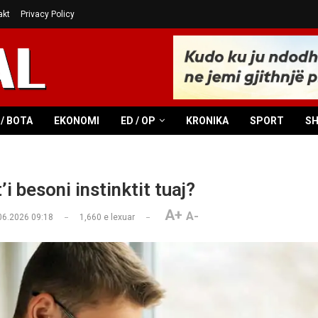
akt
Privacy Policy
/ BOTA
EKONOMI
ED / OP
KRONIKA
SPORT
S
’i besoni instinktit tuaj?
A+
A-
06.2026 09:18
1,660
e lexuar