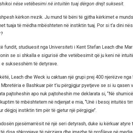
 shikoi nëse vetëbesimi në intuitën tuaj dërgon drejt suksesit.
hpesh kërkon rrezik. Ju mund të bëni të gjitha kërkimet e mund
t tuaja të mëdha mbështeten në instiktin tuaj. Por si t’a dini në
r?
të fundit, studiuesit nga Universiteti i Kent Stefan Leach dhe Ma
nin se si shkalla e sigurisë dhe vetëbesimit që ju keni në intuit
n e suksesshëm të detyrave.
 këtë, Leach dhe Weck iu caktuan një grupi prej 400 njerëzve nga 
Mbretëria e Bashkuar për t’iu përgjigjur pyetjeve se si iu qasen
ata pajtoheshin apo nuk pajtoheshin me deklarata si, ‘’Në shumic
uptim të mbështetem në ndjenjat e mia, ‘’Unë i besoj intuitës time
dëgjoj instiktin tim për të gjetur një përgjigje’’.
endosën pjesëmarrësit në një seri detyrash, duke iu kërkuar atyre
 të disa shkronjave të përziera dhe imazhe të profileve në media