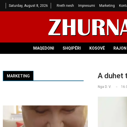
Saturday, August 8, 2026
Rreth nesh
Impresumi
Marketing
Kont
MAQEDONI
SHQIPËRI
KOSOVË
RAJON 
A duhet t
MARKETING
Nga
D. V.
16.