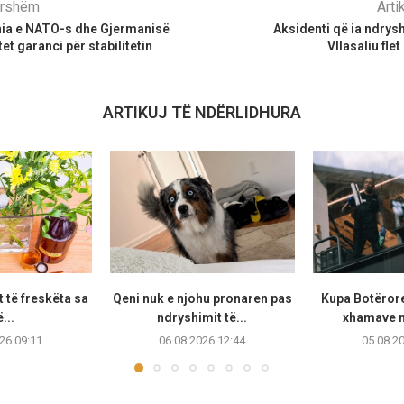
parshëm
Arti
nia e NATO-s dhe Gjermanisë
Aksidenti që ia ndrysh
t garanci për stabilitetin
Vllasaliu fle
ARTIKUJ TË NDËRLIDHURA
et të freskëta sa
Qeni nuk e njohu pronaren pas
Kupa Botërore
...
ndryshimit të...
xhamave n
26 09:11
06.08.2026 12:44
05.08.2