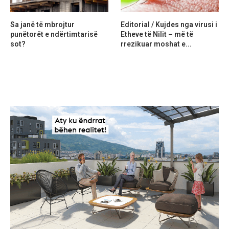
Sa janë të mbrojtur
Editorial / Kujdes nga virusi i
punëtorët e ndërtimtarisë
Etheve të Nilit – më të
sot?
rrezikuar moshat e...