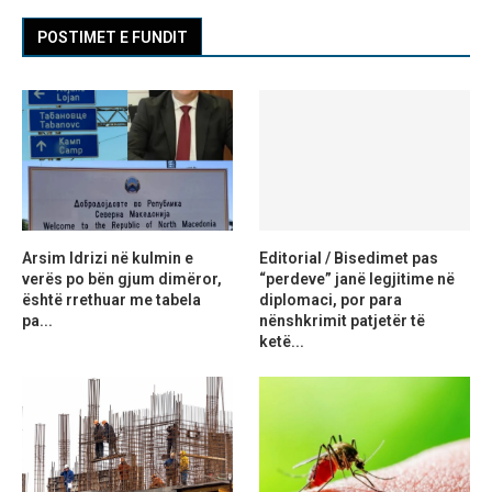
POSTIMET E FUNDIT
Arsim Idrizi në kulmin e
Editorial / Bisedimet pas
verës po bën gjum dimëror,
“perdeve” janë legjitime në
është rrethuar me tabela
diplomaci, por para
pa...
nënshkrimit patjetër të
ketë...