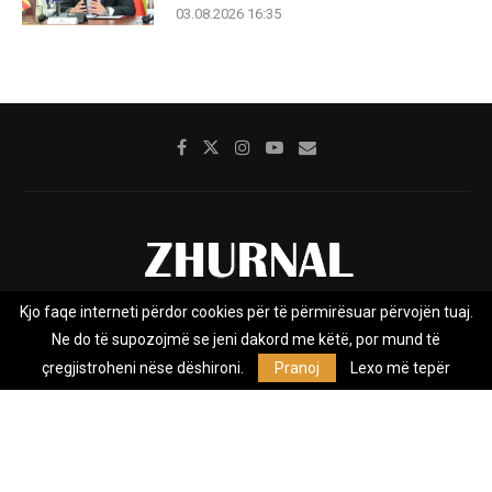
03.08.2026 16:35
Kjo faqe interneti përdor cookies për të përmirësuar përvojën tuaj.
Rreth nesh
Impresumi
Marketing
Kontakt
Ne do të supozojmë se jeni dakord me këtë, por mund të
Privacy Policy
çregjistroheni nëse dëshironi.
Pranoj
Lexo më tepër
Zhurnal.mk është Agjenci e Lajmeve e pavarur, e themeluar në vitin
2009, që e mbulon Maqedoninë, Kosovën, Shqipërinë edhe lajmet
nga bota.
@2026 - All Right Reserved. Designed and Developed by