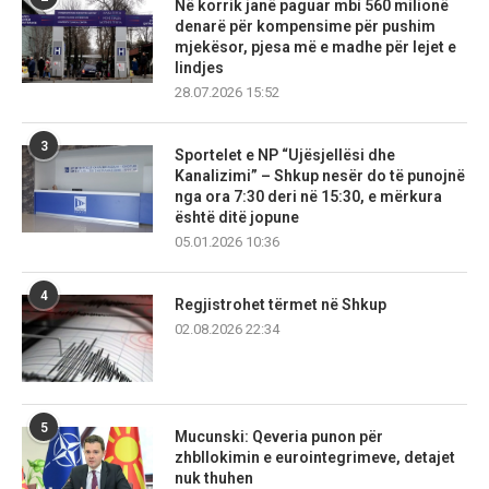
Në korrik janë paguar mbi 560 milionë
denarë për kompensime për pushim
mjekësor, pjesa më e madhe për lejet e
lindjes
28.07.2026 15:52
3
Sportelet e NP “Ujësjellësi dhe
Kanalizimi” – Shkup nesër do të punojnë
nga ora 7:30 deri në 15:30, e mërkura
është ditë jopune
05.01.2026 10:36
4
Regjistrohet tërmet në Shkup
02.08.2026 22:34
5
Mucunski: Qeveria punon për
zhbllokimin e eurointegrimeve, detajet
nuk thuhen