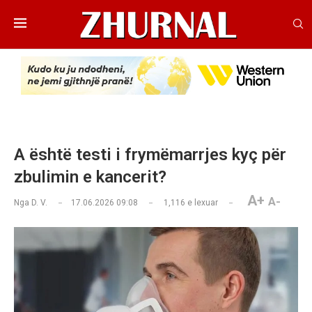
A është testi i frymëmarrjes kyç për
zbulimin e kancerit?
A+
A-
Nga
D. V.
17.06.2026 09:08
1,116
e lexuar