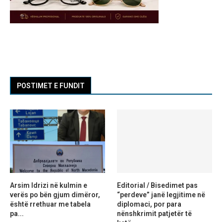
POSTIMET E FUNDIT
Arsim Idrizi në kulmin e
Editorial / Bisedimet pas
verës po bën gjum dimëror,
“perdeve” janë legjitime në
është rrethuar me tabela
diplomaci, por para
pa...
nënshkrimit patjetër të