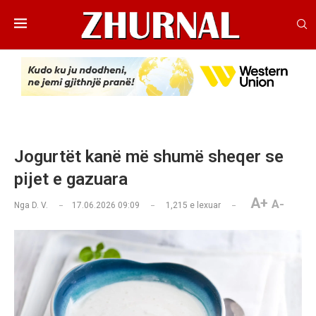
Jogurtët kanë më shumë sheqer se
pijet e gazuara
A+
A-
Nga
D. V.
17.06.2026 09:09
1,215
e lexuar