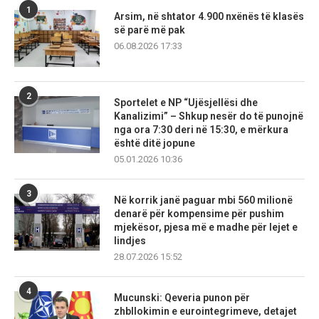
1
Arsim, në shtator 4.900 nxënës të klasës
së parë më pak
06.08.2026 17:33
2
Sportelet e NP “Ujësjellësi dhe
Kanalizimi” – Shkup nesër do të punojnë
nga ora 7:30 deri në 15:30, e mërkura
është ditë jopune
05.01.2026 10:36
3
Në korrik janë paguar mbi 560 milionë
denarë për kompensime për pushim
mjekësor, pjesa më e madhe për lejet e
lindjes
28.07.2026 15:52
4
Mucunski: Qeveria punon për
zhbllokimin e eurointegrimeve, detajet