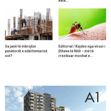
ketë...
Sa janë të mbrojtur
Editorial / Kujdes nga virusi i
punëtorët e ndërtimtarisë
Etheve të Nilit – më të
sot?
rrezikuar moshat e...