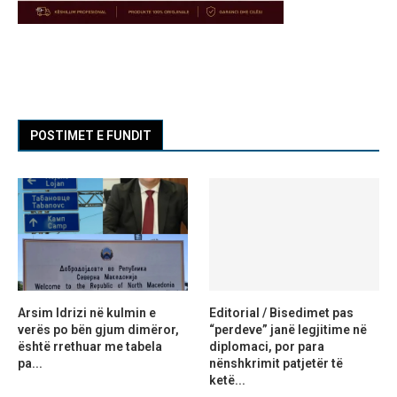
POSTIMET E FUNDIT
Arsim Idrizi në kulmin e
Editorial / Bisedimet pas
verës po bën gjum dimëror,
“perdeve” janë legjitime në
është rrethuar me tabela
diplomaci, por para
pa...
nënshkrimit patjetër të
ketë...