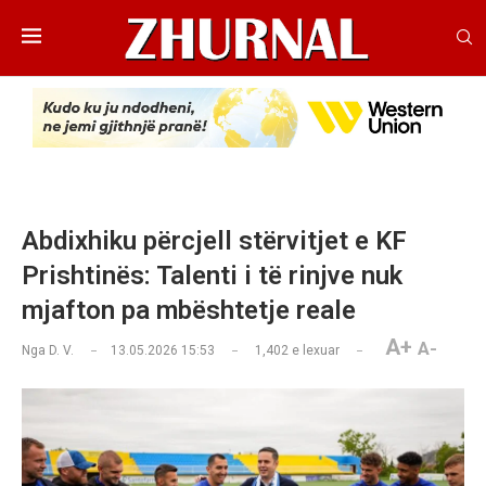
Abdixhiku përcjell stërvitjet e KF
Prishtinës: Talenti i të rinjve nuk
mjafton pa mbështetje reale
A+
A-
Nga
D. V.
13.05.2026 15:53
1,402
e lexuar