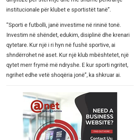
institucionale për klubet e sportistët tanë”.
“Sporti e futbolli, janë investime në rininë tonë.
Investim në shëndet, edukim, disiplinë dhe krenari
qytetare. Kur një i ri hyn në fushë sportive, ai
shndërrohet në aset. Kur një klub mbështetet, një
qytet merr frymë më ndryshe. E kur sporti ngritet,
ngrihet edhe vetë shoqëria jonë”, ka shkruar ai.