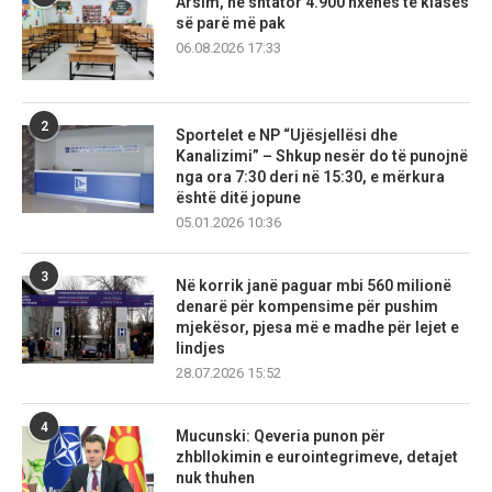
Arsim, në shtator 4.900 nxënës të klasës
së parë më pak
06.08.2026 17:33
2
Sportelet e NP “Ujësjellësi dhe
Kanalizimi” – Shkup nesër do të punojnë
nga ora 7:30 deri në 15:30, e mërkura
është ditë jopune
05.01.2026 10:36
3
Në korrik janë paguar mbi 560 milionë
denarë për kompensime për pushim
mjekësor, pjesa më e madhe për lejet e
lindjes
28.07.2026 15:52
4
Mucunski: Qeveria punon për
zhbllokimin e eurointegrimeve, detajet
nuk thuhen