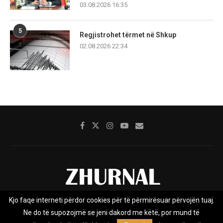
03.08.2026 16:35
5
Regjistrohet tërmet në Shkup
02.08.2026 22:34
Kjo faqe interneti përdor cookies për të përmirësuar përvojën tuaj.
Rreth nesh
Impresumi
Marketing
Kontakt
Ne do të supozojmë se jeni dakord me këtë, por mund të
Privacy Policy