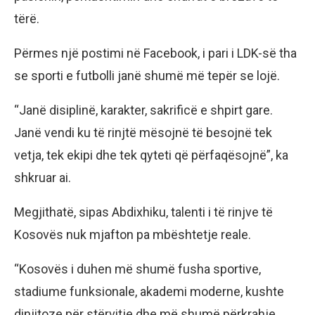
tërë.
Përmes një postimi në Facebook, i pari i LDK-së tha
se sporti e futbolli janë shumë më tepër se lojë.
“Janë disiplinë, karakter, sakrificë e shpirt gare.
Janë vendi ku të rinjtë mësojnë të besojnë tek
vetja, tek ekipi dhe tek qyteti që përfaqësojnë”, ka
shkruar ai.
Megjithatë, sipas Abdixhiku, talenti i të rinjve të
Kosovës nuk mjafton pa mbështetje reale.
“Kosovës i duhen më shumë fusha sportive,
stadiume funksionale, akademi moderne, kushte
dinjitoze për stërvitje dhe më shumë përkrahje