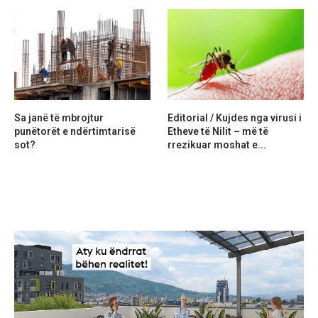
Sa janë të mbrojtur
Editorial / Kujdes nga virusi i
punëtorët e ndërtimtarisë
Etheve të Nilit – më të
sot?
rrezikuar moshat e...