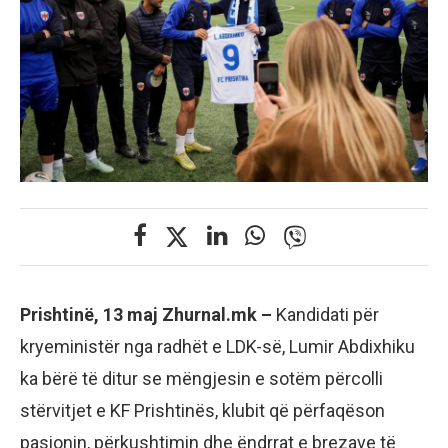
Prishtinë, 13 maj Zhurnal.mk –
Kandidati për
kryeministër nga radhët e LDK-së, Lumir Abdixhiku
ka bërë të ditur se mëngjesin e sotëm përcolli
stërvitjet e KF Prishtinës, klubit që përfaqëson
pasionin, përkushtimin dhe ëndrrat e brezave të