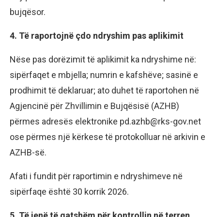
bujqësor.
4. Të raportojnë çdo ndryshim pas aplikimit
Nëse pas dorëzimit të aplikimit ka ndryshime në:
sipërfaqet e mbjella; numrin e kafshëve; sasinë e
prodhimit të deklaruar; ato duhet të raportohen në
Agjencinë për Zhvillimin e Bujqësisë (AZHB)
përmes adresës elektronike pd.azhb@rks-gov.net
ose përmes një kërkese të protokolluar në arkivin e
AZHB-së.
Afati i fundit për raportimin e ndryshimeve në
sipërfaqe është 30 korrik 2026.
5. Të jenë të gatshëm për kontrollin në terren