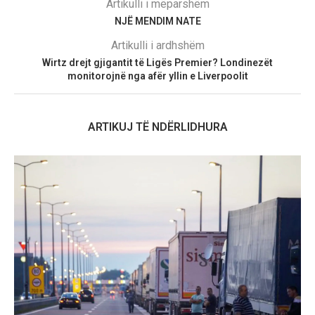
Artikulli i mëparshëm
NJË MENDIM NATE
Artikulli i ardhshëm
Wirtz drejt gjigantit të Ligës Premier? Londinezët
monitorojnë nga afër yllin e Liverpoolit
ARTIKUJ TË NDËRLIDHURA