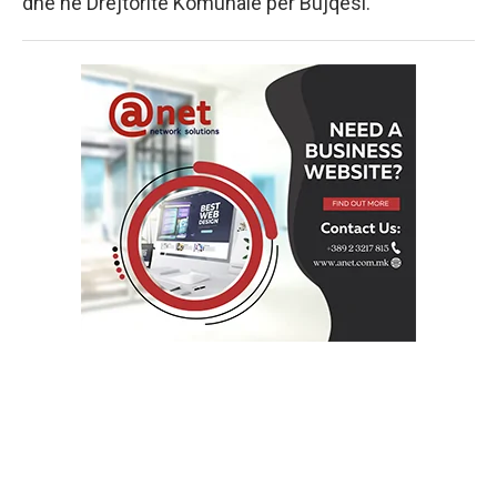
dhe në Drejtoritë Komunale për Bujqësi.