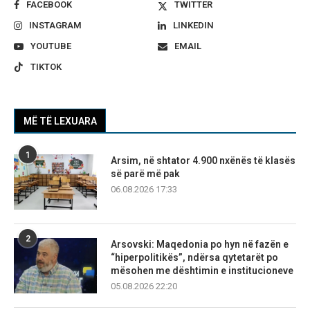
FACEBOOK
TWITTER
INSTAGRAM
LINKEDIN
YOUTUBE
EMAIL
TIKTOK
MË TË LEXUARA
1
Arsim, në shtator 4.900 nxënës të klasës
së parë më pak
06.08.2026 17:33
2
Arsovski: Maqedonia po hyn në fazën e
“hiperpolitikës”, ndërsa qytetarët po
mësohen me dështimin e institucioneve
05.08.2026 22:20