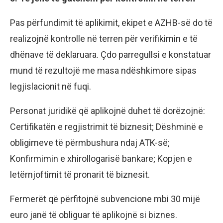
Pas përfundimit të aplikimit, ekipet e AZHB-së do të
realizojnë kontrolle në terren për verifikimin e të
dhënave të deklaruara. Çdo parregullsi e konstatuar
mund të rezultojë me masa ndëshkimore sipas
legjislacionit në fuqi.
Personat juridikë që aplikojnë duhet të dorëzojnë:
Certifikatën e regjistrimit të biznesit; Dëshminë e
obligimeve të përmbushura ndaj ATK-së;
Konfirmimin e xhirollogarisë bankare; Kopjen e
letërnjoftimit të pronarit të biznesit.
Fermerët që përfitojnë subvencione mbi 30 mijë
euro janë të obliguar të aplikojnë si biznes.