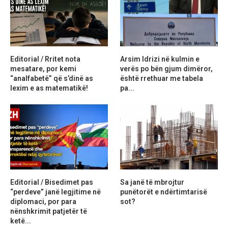
Editorial / Rritet nota
Arsim Idrizi në kulmin e
mesatare, por kemi
verës po bën gjum dimëror,
“analfabetë” që s’dinë as
është rrethuar me tabela
lexim e as matematikë!
pa...
Editorial / Bisedimet pas
Sa janë të mbrojtur
“perdeve” janë legjitime në
punëtorët e ndërtimtarisë
diplomaci, por para
sot?
nënshkrimit patjetër të
ketë...