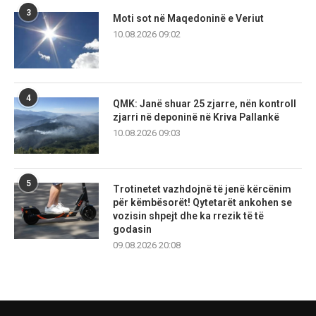
3
Moti sot në Maqedoninë e Veriut
10.08.2026 09:02
4
QMK: Janë shuar 25 zjarre, nën kontroll
zjarri në deponinë në Kriva Pallankë
10.08.2026 09:03
5
Trotinetet vazhdojnë të jenë kërcënim
për këmbësorët! Qytetarët ankohen se
vozisin shpejt dhe ka rrezik të të
godasin
09.08.2026 20:08