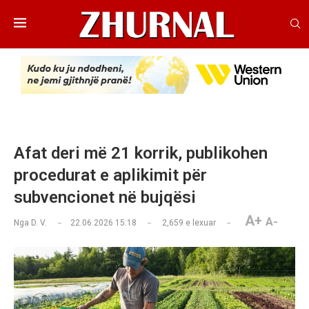
Afat deri më 21 korrik, publikohen
procedurat e aplikimit për
subvencionet në bujqësi
A+
A-
Nga
D. V.
22.06.2026 15:18
2,659
e lexuar