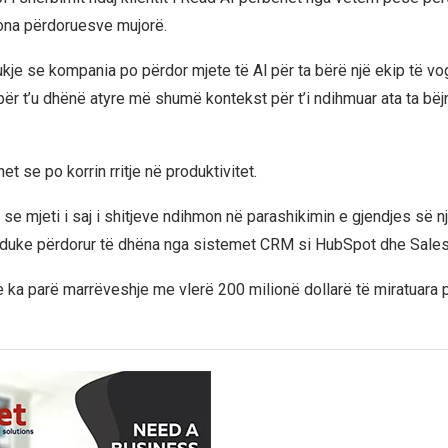
ona përdoruesve mujorë.
ukje se kompania po përdor mjete të Al për ta bërë një ekip të v
për t’u dhënë atyre më shumë kontekst për t’i ndihmuar ata ta bëj
t se po korrin rritje në produktivitet.
 se mjeti i saj i shitjeve ndihmon në parashikimin e gjendjes së n
 duke përdorur të dhëna nga sistemet CRM si HubSpot dhe Sales
se ka parë marrëveshje me vlerë 200 milionë dollarë të miratuara 