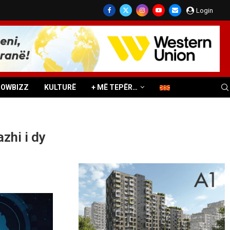
Login
HOWBIZZ
KULTURË
+ MË TEPËR…
zhi i dy