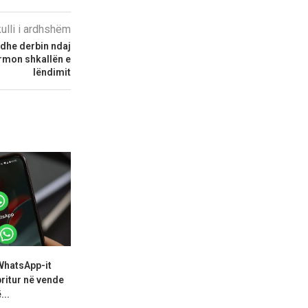
kulli i ardhshëm
edhe derbin ndaj
firmon shkallën e
lëndimit
 WhatsApp-it
Të lodhur nga përmbajtja
A po i shkatër
ritur në vende
artificiale? Snapchat ndryshon
p
...
rregullat...
04.08.2