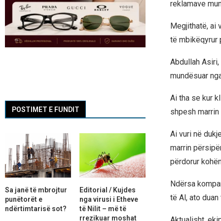
reklamave mund
Megjithatë, ai 
të mbikëqyrur 
Abdullah Asiri
mundësuar nga 
Ai tha se kur k
POSTIMET E FUNDIT
shpesh marrin 
Ai vuri në duk
marrin përsipë
përdorur kohën
Ndërsa kompani
Sa janë të mbrojtur
Editorial / Kujdes
të Al, ato duan
punëtorët e
nga virusi i Etheve
ndërtimtarisë sot?
të Nilit – më të
rrezikuar moshat
Aktualisht, eki