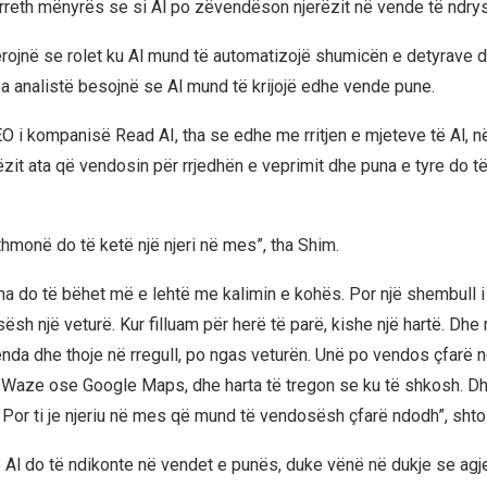
reth mënyrës se si Al po zëvendëson njerëzit në vende të ndry
rojnë se rolet ku Al mund të automatizojë shumicën e detyrave d
a analistë besojnë se Al mund të krijojë edhe vende pune.
O i kompanisë Read AI, tha se edhe me rritjen e mjeteve të Al, në
ëzit ata që vendosin për rrjedhën e veprimit dhe puna e tyre do të
thmonë do të ketë një njeri në mes”, tha Shim.
a do të bëhet më e lehtë me kalimin e kohës. Por një shembull i
sësh një veturë. Kur filluam për herë të parë, kishe një hartë. Dhe n
nda dhe thoje në rregull, po ngas veturën. Unë po vendos çfarë n
n Waze ose Google Maps, dhe harta të tregon se ku të shkosh. Dhe
 Por ti je njeriu në mes që mund të vendosësh çfarë ndodh”, shtoi
 Al do të ndikonte në vendet e punës, duke vënë në dukje se agj