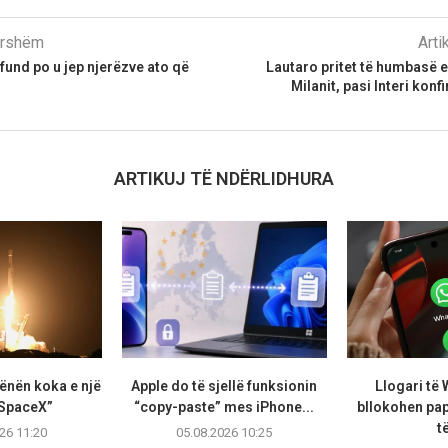
parshëm
Arti
fund po u jep njerëzve ato që
Lautaro pritet të humbasë 
Milanit, pasi Interi kon
ARTIKUJ TË NDËRLIDHURA
ënën koka e një
Apple do të sjellë funksionin
Llogari të
 SpaceX”
“copy-paste” mes iPhone...
bllokohen pap
të
26 11:20
05.08.2026 10:25