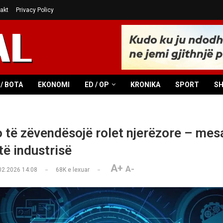
akt
Privacy Policy
/ BOTA
EKONOMI
ED / OP
KRONIKA
SPORT
S
o të zëvendësojë rolet njerëzore – mesa
të industrisë
A+
A-
02.2026 14:08
68K
e lexuar