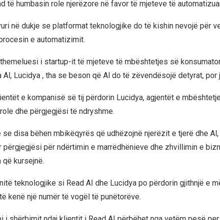
 të humbasin role njerëzore në favor të mjeteve të automatizua
vuri në dukje se platformat teknologjike do të kishin nevojë për 
procesin e automatizimit.
, themeluesi i startup-it të mjeteve të mbështetjes së konsumato
Al, Lucidya , tha se beson që Al do të zëvendësojë detyrat, por j
lientët e kompanisë së tij përdorin Lucidya, agjentët e mbështetj
role dhe përgjegjësi të ndryshme.
je se disa bëhen mbikëqyrës që udhëzojnë njerëzit e tjerë dhe Al,
r përgjegjësi për ndërtimin e marrëdhënieve dhe zhvillimin e biz
 që kursejnë.
të teknologjike si Read AI dhe Lucidya po përdorin gjithnjë e 
 të kenë një numër të vogël të punëtorëve.
pi i shërbimit ndaj klientit i Read AI përbëhet nga vetëm pesë pers