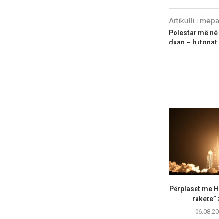
Artikulli i më
Polestar më në 
duan – butonat
Përplaset me H
rakete”
06.08.20