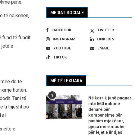
shme pune.
MEDIAT SOCIALE
o të ndikohen,
FACEBOOK
TWITTER
 fund të fundit
INSTAGRAM
LINKEDIN
 jetë e
YOUTUBE
EMAIL
TIKTOK
MË TË LEXUARA
 mirë do të
xirrje hartën.
1
Në korrik janë paguar
dodh. Tani të
mbi 560 milionë
 ti thjesht po
denarë për
 ai.
kompensime për
pushim mjekësor,
pjesa më e madhe
encitë e
për lejet e lindjes