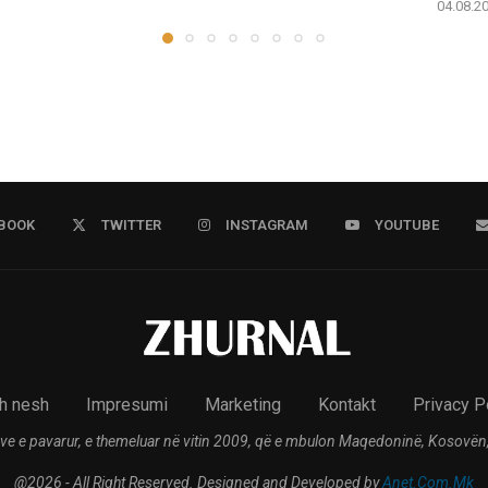
04.08.2
BOOK
TWITTER
INSTAGRAM
YOUTUBE
h nesh
Impresumi
Marketing
Kontakt
Privacy P
ve e pavarur, e themeluar në vitin 2009, që e mbulon Maqedoninë, Kosovën,
@2026 - All Right Reserved. Designed and Developed by
Anet.Com.Mk