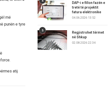
4
DAP-i e fillon fazën e
tretë të projektit
fatura elektronike
ogël më
04.06.2026 13:52
në punën e tyre
5
Regjistrohet tërmet
në Shkup
02.08.2026 22:34
jë
force.
përmes atij