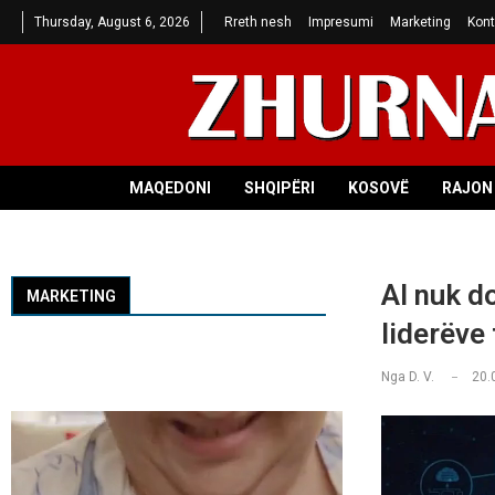
Thursday, August 6, 2026
Rreth nesh
Impresumi
Marketing
Kont
MAQEDONI
SHQIPËRI
KOSOVË
RAJON 
Al nuk d
MARKETING
liderëve 
Nga
D. V.
20.