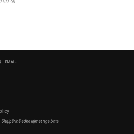
026 23:08
04.08.2026 14:33
EMAIL
olicy
 Shqipërinë edhe lajmet nga bota.