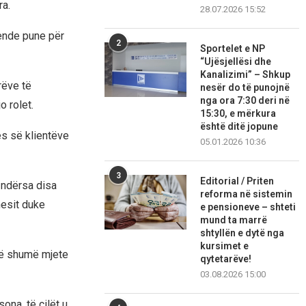
ra.
28.07.2026 15:52
vende pune për
2
Sportelet e NP
“Ujësjellësi dhe
Kanalizimi” – Shkup
rëve të
nesër do të punojnë
nga ora 7:30 deri në
o rolet.
15:30, e mërkura
është ditë jopune
es së klientëve
05.01.2026 10:36
3
Editorial / Priten
 ndërsa disa
reforma në sistemin
nesit duke
e pensioneve – shteti
mund ta marrë
shtyllën e dytë nga
kursimet e
më shumë mjete
qytetarëve!
03.08.2026 15:00
ona, të cilët u