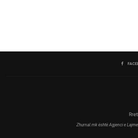
FACE
Rret
Zhurnal.mk është Agjenci e Lajme