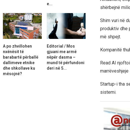
e...
shërbejnë mili
Shim vuri në d
produktiv dhe 
më shpejt.
A po zhvillohen
Editorial / Mos
Kompanitë thuhe
nxënësit të
gjuani me armë
barabartë përballë
nëpër dasma –
Read AI njoftoi
dallimeve etnike
mund të përfundoni
dhe shkollave ku
deri në 5...
marrëveshjeje
mësojnë?
Startup-i tha 
sistemi.