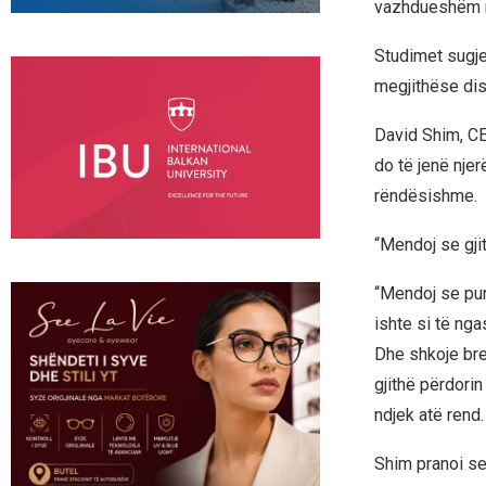
vazhdueshëm r
Studimet sugje
megjithëse dis
David Shim, CE
do të jenë njer
rëndësishme.
“Mendoj se gji
“Mendoj se pun
ishte si të nga
Dhe shkoje bre
gjithë përdori
ndjek atë rend.
Shim pranoi se