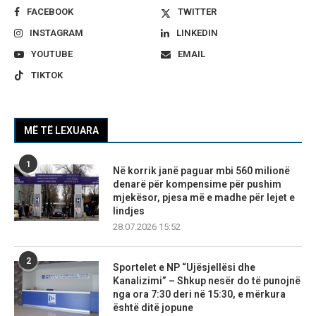
FACEBOOK
TWITTER
INSTAGRAM
LINKEDIN
YOUTUBE
EMAIL
TIKTOK
MË TË LEXUARA
1
Në korrik janë paguar mbi 560 milionë
denarë për kompensime për pushim
mjekësor, pjesa më e madhe për lejet e
lindjes
28.07.2026 15:52
2
Sportelet e NP “Ujësjellësi dhe
Kanalizimi” – Shkup nesër do të punojnë
nga ora 7:30 deri në 15:30, e mërkura
është ditë jopune