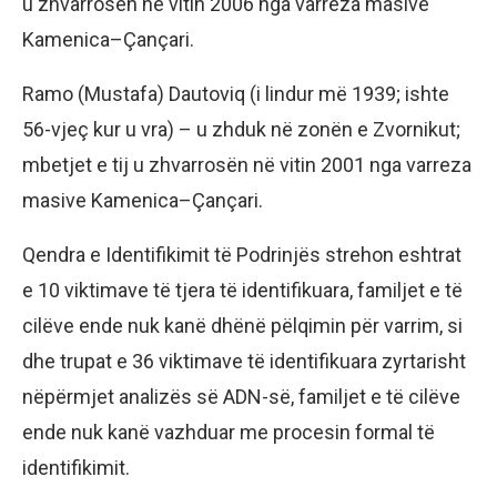
u zhvarrosën në vitin 2006 nga varreza masive
Kamenica–Çançari.
Ramo (Mustafa) Dautoviq (i lindur më 1939; ishte
56-vjeç kur u vra) – u zhduk në zonën e Zvornikut;
mbetjet e tij u zhvarrosën në vitin 2001 nga varreza
masive Kamenica–Çançari.
Qendra e Identifikimit të Podrinjës strehon eshtrat
e 10 viktimave të tjera të identifikuara, familjet e të
cilëve ende nuk kanë dhënë pëlqimin për varrim, si
dhe trupat e 36 viktimave të identifikuara zyrtarisht
nëpërmjet analizës së ADN-së, familjet e të cilëve
ende nuk kanë vazhduar me procesin formal të
identifikimit.