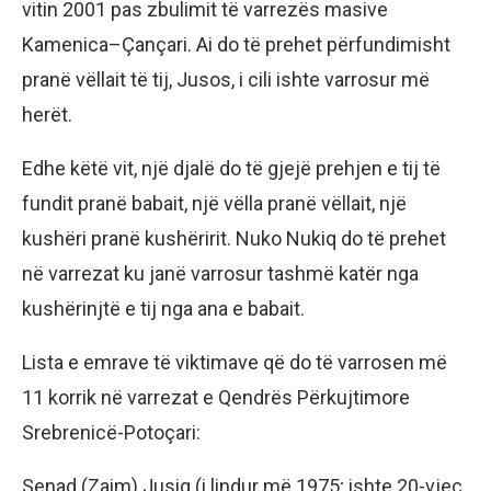
vitin 2001 pas zbulimit të varrezës masive
Kamenica–Çançari. Ai do të prehet përfundimisht
pranë vëllait të tij, Jusos, i cili ishte varrosur më
herët.
Edhe këtë vit, një djalë do të gjejë prehjen e tij të
fundit pranë babait, një vëlla pranë vëllait, një
kushëri pranë kushëririt. Nuko Nukiq do të prehet
në varrezat ku janë varrosur tashmë katër nga
kushërinjtë e tij nga ana e babait.
Lista e emrave të viktimave që do të varrosen më
11 korrik në varrezat e Qendrës Përkujtimore
Srebrenicë-Potoçari:
Senad (Zaim) Jusiq (i lindur më 1975; ishte 20-vjeç