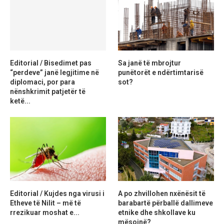
Editorial / Bisedimet pas
Sa janë të mbrojtur
“perdeve” janë legjitime në
punëtorët e ndërtimtarisë
diplomaci, por para
sot?
nënshkrimit patjetër të
ketë...
Editorial / Kujdes nga virusi i
A po zhvillohen nxënësit të
Etheve të Nilit – më të
barabartë përballë dallimeve
rrezikuar moshat e...
etnike dhe shkollave ku
mësojnë?