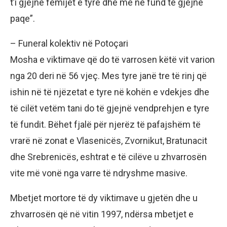
t’i gjejnë fëmijët e tyre dhe më në fund të gjejnë
paqe”.
– Funeral kolektiv në Potoçari
Mosha e viktimave që do të varrosen këtë vit varion
nga 20 deri në 56 vjeç. Mes tyre janë tre të rinj që
ishin në të njëzetat e tyre në kohën e vdekjes dhe
të cilët vetëm tani do të gjejnë vendprehjen e tyre
të fundit. Bëhet fjalë për njerëz të pafajshëm të
vrarë në zonat e Vlasenicës, Zvornikut, Bratunacit
dhe Srebrenicës, eshtrat e të cilëve u zhvarrosën
vite më vonë nga varre të ndryshme masive.
Mbetjet mortore të dy viktimave u gjetën dhe u
zhvarrosën që në vitin 1997, ndërsa mbetjet e