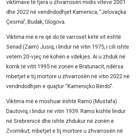
viktimave të tjera u zhvarrosën midis viteve 2001
dhe 2022 në vendndodhjet Kamenica, “Jelovaçka
Çesma”, Budak, Glogova.
Viktima më e re që do të varroset këtë vit është
Senad (Zaim) Jusiq, i lindur në vitin 1975, i cili ishte
vetëm 20-vjeç në kohën e vdekjes. Ai u zhduk në
korrik të vitit 1995 në zonën e Bratunacit, ndërsa
mbetjet e tij mortore u zhvarrosën në vitin 2022 në
vendndodhjen e quajtur “Kameniçko Bërdo”.
Viktima më e moshuar është Ramo (Mustafa)
Dautoviq, i lindur në vitin 1939. Ramo kishte lindur
në Srebrenicë dhe ishte zhdukur në zonën e
Zvornikut; mbetjet e tij mortore u zhvarrosën në