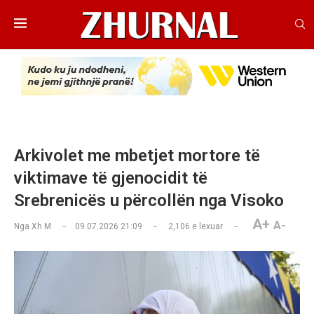
Arkivolet me mbetjet mortore të
viktimave të gjenocidit të
Srebrenicës u përcollën nga Visoko
A+
A-
Nga
Xh M
09.07.2026 21:09
2,106
e lexuar