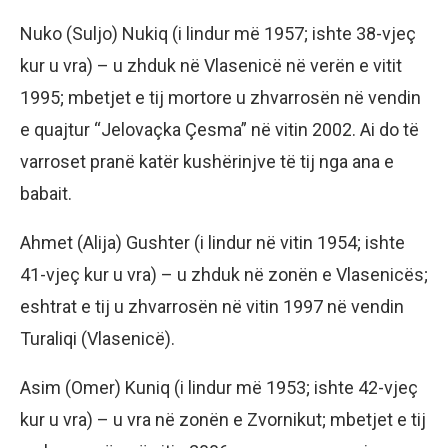
Nuko (Suljo) Nukiq (i lindur më 1957; ishte 38-vjeç
kur u vra) – u zhduk në Vlasenicë në verën e vitit
1995; mbetjet e tij mortore u zhvarrosën në vendin
e quajtur “Jelovaçka Çesma” në vitin 2002. Ai do të
varroset pranë katër kushërinjve të tij nga ana e
babait.
Ahmet (Alija) Gushter (i lindur në vitin 1954; ishte
41-vjeç kur u vra) – u zhduk në zonën e Vlasenicës;
eshtrat e tij u zhvarrosën në vitin 1997 në vendin
Turaliqi (Vlasenicë).
Asim (Omer) Kuniq (i lindur më 1953; ishte 42-vjeç
kur u vra) – u vra në zonën e Zvornikut; mbetjet e tij