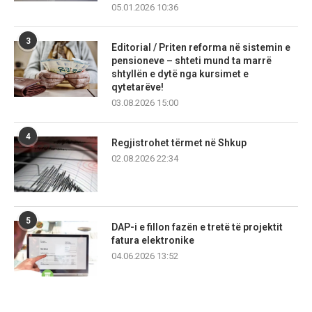
05.01.2026 10:36
3
Editorial / Priten reforma në sistemin e
pensioneve – shteti mund ta marrë
shtyllën e dytë nga kursimet e
qytetarëve!
03.08.2026 15:00
4
Regjistrohet tërmet në Shkup
02.08.2026 22:34
5
DAP-i e fillon fazën e tretë të projektit
fatura elektronike
04.06.2026 13:52