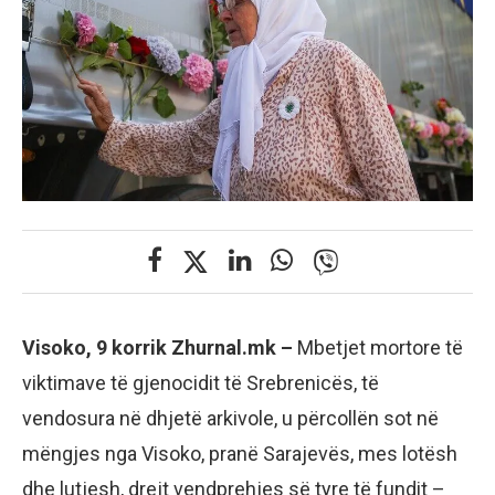
Visoko, 9 korrik Zhurnal.mk –
Mbetjet mortore të
viktimave të gjenocidit të Srebrenicës, të
vendosura në dhjetë arkivole, u përcollën sot në
mëngjes nga Visoko, pranë Sarajevës, mes lotësh
dhe lutjesh, drejt vendprehjes së tyre të fundit –