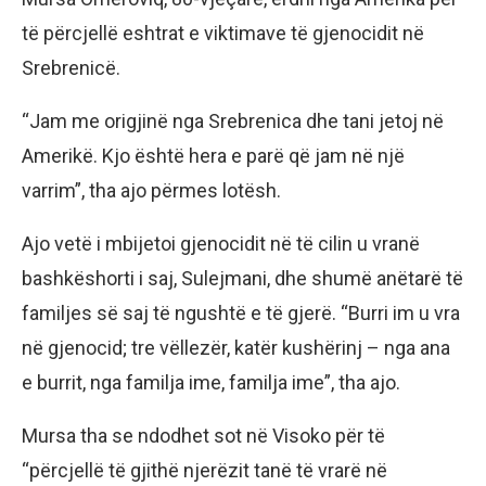
të përcjellë eshtrat e viktimave të gjenocidit në
Srebrenicë.
“Jam me origjinë nga Srebrenica dhe tani jetoj në
Amerikë. Kjo është hera e parë që jam në një
varrim”, tha ajo përmes lotësh.
Ajo vetë i mbijetoi gjenocidit në të cilin u vranë
bashkëshorti i saj, Sulejmani, dhe shumë anëtarë të
familjes së saj të ngushtë e të gjerë. “Burri im u vra
në gjenocid; tre vëllezër, katër kushërinj – nga ana
e burrit, nga familja ime, familja ime”, tha ajo.
Mursa tha se ndodhet sot në Visoko për të
“përcjellë të gjithë njerëzit tanë të vrarë në