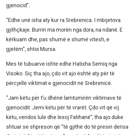
gjenocid”.
“Edhe unë isha aty kur ra Srebrenica. I mbijetova
gjithçkaje. Burrin ma morën nga dora, na ndanë. E
kërkuam dhe, pas shumë e shumë vitesh, e
gjetëm”, shtoi Mursa.
Mes të tubuarve ishte edhe Hatixha Semiq nga
Visoko. Siç tha ajo, çdo vit ajo është aty për të
përcjellë viktimat e gjenocidit në Srebrenicë.
“Jam këtu për t’u dhënë lamtumirën viktimave të
gjenocidit. Jemi këtu për të vrarët. Çdo vit që vij
këtu, vendos lule dhe lexoj Fatihanë”, tha ajo duke
shtuar se shpreson që “të gjithë do të presin derisa