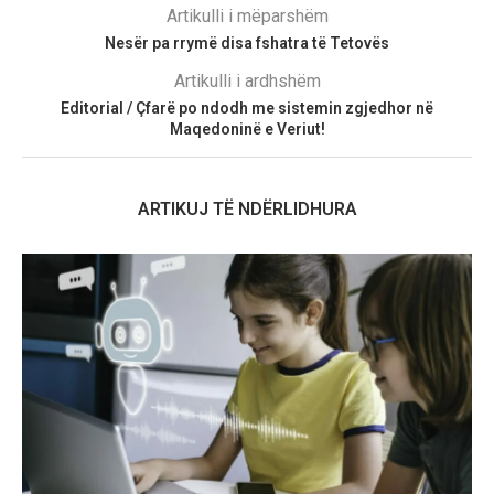
Artikulli i mëparshëm
Nesër pa rrymë disa fshatra të Tetovës
Artikulli i ardhshëm
Editorial / Çfarë po ndodh me sistemin zgjedhor në
Maqedoninë e Veriut!
ARTIKUJ TË NDËRLIDHURA