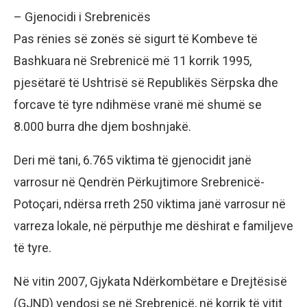
– Gjenocidi i Srebrenicës
Pas rënies së zonës së sigurt të Kombeve të
Bashkuara në Srebrenicë më 11 korrik 1995,
pjesëtarë të Ushtrisë së Republikës Sërpska dhe
forcave të tyre ndihmëse vranë më shumë se
8.000 burra dhe djem boshnjakë.
Deri më tani, 6.765 viktima të gjenocidit janë
varrosur në Qendrën Përkujtimore Srebrenicë-
Potoçari, ndërsa rreth 250 viktima janë varrosur në
varreza lokale, në përputhje me dëshirat e familjeve
të tyre.
Në vitin 2007, Gjykata Ndërkombëtare e Drejtësisë
(GJND) vendosi se në Srebrenicë, në korrik të vitit