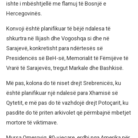
ishte i mbështjellë me flamuj të Bosnjë e
Hercegovinës.
Konvoji është planifikuar të bëjë ndalesa të
shkurtra në Ilijash dhe Vogoshqa si dhe në
Sarajevë, konkretisht para ndërtesës së
Presidencës së BeH-së, Memorialit të Fëmijëve të
Vrarë të Sarajevës, tregut Markale dhe Bashkisë.
Më pas, kolona do të niset drejt Srebrenicës, ku
është planifikuar një ndalesë para Xhamisë së
Qytetit, e më pas do të vazhdojë drejt Potoçarit, ku
pasdite do të priten arkivolet që përmbajnë mbetjet
mortore të viktimave.
Mursa Omeroviq, 80-vjeçare, erdhi nga Amerika për