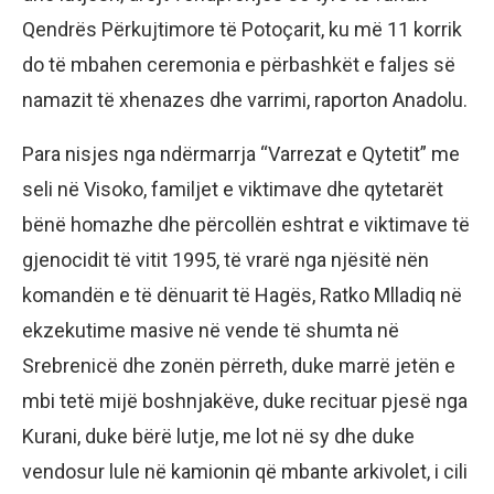
Qendrës Përkujtimore të Potoçarit, ku më 11 korrik
do të mbahen ceremonia e përbashkët e faljes së
namazit të xhenazes dhe varrimi, raporton Anadolu.
Para nisjes nga ndërmarrja “Varrezat e Qytetit” me
seli në Visoko, familjet e viktimave dhe qytetarët
bënë homazhe dhe përcollën eshtrat e viktimave të
gjenocidit të vitit 1995, të vrarë nga njësitë nën
komandën e të dënuarit të Hagës, Ratko Mlladiq në
ekzekutime masive në vende të shumta në
Srebrenicë dhe zonën përreth, duke marrë jetën e
mbi tetë mijë boshnjakëve, duke recituar pjesë nga
Kurani, duke bërë lutje, me lot në sy dhe duke
vendosur lule në kamionin që mbante arkivolet, i cili