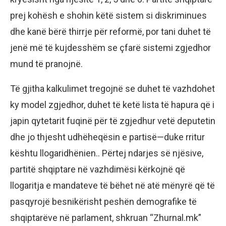
prej kohësh e shohin këtë sistem si diskriminues
dhe kanë bërë thirrje për reformë, por tani duhet të
jenë më të kujdesshëm se çfarë sistemi zgjedhor
mund të pranojnë.
Të gjitha kalkulimet tregojnë se duhet të vazhdohet
ky model zgjedhor, duhet të ketë lista të hapura që i
japin qytetarit fuqinë për të zgjedhur vetë deputetin
dhe jo thjesht udhëheqësin e partisë—duke rritur
kështu llogaridhënien.. Përtej ndarjes së njësive,
partitë shqiptare në vazhdimësi kërkojnë që
llogaritja e mandateve të bëhet në atë mënyrë që të
pasqyrojë besnikërisht peshën demografike të
shqiptarëve në parlament, shkruan “Zhurnal.mk”