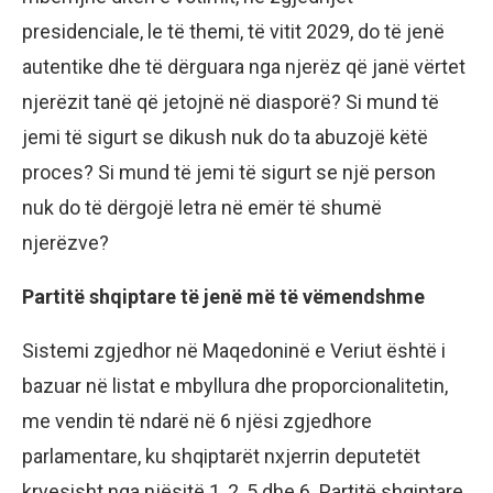
presidenciale, le të themi, të vitit 2029, do të jenë
autentike dhe të dërguara nga njerëz që janë vërtet
njerëzit tanë që jetojnë në diasporë? Si mund të
jemi të sigurt se dikush nuk do ta abuzojë këtë
proces? Si mund të jemi të sigurt se një person
nuk do të dërgojë letra në emër të shumë
njerëzve?
Partitë shqiptare të jenë më të vëmendshme
Sistemi zgjedhor në Maqedoninë e Veriut është i
bazuar në listat e mbyllura dhe proporcionalitetin,
me vendin të ndarë në 6 njësi zgjedhore
parlamentare, ku shqiptarët nxjerrin deputetët
kryesisht nga njësitë 1, 2, 5 dhe 6. Partitë shqiptare