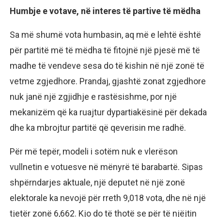
Humbje e votave, në interes të partive të mëdha
Sa më shumë vota humbasin, aq më e lehtë është
për partitë më të mëdha të fitojnë një pjesë më të
madhe të vendeve sesa do të kishin në një zonë të
vetme zgjedhore. Prandaj, gjashtë zonat zgjedhore
nuk janë një zgjidhje e rastësishme, por një
mekanizëm që ka ruajtur dypartiakësinë për dekada
dhe ka mbrojtur partitë që qeverisin me radhë.
Për më tepër, modeli i sotëm nuk e vlerëson
vullnetin e votuesve në mënyrë të barabartë. Sipas
shpërndarjes aktuale, një deputet në një zonë
elektorale ka nevojë për rreth 9,018 vota, dhe në një
tjetër zonë 6,662. Kjo do të thotë se për të njëjtin