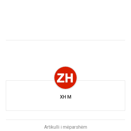
XH M
Artikulli i mëparshëm