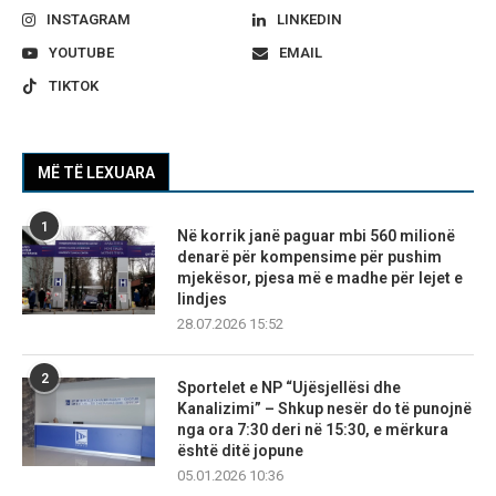
INSTAGRAM
LINKEDIN
YOUTUBE
EMAIL
TIKTOK
MË TË LEXUARA
1
Në korrik janë paguar mbi 560 milionë
denarë për kompensime për pushim
mjekësor, pjesa më e madhe për lejet e
lindjes
28.07.2026 15:52
2
Sportelet e NP “Ujësjellësi dhe
Kanalizimi” – Shkup nesër do të punojnë
nga ora 7:30 deri në 15:30, e mërkura
është ditë jopune
05.01.2026 10:36