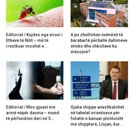
Editorial / Kujdes nga virusi i
A po zhvillohen nxënësit të
Etheve të Nilit – më të
barabartë përballë dallimeve
rrezikuar moshat e...
etnike dhe shkollave ku
mësojnë?
Editorial / Mos gjuani me
Gjuha shqipe anashkalohet
armë nëpër dasma – mund
në tabelat orientuese për
të përfundoni deri në 5...
fshatin e banuar plotësisht
me shqiptarë, Llojan, kur...