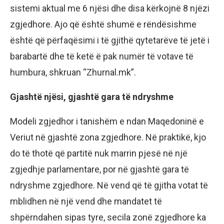
sistemi aktual me 6 njësi dhe disa kërkojnë 8 njëzi
zgjedhore. Ajo që është shumë e rëndësishme
është që përfaqësimi i të gjithë qytetarëve të jetë i
barabartë dhe të ketë ë pak numër të votave të
humbura, shkruan “Zhurnal.mk”.
Gjashtë njësi, gjashtë gara të ndryshme
Modeli zgjedhor i tanishëm e ndan Maqedoninë e
Veriut në gjashtë zona zgjedhore. Në praktikë, kjo
do të thotë që partitë nuk marrin pjesë në një
zgjedhje parlamentare, por në gjashtë gara të
ndryshme zgjedhore. Në vend që të gjitha votat të
mblidhen në një vend dhe mandatet të
shpërndahen sipas tyre, secila zonë zgjedhore ka