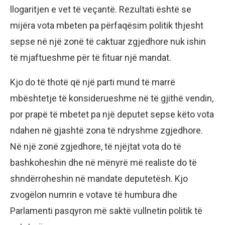
llogaritjen e vet të veçantë. Rezultati është se
mijëra vota mbeten pa përfaqësim politik thjesht
sepse në një zonë të caktuar zgjedhore nuk ishin
të mjaftueshme për të fituar një mandat.
Kjo do të thotë që një parti mund të marrë
mbështetje të konsiderueshme në të gjithë vendin,
por prapë të mbetet pa një deputet sepse këto vota
ndahen në gjashtë zona të ndryshme zgjedhore.
Në një zonë zgjedhore, të njëjtat vota do të
bashkoheshin dhe në mënyrë më realiste do të
shndërroheshin në mandate deputetësh. Kjo
zvogëlon numrin e votave të humbura dhe
Parlamenti pasqyron më saktë vullnetin politik të