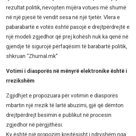
rezultat politik, nevojiten mijëra votues më shumë
në një pjesë të vendit sesa në një tjetër. Vlera e
pabarabartë e votës është pasojë e drejtpërdrejtë e
një modeli zgjedhor që prej kohësh nuk ka qenë në
gjendje të sigurojë përfaqësim të barabartë politik,
shkruan “Zhurnal.mk”
Votimi i diasporës në mënyrë elektronike është i
rrezikshëm
Zgjidhjet e propozuara për votimin e diasporës
mbartin një rrezik të lartë abuzimi, gjë që dëmton
drejtpërdrejt besimin e publikut në procesin
zgjedhor në përgjithësi.
Ky është një propozim krejtësisht i ndryshëm nga