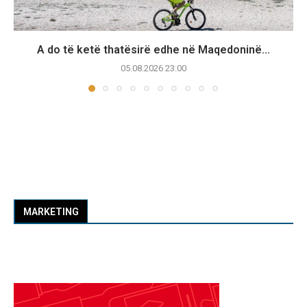
A do të ketë thatësirë edhe në Maqedoninë...
05.08.2026 23:00
MARKETING