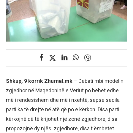
Shkup, 9 korrik Zhurnal.mk
– Debati mbi modelin
zgjedhor në Maqedoninë e Veriut po bëhet edhe
më i rëndësishëm dhe më i nxehtë, sepse secila
parti ka të drejtë në atë që po e kërkon. Disa parti
kërkojnë që të krijohet një zonë zgjedhore, disa
propozojnë dy njësi zgjedhore, disa t ëmbetet