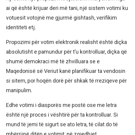
ai që është krijuar deri më tani, një sistem votimi ku
votuesit votojnë me gjurmë gishtash, verifikim
identiteti etj.
Propozimi për votim elektronik realisht është diçka
absolutisht e pamundur për t’u kontrolluar, diçka që
shumë demokraci më të zhvilluara se e
Maqedonisë së Veriut kanë planifikuar ta vendosin
si sitem, por hoqën dorë për shkak të rreziqeve për
manipulim.
Edhe votimi i diasporës me postë ose me letra
është një proces i vështirë për ta kontrolluar. Si
mund të jemi të sigurt se ato letra, të cilat do të
mbërrijnë ditën e votimit, në zgjedhjet