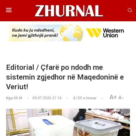
Editorial / Çfarë po ndodh me
sistemin zgjedhor në Maqedoninë e
Veriut!
A+
A-
Nga
Xh M
09.07.2026 21:16
4,155
e lexuar