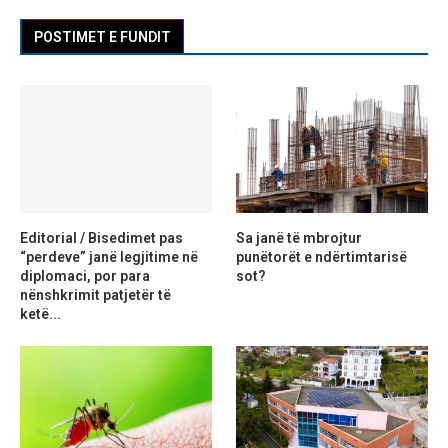
POSTIMET E FUNDIT
Editorial / Bisedimet pas
Sa janë të mbrojtur
“perdeve” janë legjitime në
punëtorët e ndërtimtarisë
diplomaci, por para
sot?
nënshkrimit patjetër të
ketë...