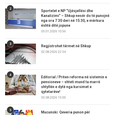
2
Sportelet e NP “Ujësjellësi dhe
Kanalizimi” – Shkup nesër do të punojnë
nga ora 7:30 deri në 15:30, e mërkura
është ditë jopune
05.01.2026 10:36
3
Regjistrohet tërmet në Shkup
02.08.2026 22:34
4
Editorial / Priten reforma në sistemin e
pensioneve – shteti mund ta marrë
shtyllën e dytë nga kursimet e
qytetarëve!
03.08.2026 15:00
5
Mucunski: Qeveria punon për