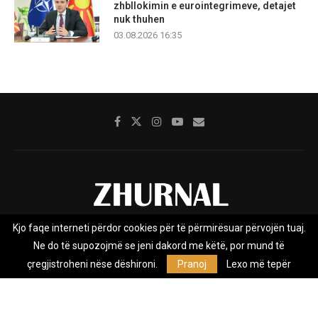
zhbllokimin e eurointegrimeve, detajet
nuk thuhen
03.08.2026 16:35
Kjo faqe interneti përdor cookies për të përmirësuar përvojën tuaj.
Rreth nesh
Impresumi
Marketing
Kontakt
Ne do të supozojmë se jeni dakord me këtë, por mund të
Privacy Policy
çregjistroheni nëse dëshironi.
Pranoj
Lexo më tepër
Zhurnal.mk është Agjenci e Lajmeve e pavarur, e themeluar në vitin
2009, që e mbulon Maqedoninë, Kosovën, Shqipërinë edhe lajmet
nga bota.