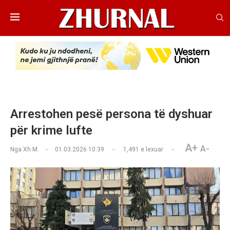
Arrestohen pesë persona të dyshuar
për krime lufte
A+
A-
Nga
Xh M
01.03.2026 10:39
1,491
e lexuar