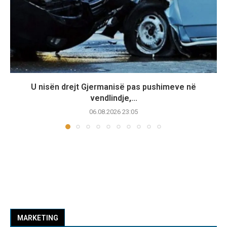
U nisën drejt Gjermanisë pas pushimeve në
vendlindje,...
06.08.2026 23:05
MARKETING