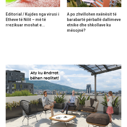
Editorial / Kujdes nga virusi i
A po zhvillohen nxënësit të
Etheve të Nilit – më të
barabartë përballë dallimeve
rrezikuar moshat e...
etnike dhe shkollave ku
mësojnë?