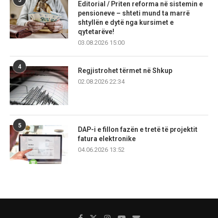
Editorial / Priten reforma në sistemin e
pensioneve – shteti mund ta marrë
shtyllën e dytë nga kursimet e
qytetarëve!
03.08.2026 15:00
4
Regjistrohet tërmet në Shkup
02.08.2026 22:34
5
DAP-i e fillon fazën e tretë të projektit
fatura elektronike
04.06.2026 13:52