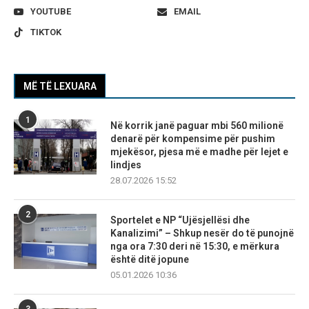
YOUTUBE
EMAIL
TIKTOK
MË TË LEXUARA
1
Në korrik janë paguar mbi 560 milionë
denarë për kompensime për pushim
mjekësor, pjesa më e madhe për lejet e
lindjes
28.07.2026 15:52
2
Sportelet e NP “Ujësjellësi dhe
Kanalizimi” – Shkup nesër do të punojnë
nga ora 7:30 deri në 15:30, e mërkura
është ditë jopune
05.01.2026 10:36
3