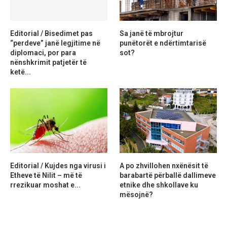
Editorial / Bisedimet pas
Sa janë të mbrojtur
“perdeve” janë legjitime në
punëtorët e ndërtimtarisë
diplomaci, por para
sot?
nënshkrimit patjetër të
ketë...
Editorial / Kujdes nga virusi i
A po zhvillohen nxënësit të
Etheve të Nilit – më të
barabartë përballë dallimeve
rrezikuar moshat e...
etnike dhe shkollave ku
mësojnë?