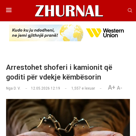
Arrestohet shoferi i kamionit që
goditi për vdekje këmbësorin
A+
A-
Nga
D. V.
12.05.2026 12:19
1,557
e lexuar