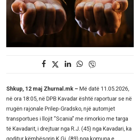
Shkup, 12 maj Zhurnal.mk –
Më datë 11.05.2026,
në ora 18:05, në DPB Kavadar është raportuar se në
rrugën rajonale Prilep-Gradsko, një automjet
transportues i llojit “Scania” me rimorkio me targa
të Kavadarit, i drejtuar nga R.J. (45) nga Kavadari, ka
goditur këmbësorin K.Gj. (89) nga komuna e